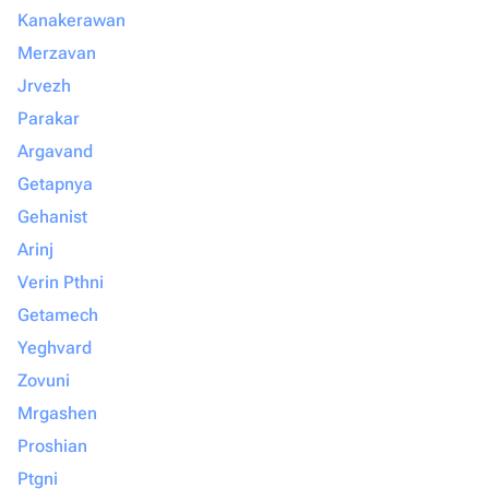
Kanakerawan
Merzavan
Jrvezh
Parakar
Argavand
Getapnya
Gehanist
Arinj
Verin Pthni
Getamech
Yeghvard
Zovuni
Mrgashen
Proshian
Ptgni