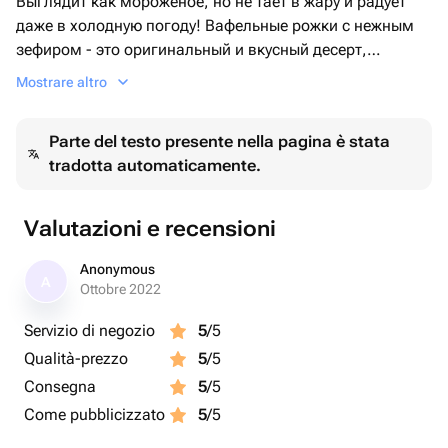
Выглядит как мороженое, но не тает в жару и радует
даже в холодную погоду! Вафельные рожки с нежным
зефиром - это оригинальный и вкусный десерт,
который покорит каждого.
Mostrare altro
Идеально для сладких подарков, детских праздников и
Parte del testo presente nella pagina è stata
уютных чаепитий. Попробуйте десерт, который дарит
tradotta automaticamente.
тепло и радость в любое время года! 💖
Valutazioni e recensioni
Anonymous
A
Ottobre 2022
Servizio di negozio
5
/5
Qualità-prezzo
5
/5
Consegna
5
/5
Come pubblicizzato
5
/5