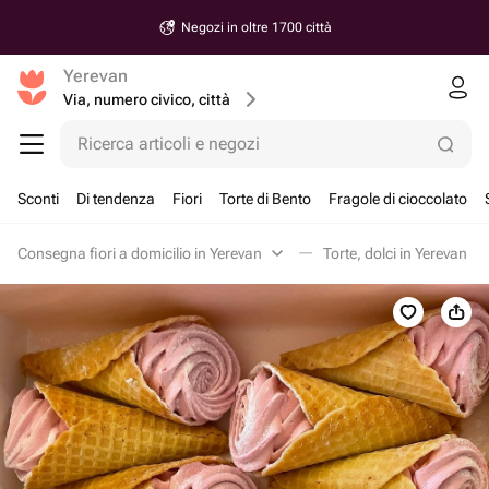
Negozi in oltre 1700 città
Yerevan
Via, numero civico, città
Ricerca articoli e negozi
Sconti
Di tendenza
Fiori
Torte di Bento
Fragole di cioccolato
Consegna fiori a domicilio in Yerevan
Torte, dolci in Yerevan