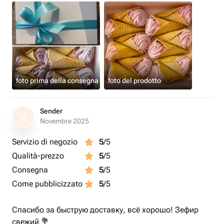
foto prima della consegna
foto del prodotto
Sender
S
Novembre 2025
Servizio di negozio
5
/5
Qualità-prezzo
5
/5
Consegna
5
/5
Come pubblicizzato
5
/5
Спасибо за быструю доставку, всё хорошо! Зефир
свежий 💐