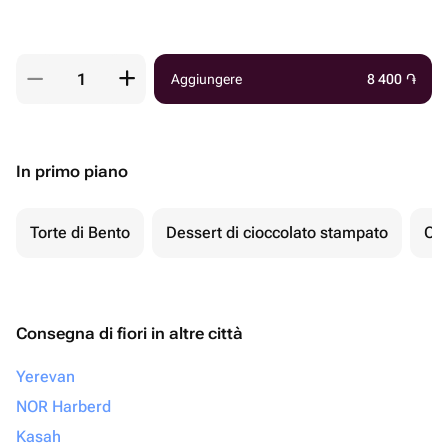
Aggiungere
8 400
֏
In primo piano
Torte di Bento
Dessert di cioccolato stampato
Ch
Consegna di fiori in altre città
Yerevan
NOR Harberd
Kasah