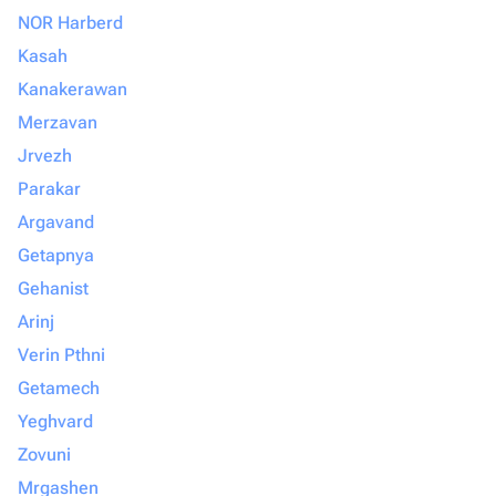
NOR Harberd
Kasah
Kanakerawan
Merzavan
Jrvezh
Parakar
Argavand
Getapnya
Gehanist
Arinj
Verin Pthni
Getamech
Yeghvard
Zovuni
Mrgashen