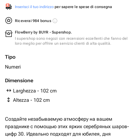
Inserisci il tuo indirizzo
per sapere le spese di consegna
Riceverai 984 bonus
FlowBerry by BUYR - Supershop.
I supershop sono negozi con recensioni eccellenti che fanno del
loro meglio per offrire un servizio clienti di alta qualità.
Tipo
Numeri
Dimensione
Larghezza - 102 cm
Altezza - 102 cm
Создайте незабываемую атмосферу на вашем
празднике с помощью этих ярких серебряных шаров-
цифр 30. Идеально подходят для юбилея, дня