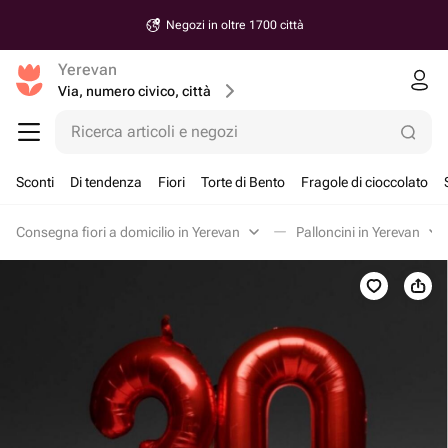
Negozi in oltre 1700 città
Yerevan
Via, numero civico, città
Ricerca articoli e negozi
Sconti
Di tendenza
Fiori
Torte di Bento
Fragole di cioccolato
Consegna fiori a domicilio in Yerevan
Palloncini in Yerevan