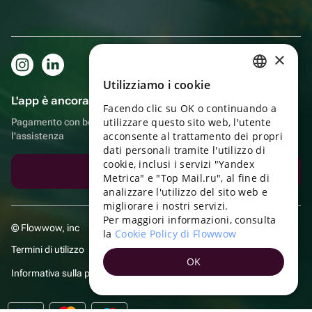
×
Utilizziamo i cookie
RUSSIAN
L'app è ancora più comoda!
Facendo clic su OK o continuando a
ENGLISH
utilizzare questo sito web, l'utente
Pagamento con bonus, autoconsegna, comoda chat con
UKRAINIAN
acconsente al trattamento dei propri
l'assistenza
dati personali tramite l'utilizzo di
PORTUGUESE
cookie, inclusi i servizi "Yandex
Scarica l'app
Metrica" e "Top Mail.ru", al fine di
SPANISH
analizzare l'utilizzo del sito web e
migliorare i nostri servizi.
HUNGARIAN
Per maggiori informazioni, consulta
© Flowwow, inc
ITALIAN
la
Cookie Policy di Flowwow
Termini di utilizzo
FRENCH
OK
Informativa sulla privacy
TURKISH
GERMAN