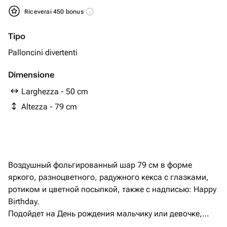
Riceverai 450 bonus
Tipo
Palloncini divertenti
Dimensione
Larghezza - 50 cm
Altezza - 79 cm
Воздушный фольгированный шар 79 см в форме
яркого, разноцветного, радужного кекса с глазками,
ротиком и цветной посыпкой, также с надписью: Happy
Birthday.
Подойдет на День рождения мальчику или девочке,
также можно использовать и взрослым. Хорошо