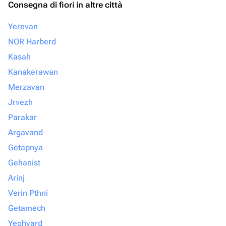
Consegna di fiori in altre città
Yerevan
NOR Harberd
Kasah
Kanakerawan
Merzavan
Jrvezh
Parakar
Argavand
Getapnya
Gehanist
Arinj
Verin Pthni
Getamech
Yeghvard