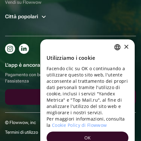
Vendi su Flowwow
Città popolari
×
Utilizziamo i cookie
RUSSIAN
L'app è ancora più comoda!
Facendo clic su OK o continuando a
ENGLISH
utilizzare questo sito web, l'utente
Pagamento con bonus, autoconsegna, comoda chat con
UKRAINIAN
acconsente al trattamento dei propri
l'assistenza
dati personali tramite l'utilizzo di
PORTUGUESE
cookie, inclusi i servizi "Yandex
Scarica l'app
Metrica" e "Top Mail.ru", al fine di
SPANISH
analizzare l'utilizzo del sito web e
migliorare i nostri servizi.
HUNGARIAN
Per maggiori informazioni, consulta
© Flowwow, inc
ITALIAN
la
Cookie Policy di Flowwow
Termini di utilizzo
FRENCH
OK