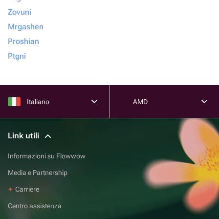
Zovuni
Mrgashen
Proshian
Ptgni
Italiano
AMD
Link utili
Informazioni su Flowwow
Media e Partnership
Carriere
Centro assistenza