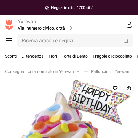
Negozi in oltre 1700 città
Yerevan
Via, numero civico, città
Ricerca articoli e negozi
Sconti
Di tendenza
Fiori
Torte di Bento
Fragole di cioccolato
Consegna fiori a domicilio in Yerevan
Palloncini in Yerevan