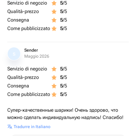
Servizio di negozio
5
/5
Qualità-prezzo
5
/5
Consegna
5
/5
Come pubblicizzato
5
/5
Sender
S
Maggio 2026
Servizio di negozio
5
/5
Qualità-prezzo
5
/5
Consegna
5
/5
Come pubblicizzato
5
/5
Супер-качественные шарики! Очень здорово, что
можно сделать индивидуальную надпись! Спасибо!
Tradurre in Italiano