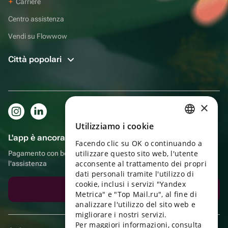
Carriere
Centro assistenza
Vendi su Flowwow
Città popolari
×
Utilizziamo i cookie
RUSSIAN
L'app è ancora più comoda!
Facendo clic su OK o continuando a
ENGLISH
utilizzare questo sito web, l'utente
Pagamento con bonus, autoconsegna, comoda chat con
UKRAINIAN
acconsente al trattamento dei propri
l'assistenza
dati personali tramite l'utilizzo di
PORTUGUESE
cookie, inclusi i servizi "Yandex
Scarica l'app
Metrica" e "Top Mail.ru", al fine di
SPANISH
analizzare l'utilizzo del sito web e
migliorare i nostri servizi.
HUNGARIAN
Per maggiori informazioni, consulta