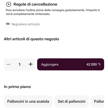
Regole di cancellazione
Puoi annullare l'ordine prima della consegna gratuitamente, l'importo ti
verrà completamente rimborsato.
Segnalare articolo
Altri articoli di questo negozio
Aggiungere
42 000
֏
In primo piano
Palloncini in una scatola
Set di palloncini
Pallonci