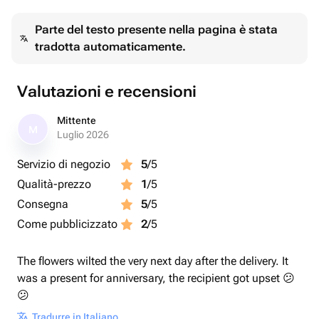
Напишите в комментарии к заказу, если необходима
Parte del testo presente nella pagina è stata
замена!
tradotta automaticamente.
В составе композиции:
Шары цифры 2шт
Valutazioni e recensioni
Шары с конфетти _4шт
Mittente
M
Luglio 2026
Шары Хром 10шт
Servizio di negozio
5
/5
Qualità-prezzo
1
/5
Consegna
5
/5
Come pubblicizzato
2
/5
Ленточки и грузик входят в стоимость.
The flowers wilted the very next day after the delivery. It
was a present for anniversary, the recipient got upset 😕
Бесплатно добавляем запасные
😕
Tradurre in Italiano