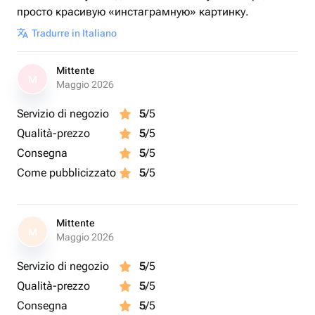
просто красивую «инстаграмную» картинку.
Tradurre in Italiano
Mittente
M
Maggio 2026
Servizio di negozio
5
/5
Qualità-prezzo
5
/5
Consegna
5
/5
Come pubblicizzato
5
/5
Mittente
M
Maggio 2026
Servizio di negozio
5
/5
Qualità-prezzo
5
/5
Consegna
5
/5