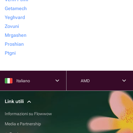
Getamech
Yeghvard
Zovuni
Mrgashen
Proshian
Ptgni
Italiano
AMD
Link utili
Informazioni su Flowwow
Media e Partnership