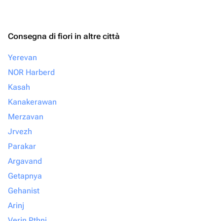
Consegna di fiori in altre città
Yerevan
NOR Harberd
Kasah
Kanakerawan
Merzavan
Jrvezh
Parakar
Argavand
Getapnya
Gehanist
Arinj
Verin Pthni