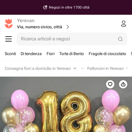
Negozi in oltre 1700 città
Yerevan
Via, numero civico, città
Ricerca articoli e negozi
Sconti
Di tendenza
Fiori
Torte di Bento
Fragole di cioccolato
Consegna fiori a domicilio in Yerevan
Palloncini in Yerevan