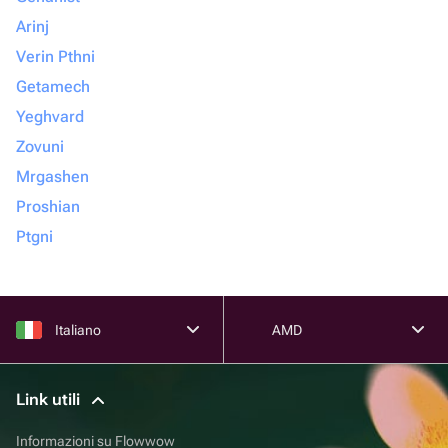
Arinj
Verin Pthni
Getamech
Yeghvard
Zovuni
Mrgashen
Proshian
Ptgni
Italiano
AMD
Link utili
Informazioni su Flowwow