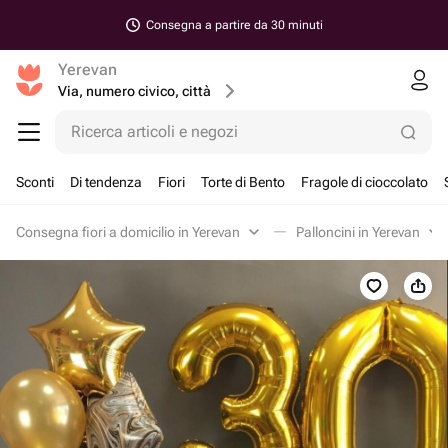
Consegna a partire da 30 minuti
Yerevan
Via, numero civico, città
Ricerca articoli e negozi
Sconti
Di tendenza
Fiori
Torte di Bento
Fragole di cioccolato
Consegna fiori a domicilio in Yerevan
Palloncini in Yerevan