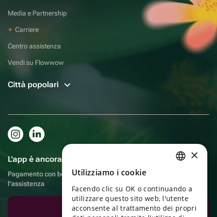
Media e Partnership
Carriere
Centro assistenza
Vendi su Flowwow
Città popolari
×
L'app è ancora più comoda!
Utilizziamo i cookie
Pagamento con bonus, autoconsegna, comoda chat con
RUSSIAN
l'assistenza
Facendo clic su OK o continuando a
ENGLISH
utilizzare questo sito web, l'utente
UKRAINIAN
acconsente al trattamento dei propri
Scarica l'app