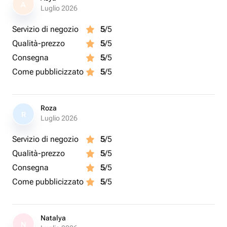
A
доставлен не ранее 10 утра следующего дня, ВНЕ
Luglio 2026
ЗАВИСИМОСТИ ОТ ДОСТУПНОСТИ БОЛЕЕ РАННЕГО
Servizio di negozio
5
/5
ВРЕМЕНИ В ПРИЛОЖЕНИИ. Огромная просьба
Qualità-prezzo
5
/5
учитывать этот факт при оформлении заказа, если
хотите сделать сюрприз к вечеру или с самого утра 🙏🏼
Consegna
5
/5
Come pubblicizzato
5
/5
Если есть сомнения, можете связаться с нами по
кнопке «написать», обговорим и поможем по любому
вопросу.
Roza
R
Благодарим за понимание 🫶🏼
Luglio 2026
Servizio di negozio
5
/5
Qualità-prezzo
5
/5
Consegna
5
/5
Come pubblicizzato
5
/5
Natalya
N