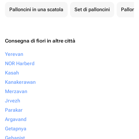
Palloncini in una scatola
Set di palloncini
Pallonci
Consegna di fiori in altre città
Yerevan
NOR Harberd
Kasah
Kanakerawan
Merzavan
Jrvezh
Parakar
Argavand
Getapnya
Gehanist