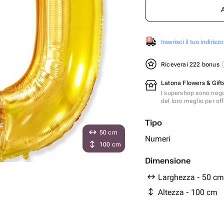
Inserisci il tuo indirizzo
Riceverai 222 bonus
Latona Flowers & Gift
I supershop sono nego
del loro meglio per offr
Tipo
50 cm
Numeri
100 cm
Dimensione
Larghezza - 50 cm
Altezza - 100 cm