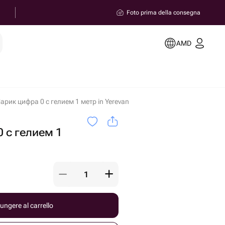
Foto prima della consegna
AMD
арик цифра 0 с гелием 1 метр in Yerevan
a
 с гелием 1
ungere al carrello