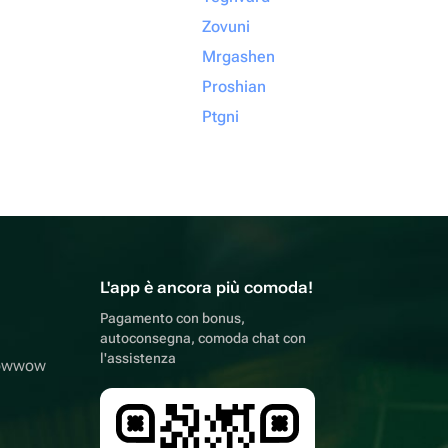
Zovuni
Mrgashen
Proshian
Ptgni
L'app è ancora più comoda!
Pagamento con bonus,
autoconsegna, comoda chat con
l'assistenza
lowwow