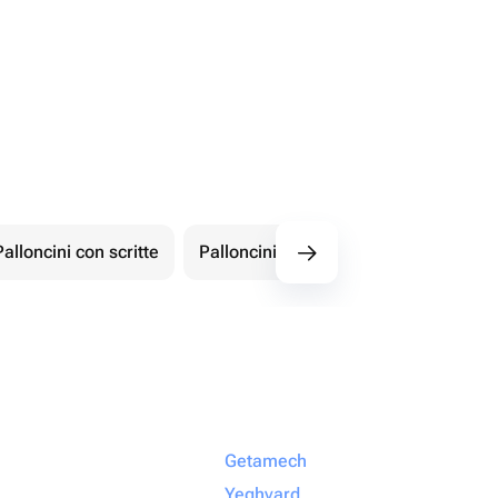
Palloncini con scritte
Palloncini con numeri
Figur
Getamech
Yeghvard