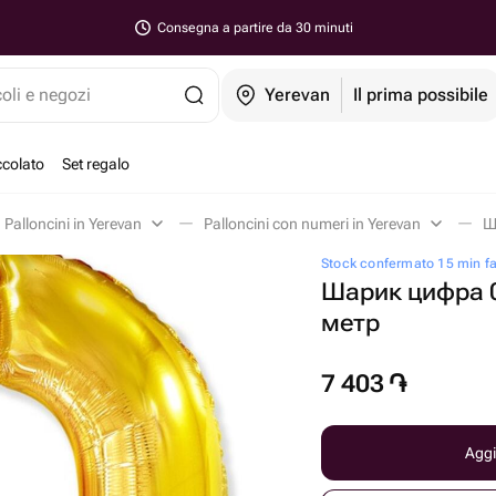
Consegna a partire da 30 minuti
coli e negozi
Yerevan
Il prima possibile
ccolato
Set regalo
Palloncini in Yerevan
Palloncini con numeri in Yerevan
Ш
Stock confermato 15 min f
Шарик цифра 0
метр
7 403
֏
Aggi