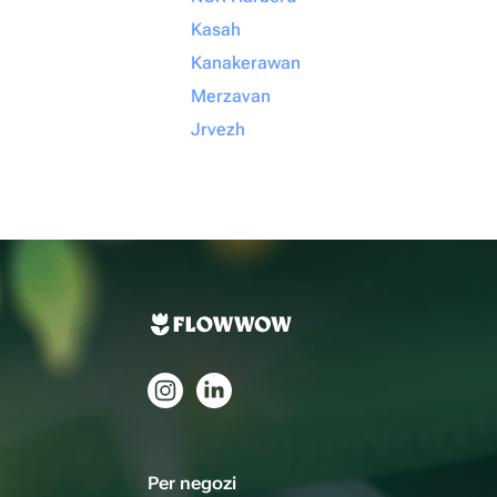
Kasah
Kanakerawan
Merzavan
Jrvezh
Per negozi