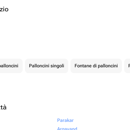
ozio
palloncini
Palloncini singoli
Fontane di palloncini
ttà
Parakar
Argavand