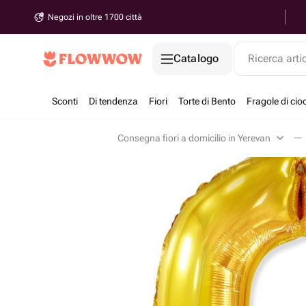
Negozi in oltre 1700 città
Catalogo
Ricerca arti
Sconti
Di tendenza
Fiori
Torte di Bento
Fragole di cio
Consegna fiori a domicilio in Yerevan