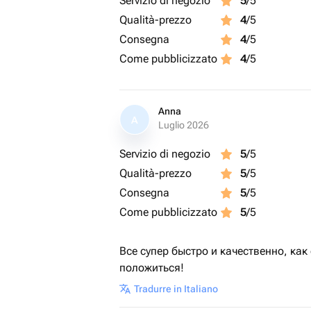
Servizio di negozio
5
/5
Qualità-prezzo
4
/5
Consegna
4
/5
Come pubblicizzato
4
/5
Anna
A
Luglio 2026
Servizio di negozio
5
/5
Qualità-prezzo
5
/5
Consegna
5
/5
Come pubblicizzato
5
/5
Все супер быстро и качественно, как
положиться!
Tradurre in Italiano