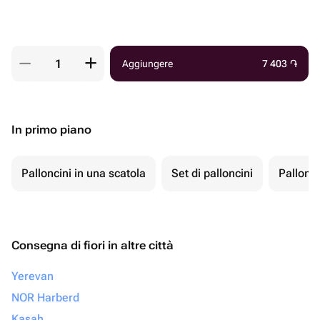
Aggiungere
7 403
֏
In primo piano
Palloncini in una scatola
Set di palloncini
Pallonci
Consegna di fiori in altre città
Yerevan
NOR Harberd
Kasah