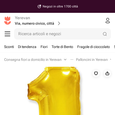
Negozi in oltre 1700 città
Yerevan
Via, numero civico, città
Ricerca articoli e negozi
Sconti
Di tendenza
Fiori
Torte di Bento
Fragole di cioccolato
Consegna fiori a domicilio in Yerevan
Palloncini in Yerevan