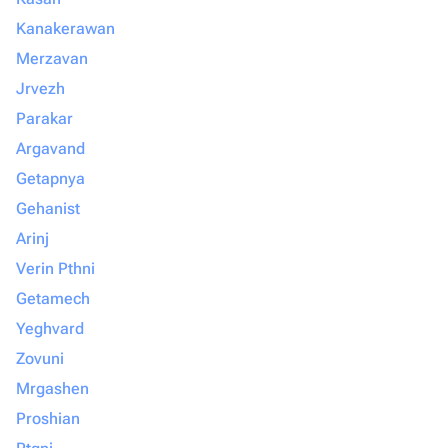
Kanakerawan
Merzavan
Jrvezh
Parakar
Argavand
Getapnya
Gehanist
Arinj
Verin Pthni
Getamech
Yeghvard
Zovuni
Mrgashen
Proshian