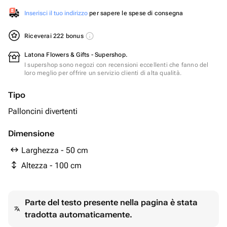
Inserisci il tuo indirizzo
per sapere le spese di consegna
Riceverai 222 bonus
Latona Flowers & Gifts - Supershop.
I supershop sono negozi con recensioni eccellenti che fanno del
loro meglio per offrire un servizio clienti di alta qualità.
Tipo
Palloncini divertenti
Dimensione
Larghezza - 50 cm
Altezza - 100 cm
Parte del testo presente nella pagina è stata
tradotta automaticamente.