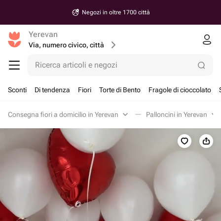
Negozi in oltre 1700 città
Yerevan
Via, numero civico, città
Ricerca articoli e negozi
Sconti
Di tendenza
Fiori
Torte di Bento
Fragole di cioccolato
Consegna fiori a domicilio in Yerevan
Palloncini in Yerevan