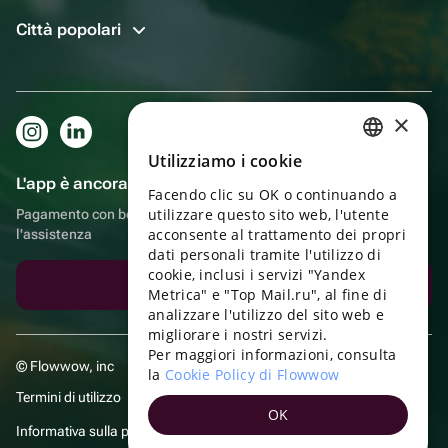
Città popolari
×
Utilizziamo i cookie
RUSSIAN
L'app è ancora più comoda!
Facendo clic su OK o continuando a
ENGLISH
utilizzare questo sito web, l'utente
Pagamento con bonus, autoconsegna, comoda chat con
UKRAINIAN
acconsente al trattamento dei propri
l'assistenza
dati personali tramite l'utilizzo di
PORTUGUESE
cookie, inclusi i servizi "Yandex
Scarica l'app
Metrica" e "Top Mail.ru", al fine di
SPANISH
analizzare l'utilizzo del sito web e
migliorare i nostri servizi.
HUNGARIAN
Per maggiori informazioni, consulta
© Flowwow, inc
ITALIAN
la
Cookie Policy di Flowwow
Termini di utilizzo
FRENCH
OK
Informativa sulla privacy
TURKISH