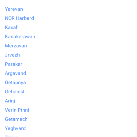
Yerevan
NOR Harberd
Kasah
Kanakerawan
Merzavan
Jrvezh
Parakar
Argavand
Getapnya
Gehanist
Arinj
Verin Pthni
Getamech
Yeghvard