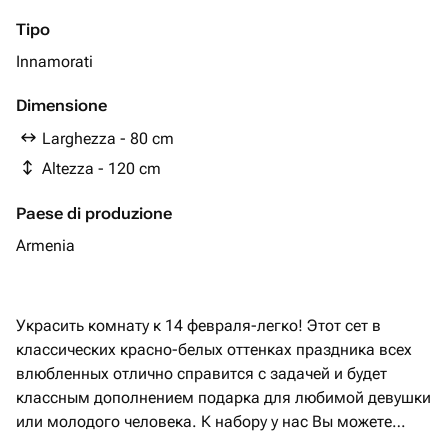
Tipo
Innamorati
Dimensione
Larghezza - 80 cm
Altezza - 120 cm
Paese di produzione
Armenia
Украсить комнату к 14 февраля-легко! Этот сет в
классических красно-белых оттенках праздника всех
влюбленных отлично справится с задачей и будет
классным дополнением подарка для любимой девушки
или молодого человека. К набору у нас Вы можете
приобрести цветы тортик конфеты или свечи ручной