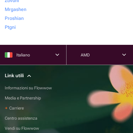
Zovuni
Mrgashen
Proshian
Ptgni
Italiano
AMD
Link utili
Informazioni su Flowwow
Media e Partnership
Carriere
Centro assistenza
Vendi su Flowwow