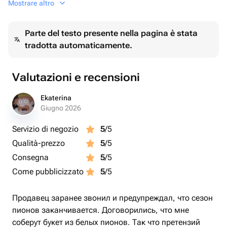
Mostrare altro
работы
В составе сета:
Parte del testo presente nella pagina è stata
10 латексных шаров 30см
tradotta automaticamente.
5 сердечек 45 см
Valutazioni e recensioni
Ekaterina
Giugno 2026
Servizio di negozio
5
/5
Qualità-prezzo
5
/5
Consegna
5
/5
Come pubblicizzato
5
/5
Продавец заранее звонил и предупреждал, что сезон
пионов заканчивается. Договорились, что мне
соберут букет из белых пионов. Так что претензий