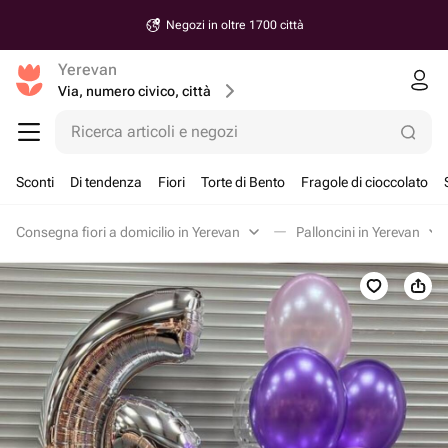
Negozi in oltre 1700 città
Yerevan
Via, numero civico, città
Ricerca articoli e negozi
Sconti
Di tendenza
Fiori
Torte di Bento
Fragole di cioccolato
Consegna fiori a domicilio in Yerevan
Palloncini in Yerevan