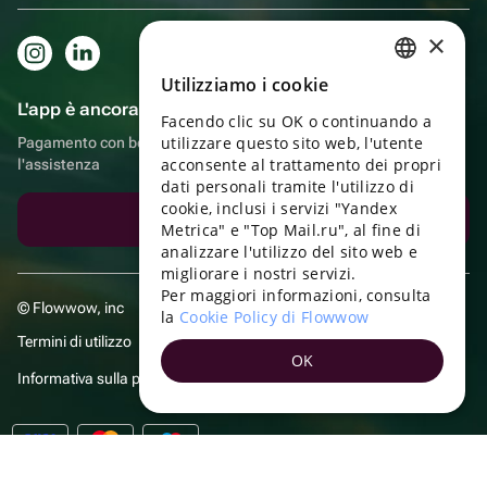
×
Utilizziamo i cookie
RUSSIAN
L'app è ancora più comoda!
Facendo clic su OK o continuando a
ENGLISH
utilizzare questo sito web, l'utente
Pagamento con bonus, autoconsegna, comoda chat con
UKRAINIAN
acconsente al trattamento dei propri
l'assistenza
dati personali tramite l'utilizzo di
PORTUGUESE
cookie, inclusi i servizi "Yandex
Scarica l'app
Metrica" e "Top Mail.ru", al fine di
SPANISH
analizzare l'utilizzo del sito web e
migliorare i nostri servizi.
HUNGARIAN
Per maggiori informazioni, consulta
© Flowwow, inc
ITALIAN
la
Cookie Policy di Flowwow
Termini di utilizzo
FRENCH
OK
Informativa sulla privacy
TURKISH
GERMAN
POLISH