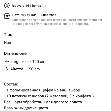
Riceverai 984 bonus
FlowBerry by BUYR - Supershop.
I supershop sono negozi con recensioni eccellenti che fanno del
loro meglio per offrire un servizio clienti di alta qualità.
Tipo
Numeri
Dimensione
Larghezza - 120 cm
Altezza - 150 cm
Состав:
- 1 фольгированная цифра на ваш выбор
- 10 латексных шаров (7 металлик, 3 с конфетти)
Все шары обработаны для долгого полёта
Возможны другие цвета