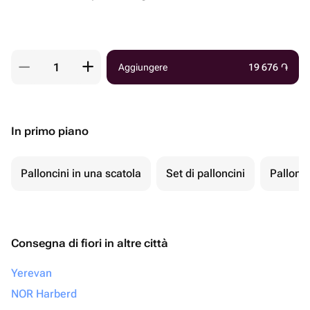
Aggiungere
19 676
֏
In primo piano
Palloncini in una scatola
Set di palloncini
Pallonci
Consegna di fiori in altre città
Yerevan
NOR Harberd