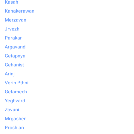
Kasah
Kanakerawan
Merzavan
Jrvezh
Parakar
Argavand
Getapnya
Gehanist
Arinj
Verin Pthni
Getamech
Yeghvard
Zovuni
Mrgashen
Proshian