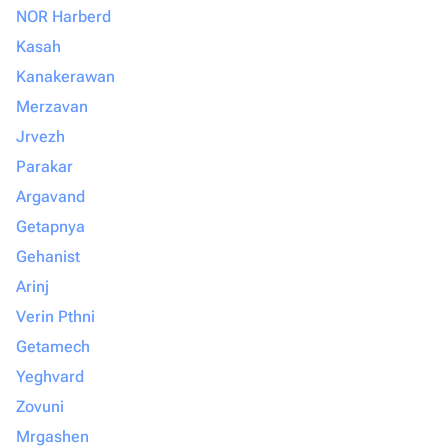
NOR Harberd
Kasah
Kanakerawan
Merzavan
Jrvezh
Parakar
Argavand
Getapnya
Gehanist
Arinj
Verin Pthni
Getamech
Yeghvard
Zovuni
Mrgashen