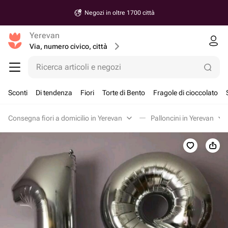
Negozi in oltre 1700 città
Yerevan
Via, numero civico, città
Ricerca articoli e negozi
Sconti
Di tendenza
Fiori
Torte di Bento
Fragole di cioccolato
Consegna fiori a domicilio in Yerevan
Palloncini in Yerevan