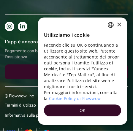
×
Utilizziamo i cookie
RUSSIAN
L'app è ancora più comoda!
Facendo clic su OK o continuando a
ENGLISH
utilizzare questo sito web, l'utente
Pagamento con bonus, autoconsegna, comoda chat con
UKRAINIAN
acconsente al trattamento dei propri
l'assistenza
dati personali tramite l'utilizzo di
PORTUGUESE
cookie, inclusi i servizi "Yandex
Scarica l'app
Metrica" e "Top Mail.ru", al fine di
SPANISH
analizzare l'utilizzo del sito web e
migliorare i nostri servizi.
HUNGARIAN
Per maggiori informazioni, consulta
© Flowwow, inc
ITALIAN
la
Cookie Policy di Flowwow
Termini di utilizzo
FRENCH
OK
Informativa sulla privacy
TURKISH
GERMAN