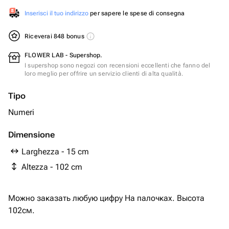
Inserisci il tuo indirizzo
per sapere le spese di consegna
Riceverai 848 bonus
FLOWER LAB - Supershop.
I supershop sono negozi con recensioni eccellenti che fanno del
loro meglio per offrire un servizio clienti di alta qualità.
Tipo
Numeri
Dimensione
Larghezza - 15 cm
Altezza - 102 cm
Можно заказать любую цифру На палочках. Высота
102см.