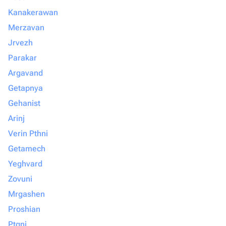
Kanakerawan
Merzavan
Jrvezh
Parakar
Argavand
Getapnya
Gehanist
Arinj
Verin Pthni
Getamech
Yeghvard
Zovuni
Mrgashen
Proshian
Ptgni