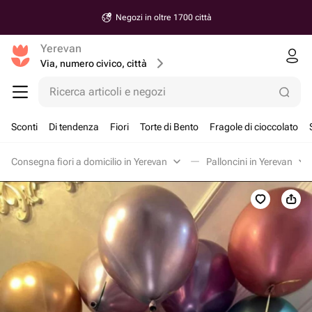
Negozi in oltre 1700 città
Yerevan
Via, numero civico, città
Ricerca articoli e negozi
Sconti
Di tendenza
Fiori
Torte di Bento
Fragole di cioccolato
Consegna fiori a domicilio in Yerevan
Palloncini in Yerevan