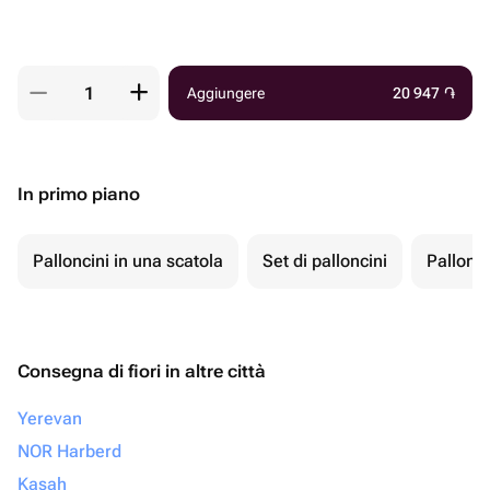
Aggiungere
20 947
֏
In primo piano
Palloncini in una scatola
Set di palloncini
Pallonci
Consegna di fiori in altre città
Yerevan
NOR Harberd
Kasah