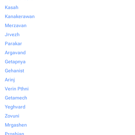
Kasah
Kanakerawan
Merzavan
Jrvezh
Parakar
Argavand
Getapnya
Gehanist
Arinj
Verin Pthni
Getamech
Yeghvard
Zovuni
Mrgashen
Proshian