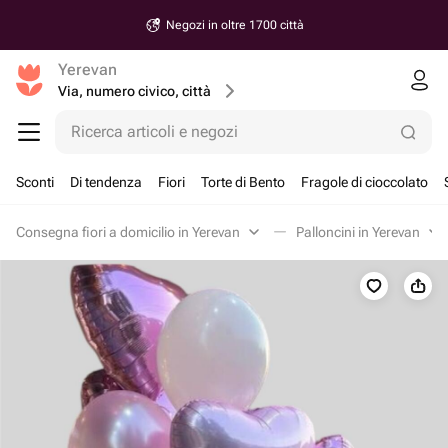
Negozi in oltre 1700 città
Yerevan
Via, numero civico, città
Ricerca articoli e negozi
Sconti
Di tendenza
Fiori
Torte di Bento
Fragole di cioccolato
Consegna fiori a domicilio in Yerevan
Palloncini in Yerevan