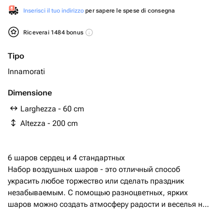
Inserisci il tuo indirizzo
per sapere le spese di consegna
Riceverai 1484 bonus
Tipo
Innamorati
Dimensione
Larghezza - 60 cm
Altezza - 200 cm
6 шаров сердец и 4 стандартных
Набор воздушных шаров - это отличный способ
украсить любое торжество или сделать праздник
незабываемым. С помощью разноцветных, ярких
шаров можно создать атмосферу радости и веселья на
любом мероприятии.