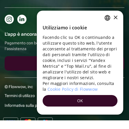
×
Utilizziamo i cookie
RUSSIAN
L'app è ancora più comoda!
Facendo clic su OK o continuando a
ENGLISH
utilizzare questo sito web, l'utente
Pagamento con bonus, autoconsegna, comoda chat con
UKRAINIAN
acconsente al trattamento dei propri
l'assistenza
dati personali tramite l'utilizzo di
PORTUGUESE
cookie, inclusi i servizi "Yandex
Scarica l'app
Metrica" e "Top Mail.ru", al fine di
SPANISH
analizzare l'utilizzo del sito web e
migliorare i nostri servizi.
HUNGARIAN
Per maggiori informazioni, consulta
© Flowwow, inc
ITALIAN
la
Cookie Policy di Flowwow
Termini di utilizzo
FRENCH
OK
Informativa sulla privacy
TURKISH
GERMAN
POLISH