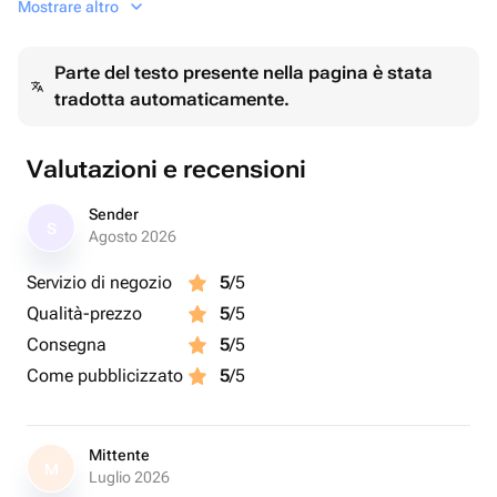
Mostrare altro
Не забывайте, что воздушные шары могут стать не
только украшением, но и замечательным подарком
Parte del testo presente nella pagina è stata
для близких и друзей. Это креативный способ
tradotta automaticamente.
поздравить человека с праздником и подарить ему
порцию радости и улыбок.
Так что не стесняйтесь использовать воздушные шары
Valutazioni e recensioni
для создания атмосферы веселья и праздника!
Sender
S
Agosto 2026
Servizio di negozio
5
/5
Qualità-prezzo
5
/5
Consegna
5
/5
Come pubblicizzato
5
/5
Mittente
M
Luglio 2026