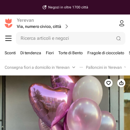
Negozi in oltre 1700 città
Yerevan
Via, numero civico, città
Ricerca articoli e negozi
Sconti
Di tendenza
Fiori
Torte di Bento
Fragole di cioccolato
Consegna fiori a domicilio in Yerevan
Palloncini in Yerevan