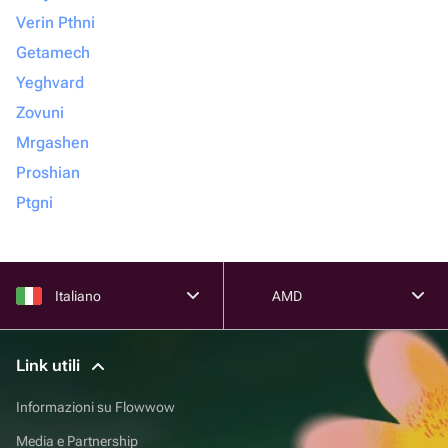
Verin Pthni
Getamech
Yeghvard
Zovuni
Mrgashen
Proshian
Ptgni
Italiano
AMD
Link utili
Informazioni su Flowwow
Media e Partnership