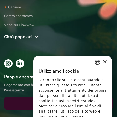
Carriere
Centro assistenza
Vendi su Flowwow
Città popolari
×
Utilizziamo i cookie
RUSSIAN
L'app è ancora più comoda!
Facendo clic su OK o continuando a
ENGLISH
utilizzare questo sito web, l'utente
Pagamento con bonus, autoconsegna, comoda chat con
UKRAINIAN
acconsente al trattamento dei propri
l'assistenza
dati personali tramite l'utilizzo di
PORTUGUESE
cookie, inclusi i servizi "Yandex
Scarica l'app
Metrica" e "Top Mail.ru", al fine di
SPANISH
analizzare l'utilizzo del sito web e
migliorare i nostri servizi.
HUNGARIAN