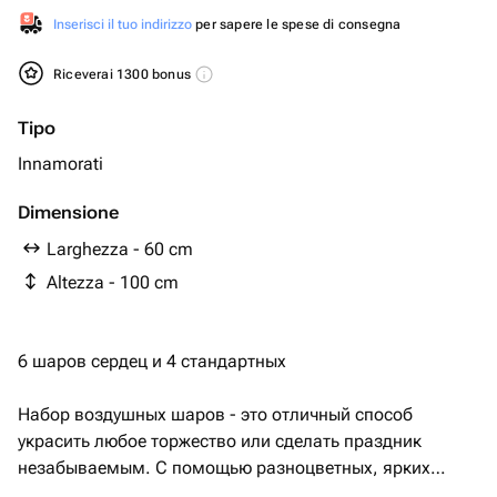
Inserisci il tuo indirizzo
per sapere le spese di consegna
Riceverai 1300 bonus
Tipo
Innamorati
Dimensione
Larghezza - 60 cm
Altezza - 100 cm
6 шаров сердец и 4 стандартных
Набор воздушных шаров - это отличный способ
украсить любое торжество или сделать праздник
незабываемым. С помощью разноцветных, ярких
шаров можно создать атмосферу радости и веселья на