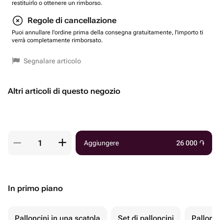
restituirlo o ottenere un rimborso.
Regole di cancellazione
Puoi annullare l'ordine prima della consegna gratuitamente, l'importo ti
verrà completamente rimborsato.
Segnalare articolo
Altri articoli di questo negozio
Aggiungere
26 000
֏
In primo piano
Palloncini in una scatola
Set di palloncini
Pallonci