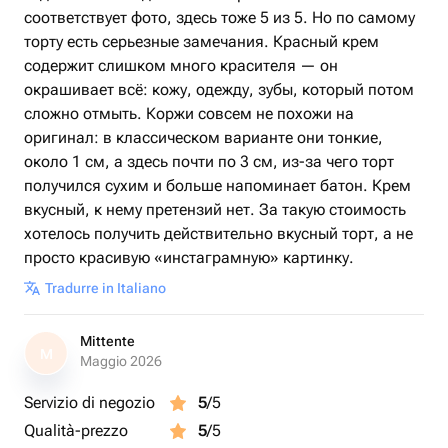
соответствует фото, здесь тоже 5 из 5. Но по самому
торту есть серьезные замечания. Красный крем
содержит слишком много красителя — он
окрашивает всё: кожу, одежду, зубы, который потом
сложно отмыть. Коржи совсем не похожи на
оригинал: в классическом варианте они тонкие,
около 1 см, а здесь почти по 3 см, из-за чего торт
получился сухим и больше напоминает батон. Крем
вкусный, к нему претензий нет. За такую стоимость
хотелось получить действительно вкусный торт, а не
просто красивую «инстаграмную» картинку.
Tradurre in Italiano
Mittente
M
Maggio 2026
Servizio di negozio
5
/5
Qualità-prezzo
5
/5