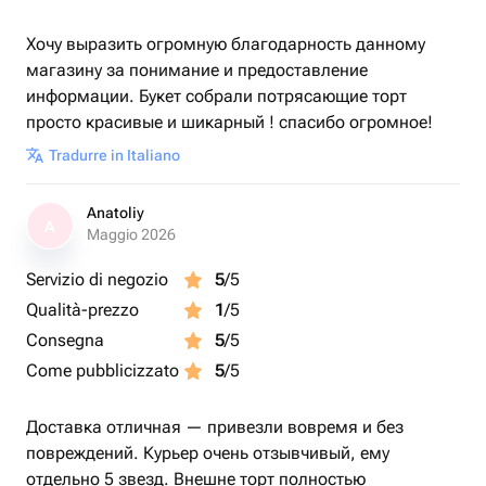
Хочу выразить огромную благодарность данному
магазину за понимание и предоставление
информации. Букет собрали потрясающие торт
просто красивые и шикарный ! спасибо огромное!
Tradurre in Italiano
Anatoliy
A
Maggio 2026
Servizio di negozio
5
/5
Qualità-prezzo
1
/5
Consegna
5
/5
Come pubblicizzato
5
/5
Доставка отличная — привезли вовремя и без
повреждений. Курьер очень отзывчивый, ему
отдельно 5 звезд. Внешне торт полностью