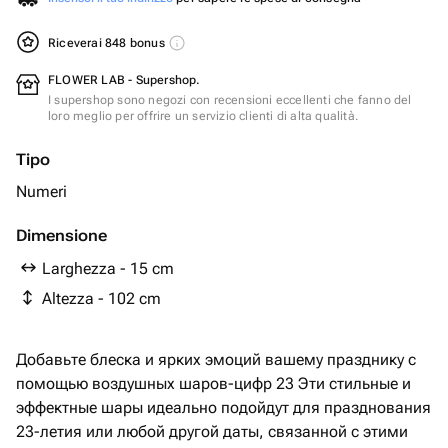
Riceverai 848 bonus
FLOWER LAB - Supershop.
I supershop sono negozi con recensioni eccellenti che fanno del
loro meglio per offrire un servizio clienti di alta qualità.
Tipo
Numeri
Dimensione
Larghezza - 15 cm
Altezza - 102 cm
Добавьте блеска и ярких эмоций вашему празднику с
помощью воздушных шаров-цифр 23 Эти стильные и
эффектные шары идеально подойдут для празднования
23-летия или любой другой даты, связанной с этими