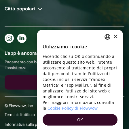
Città popolari
×
Utilizziamo i cookie
RUSSIAN
L'app è ancora più comoda!
Facendo clic su OK o continuando a
ENGLISH
utilizzare questo sito web, l'utente
Pagamento con bonus, autoconsegna, comoda chat con
UKRAINIAN
acconsente al trattamento dei propri
l'assistenza
dati personali tramite l'utilizzo di
PORTUGUESE
cookie, inclusi i servizi "Yandex
Scarica l'app
Metrica" e "Top Mail.ru", al fine di
SPANISH
analizzare l'utilizzo del sito web e
migliorare i nostri servizi.
HUNGARIAN
Per maggiori informazioni, consulta
© Flowwow, inc
ITALIAN
la
Cookie Policy di Flowwow
Termini di utilizzo
FRENCH
OK
Informativa sulla privacy
TURKISH