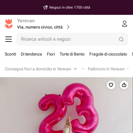
Negozi in oltre 1700 città
Yerevan
Via, numero civico, città
Ricerca articoli e negozi
Sconti
Di tendenza
Fiori
Torte di Bento
Fragole di cioccolato
Consegna fiori a domicilio in Yerevan
Palloncini in Yerevan