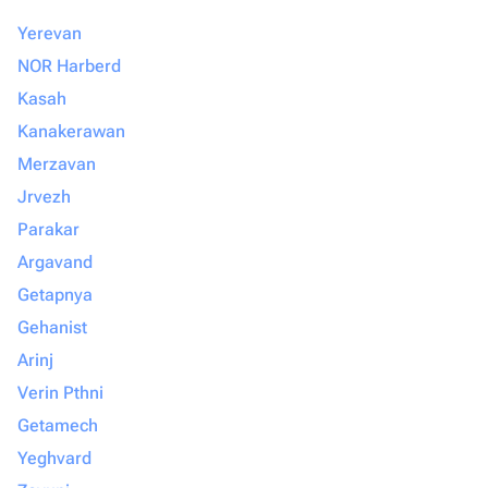
Yerevan
NOR Harberd
Kasah
Kanakerawan
Merzavan
Jrvezh
Parakar
Argavand
Getapnya
Gehanist
Arinj
Verin Pthni
Getamech
Yeghvard