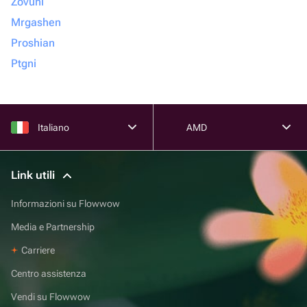
Zovuni
Mrgashen
Proshian
Ptgni
Italiano
AMD
Link utili
Informazioni su Flowwow
Media e Partnership
Carriere
Centro assistenza
Vendi su Flowwow