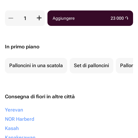
Aggiungere
23 000
֏
In primo piano
Palloncini in una scatola
Set di palloncini
Pallonci
Consegna di fiori in altre città
Yerevan
NOR Harberd
Kasah
Kanakerawan