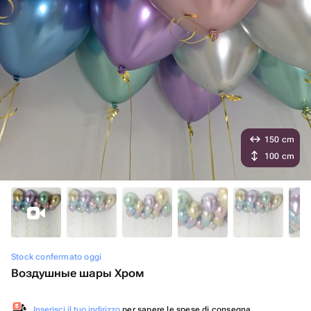
150 cm
100 cm
Stock confermato oggi
Воздушные шары Хром
Inserisci il tuo indirizzo
per sapere le spese di consegna