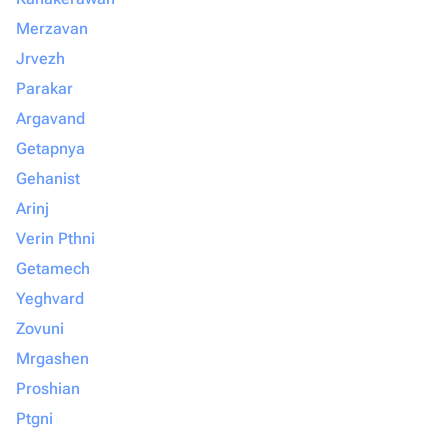
Merzavan
Jrvezh
Parakar
Argavand
Getapnya
Gehanist
Arinj
Verin Pthni
Getamech
Yeghvard
Zovuni
Mrgashen
Proshian
Ptgni