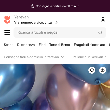
Consegna a partire da 30 minuti
Yerevan
Via, numero civico, città
Ricerca articoli e negozi
Sconti
Di tendenza
Fiori
Torte di Bento
Fragole di cioccolato
Consegna fiori a domicilio in Yerevan
Palloncini in Yerevan