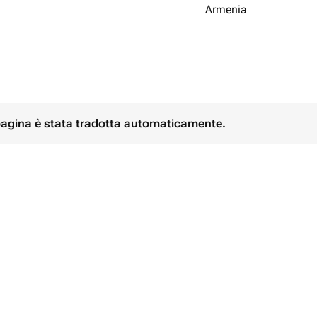
Armenia
е) с обработкой для длительного
м (14 дюймов), собранные в фонтан
 pagina è stata tradotta automaticamente.