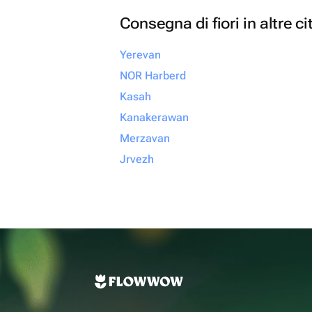
Consegna di fiori in altre ci
Yerevan
NOR Harberd
Kasah
Kanakerawan
Merzavan
Jrvezh