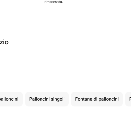
rimborsato.
ozio
palloncini
Palloncini singoli
Fontane di palloncini