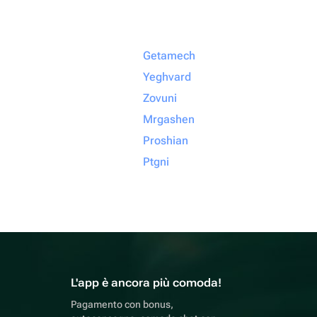
Getamech
Yeghvard
Zovuni
Mrgashen
Proshian
Ptgni
L'app è ancora più comoda!
Pagamento con bonus,