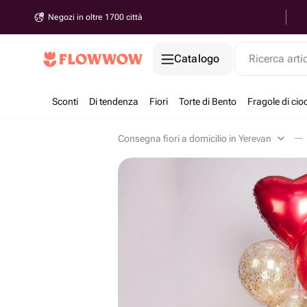
Negozi in oltre 1700 città
Catalogo
Ricerca arti
Sconti
Di tendenza
Fiori
Torte di Bento
Fragole di cio
Consegna fiori a domicilio in Yerevan