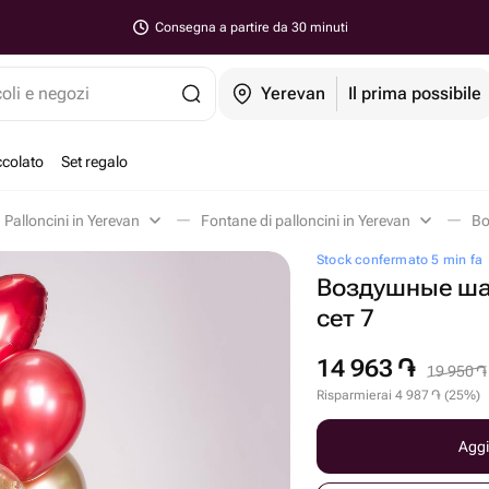
Consegna a partire da 30 minuti
coli e negozi
Yerevan
Il prima possibile
ccolato
Set regalo
Palloncini in Yerevan
Fontane di palloncini in Yerevan
Во
Stock confermato 5 min fa
Воздушные ша
сет 7
14 963
֏
19 950
֏
Risparmierai
4 987
֏
(
25
%
)
Aggi