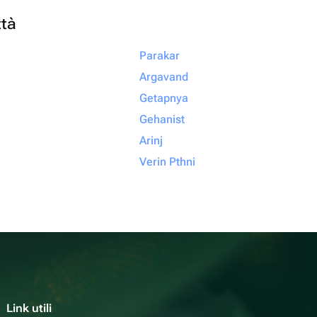
ttà
Parakar
Argavand
Getapnya
Gehanist
Arinj
Verin Pthni
Link utili