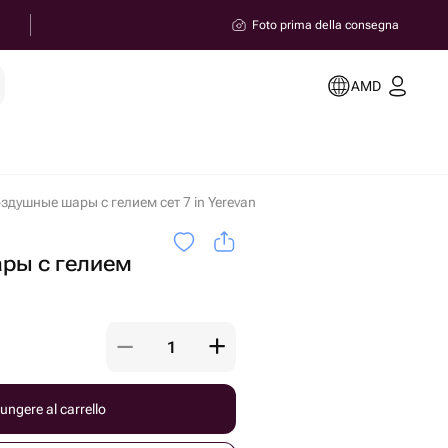
Foto prima della consegna
AMD
здушные шары с гелием сет 7 in Yerevan
ры с гелием
ungere al carrello