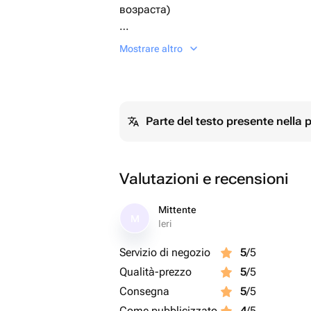
возраста)
7 шаров (фольгированные и латексны
Mostrare altro
полета, увеличенного диаметра 35с
на грузик.
Parte del testo presente nella
Valutazioni e recensioni
Mittente
M
Ieri
Servizio di negozio
5
/5
Qualità-prezzo
5
/5
Consegna
5
/5
Come pubblicizzato
4
/5