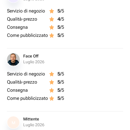
цвета 30 см - 1 шт.
Servizio di negozio
5
/5
Возд. шар с гелием металлик сиреневого цвета 30 см -
Qualità-prezzo
4
/5
2 шт.
Consegna
5
/5
Come pubblicizzato
5
/5
Face Off
Luglio 2026
Servizio di negozio
5
/5
Qualità-prezzo
5
/5
Consegna
5
/5
Come pubblicizzato
5
/5
Mittente
M
Luglio 2026