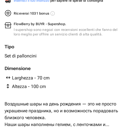
Inserisci il tuo indirizzo
per sapere le spese di consegna
Riceverai 1031 bonus
FlowBerry by BUYR - Supershop.
I supershop sono negozi con recensioni eccellenti che fanno del
loro meglio per offrire un servizio clienti di alta qualità.
Tipo
Set di palloncini
Dimensione
Larghezza - 70 cm
Altezza - 100 cm
Воздушные шары на день рождения — это не просто
украшение праздника, но и возможность порадовать
близкого человека.
Наши шары наполнены гелием, с ленточками и