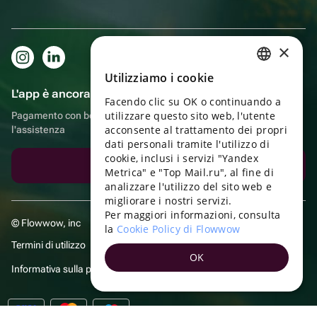
×
Utilizziamo i cookie
RUSSIAN
L'app è ancora più comoda!
Facendo clic su OK o continuando a
ENGLISH
utilizzare questo sito web, l'utente
Pagamento con bonus, autoconsegna, comoda chat con
UKRAINIAN
acconsente al trattamento dei propri
l'assistenza
dati personali tramite l'utilizzo di
PORTUGUESE
cookie, inclusi i servizi "Yandex
Scarica l'app
Metrica" e "Top Mail.ru", al fine di
SPANISH
analizzare l'utilizzo del sito web e
migliorare i nostri servizi.
HUNGARIAN
Per maggiori informazioni, consulta
© Flowwow, inc
ITALIAN
la
Cookie Policy di Flowwow
Termini di utilizzo
FRENCH
OK
Informativa sulla privacy
TURKISH
GERMAN