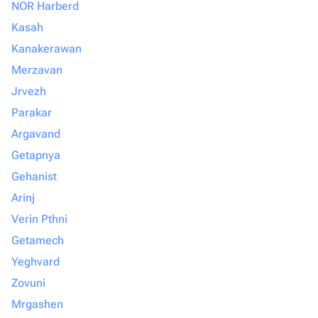
NOR Harberd
Kasah
Kanakerawan
Merzavan
Jrvezh
Parakar
Argavand
Getapnya
Gehanist
Arinj
Verin Pthni
Getamech
Yeghvard
Zovuni
Mrgashen