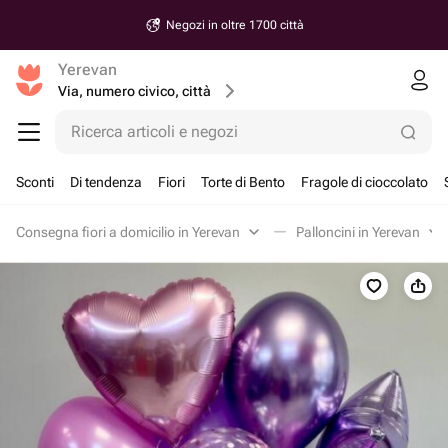
Negozi in oltre 1700 città
Yerevan
Via, numero civico, città
Ricerca articoli e negozi
Sconti
Di tendenza
Fiori
Torte di Bento
Fragole di cioccolato
Consegna fiori a domicilio in Yerevan
Palloncini in Yerevan