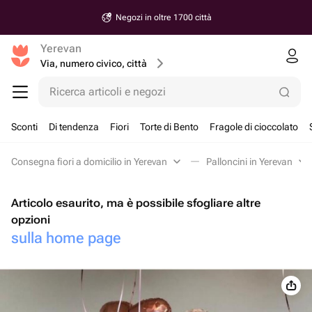
Negozi in oltre 1700 città
Yerevan
Via, numero civico, città
Ricerca articoli e negozi
Sconti
Di tendenza
Fiori
Torte di Bento
Fragole di cioccolato
Consegna fiori a domicilio in Yerevan
Palloncini in Yerevan
Articolo esaurito, ma è possibile sfogliare altre
opzioni
sulla home page