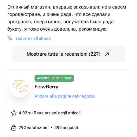
Отличный магазин, впервые заказывала не в своем
городе/стране, и очень рада, что все сделали
прекрасно, оперативно, получатель была рада
букету, я тоже очень довольна, рекомендую!
Tradurre in Italiano
Mostrare tutte le recensioni (227)
Accetta i punti bonus
FlowBerry
Andare alla pagina del negozio
4.92 su 5
valutazioni degli articoli
792
valutazioni
•
492
acquisti