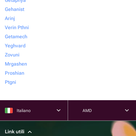
Getapnya
Gehanist
Arinj
Verin Pthni
Getamech
Yeghvard
Zovuni
Mrgashen
Proshian
Ptgni
Italiano
AMD
Link utili