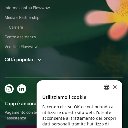
Informazioni su Flowwow
Media e Partnership
Carriere
Centro assistenza
Vendi su Flowwow
Città popolari
×
Utilizziamo i cookie
RUSSIAN
L'app è ancora più comoda!
Facendo clic su OK o continuando a
ENGLISH
utilizzare questo sito web, l'utente
Pagamento con bonus, autoconsegna, comoda chat con
UKRAINIAN
acconsente al trattamento dei propri
l'assistenza
dati personali tramite l'utilizzo di
PORTUGUESE