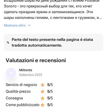
воздушные шары на день рождения с гелием Розовое
Золото - это прекрасный выбор для тех, кто хочет
сделать праздник ярким и запоминающимся. Эти
шары наполнены гелием, с ленточками и грузиком, и
уже готовы к использованию.
Mostrare altro
Они будут радовать вас своей красотой и яркостью на
протяжении нескольких дней.
Parte del testo presente nella pagina è stata
Состав композиции, представленной на фото:
tradotta automaticamente.
Фольг. шар с гелием сердце 45 см. розовое
ЗОЛОТО - 4 Шт.
Возд. шар с гелием с конфетти 30 см - 3 шт.
Valutazioni e recensioni
Возд. шар с гелием пастель 30 см - 4 шт.
Возд. шар с гелием металлик 30 см - 4 шт.
Mittente
M
Settembre 2025
Servizio di negozio
5
/5
Qualità-prezzo
5
/5
Consegna
5
/5
Come pubblicizzato
5
/5