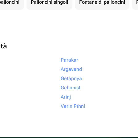
palloncini
Palloncini singoli
Fontane di palloncini
ttà
Parakar
Argavand
Getapnya
Gehanist
Arinj
Verin Pthni