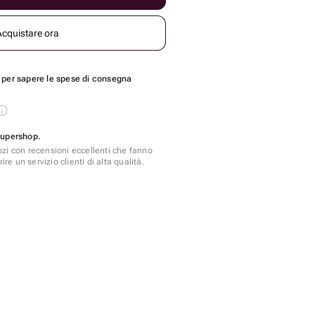
Acquistare ora
per sapere le spese di consegna
Supershop.
zi con recensioni eccellenti che fanno
ire un servizio clienti di alta qualità.