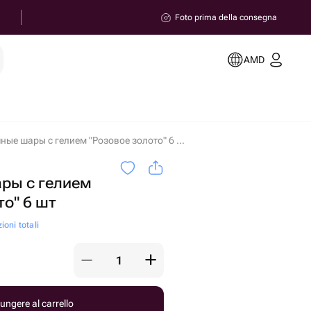
Foto prima della consegna
AMD
Воздушные шары с гелием "Розовое золото" 6 шт in Yerevan
ры с гелием
то" 6 шт
ioni totali
ungere al carrello