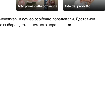
foto prima della consegna
foto del prodotto
 менеджер, и курьер особенно порадовали. Доставили
е выбора цветов, немного пораньше. ❤️