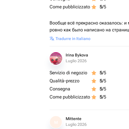
Come pubblicizzato
5
/5
Вообще всё прекрасно оказалось: и
ровно как было написано на страниц
Tradurre in Italiano
Irina Bykova
Luglio 2026
Servizio di negozio
5
/5
Qualità-prezzo
5
/5
Consegna
5
/5
Come pubblicizzato
5
/5
Mittente
M
Luglio 2026