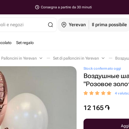
Consegna a partire da 30 minuti
coli e negozi
Yerevan
Il prima possibile
ccolato
Set regalo
Palloncini in Yerevan
Set di palloncini in Yerevan
Stock confermato oggi
Воздушные ша
"Розовое золо
4 valutaz
12 165
֏
Aggi