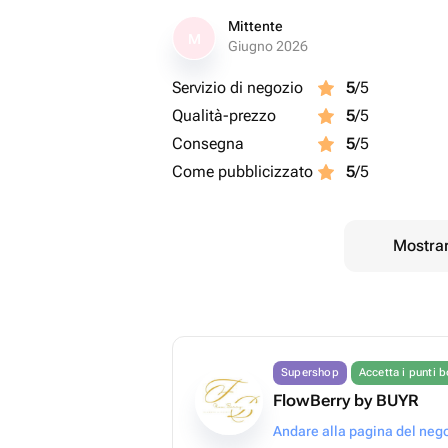
Mittente
M
Giugno 2026
Servizio di negozio
5
/5
Qualità-prezzo
5
/5
Consegna
5
/5
Come pubblicizzato
5
/5
Mostrar
Supershop
Accetta i punti 
FlowBerry by BUYR
Andare alla pagina del neg