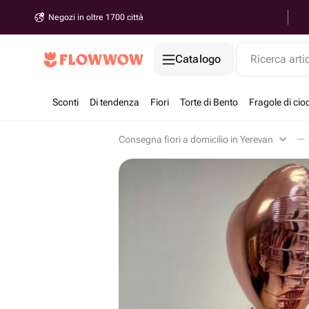
Negozi in oltre 1700 città
Catalogo
Ricerca arti
Sconti
Di tendenza
Fiori
Torte di Bento
Fragole di cio
Consegna fiori a domicilio in Yerevan