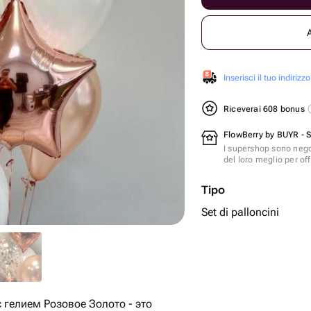
Inserisci il tuo indirizzo
Riceverai 608 bonus
FlowBerry by BUYR - 
I supershop sono nego
del loro meglio per offr
Tipo
Set di palloncini
гелием Розовое Золото - это