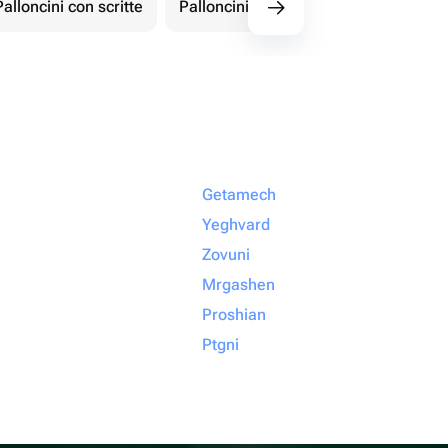
Palloncini con scritte
Palloncini con numeri
Figur
Getamech
Yeghvard
Zovuni
Mrgashen
Proshian
Ptgni