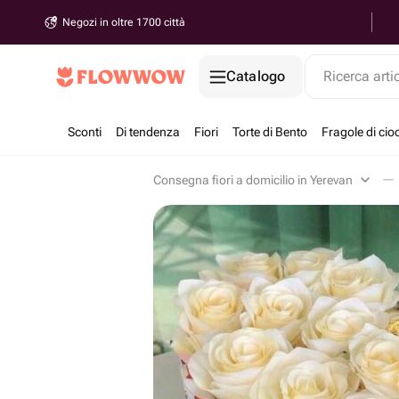
Negozi in oltre 1700 città
Catalogo
Ricerca arti
Sconti
Di tendenza
Fiori
Torte di Bento
Fragole di cio
Consegna fiori a domicilio in Yerevan