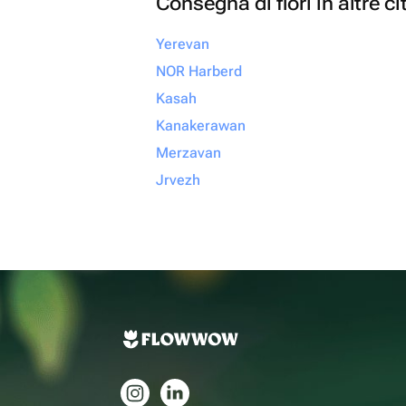
Consegna di fiori in altre ci
Yerevan
NOR Harberd
Kasah
Kanakerawan
Merzavan
Jrvezh