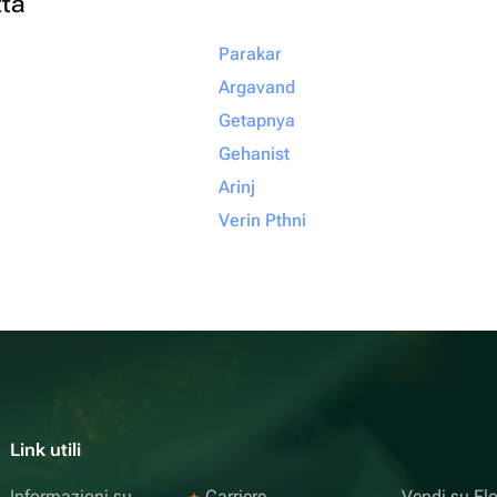
ttà
Parakar
Argavand
Getapnya
Gehanist
Arinj
Verin Pthni
Link utili
Informazioni su
Carriere
Vendi su F