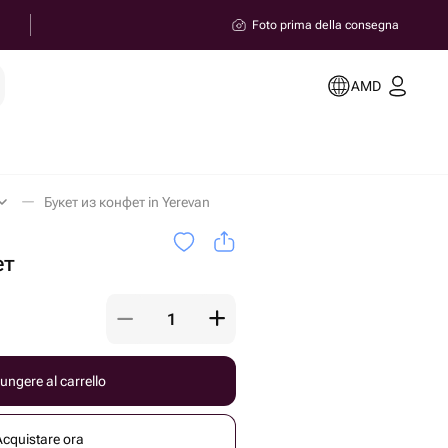
Foto prima della consegna
AMD
Букет из конфет in Yerevan
ет
ungere al carrello
Acquistare ora