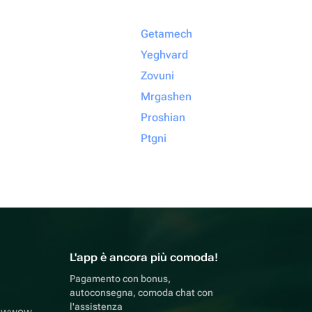
Getamech
Yeghvard
Zovuni
Mrgashen
Proshian
Ptgni
L'app è ancora più comoda!
Pagamento con bonus,
autoconsegna, comoda chat con
l'assistenza
lowwow