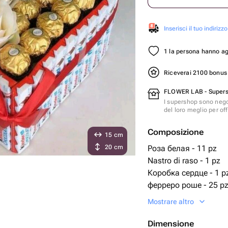
Inserisci il tuo indirizzo
1 la persona hanno aggi
Riceverai 2100 bonu
FLOWER LAB - Super
I supershop sono nego
del loro meglio per offr
Composizione
15 cm
20 cm
Роза белая - 11 pz
Nastro di raso - 1 pz
Коробка сердце - 1 p
ферреро роше - 25 p
Киндер шоколад Maxi
Mostrare altro
Dimensione