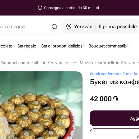
Consegna a partire da 30 minuti
coli e negozi
Yerevan
Il prima possibile
ccolato
Set regalo
Set di prodotti deliziosi
Bouquet commestibili
Bouquet commestibili in Yerevan
Mazzi di caramelle in Yerevan
Stock confermato 5 min fa
Букет из конф
42 000
֏
Aggi