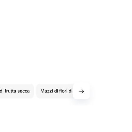
i frutta secca
Mazzi di fiori di cioccolato
Mazzi di m