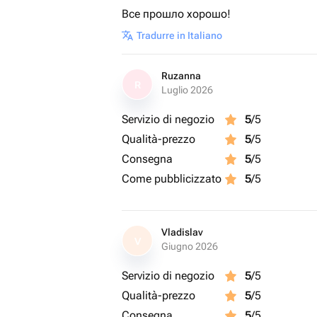
Все прошло хорошо!
Tradurre in Italiano
Ruzanna
R
Luglio 2026
Servizio di negozio
5
/5
Qualità-prezzo
5
/5
Consegna
5
/5
Come pubblicizzato
5
/5
Vladislav
V
Giugno 2026
Servizio di negozio
5
/5
Qualità-prezzo
5
/5
Consegna
5
/5