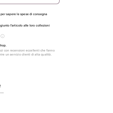
per sapere le spese di consegna
unto l'articolo alle loro collezioni
s
shop.
zi con recensioni eccellenti che fanno
ire un servizio clienti di alta qualità.
z
z
 - 30 pz