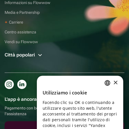
Informazioni su Flowwow
Media e Partnership
Carriere
Centro assistenza
Vendi su Flowwow
Città popolari
×
Utilizziamo i cookie
RUSSIAN
L'app è ancora più comoda!
Facendo clic su OK o continuando a
ENGLISH
utilizzare questo sito web, l'utente
Pagamento con bonus, autoconsegna, comoda chat con
UKRAINIAN
acconsente al trattamento dei propri
l'assistenza
dati personali tramite l'utilizzo di
PORTUGUESE
cookie, inclusi i servizi "Yandex
Scarica l'app