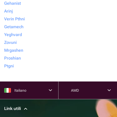
Gehanist
Arinj
Verin Pthni
Getamech
Yeghvard
Zovuni
Mrgashen
Proshian
Ptgni
Italiano
AMD
Link utili