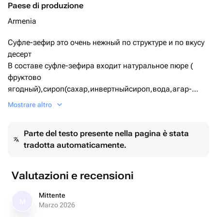
Paese di produzione
Armenia
Суфле-зефир это очень нежный по структуре и по вкусу
десерт
В составе суфле-зефира входит натуральное пюре (
фруктово
ягодный),сироп(сахар,инвертныйсироп,вода,агар-
агар,лимонная кислота,сухой пастеризованный белок)
Mostrare altro
Срок годность натурального суфле-зефира 10 дней,
лучше их держать в холодильнике
Parte del testo presente nella pagina è stata
tradotta automaticamente.
Valutazioni e recensioni
Mittente
M
Marzo 2026