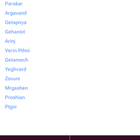
Parakar
Argavand
Getapnya
Gehanist
Arinj
Verin Pthni
Getamech
Yeghvard
Zovuni
Mrgashen
Proshian
Ptgni