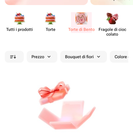
Tutti i prodotti
Torte
Torte di Bento
Fragole di cioc​
De
colato
Prezzo
Bouquet di fiori
Colore de