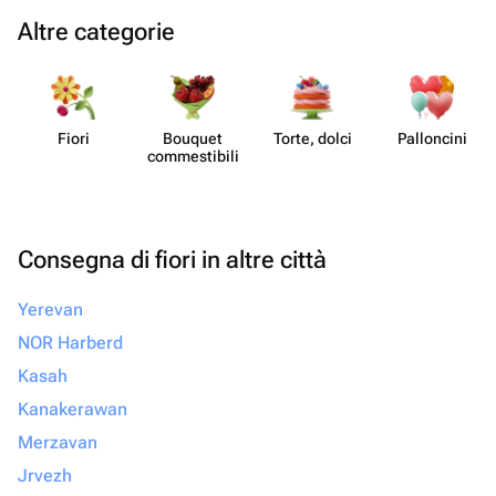
Altre categorie
Fiori
Bouquet
Torte, dolci
Pall​oncini
commes​tibili
Consegna di fiori in altre città
Yerevan
NOR Harberd
Kasah
Kanakerawan
Merzavan
Jrvezh