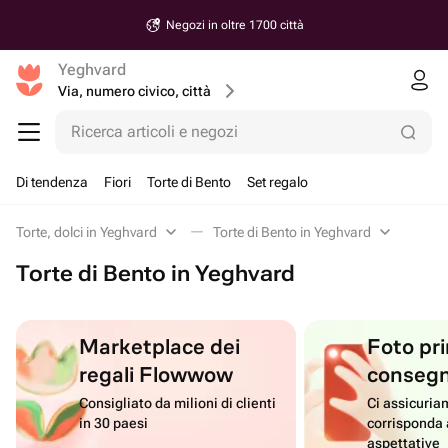
Negozi in oltre 1700 città
Yeghvard
Via, numero civico, città
Ricerca articoli e negozi
Di tendenza
Fiori
Torte di Bento
Set regalo
Torte, dolci in Yeghvard
Torte di Bento in Yeghvard
Torte di Bento in Yeghvard
Marketplace dei
Foto pri
regali Flowwow
conseg
Consigliato da milioni di clienti
Ci assicuriam
in 30 paesi
corrisponda 
aspettative