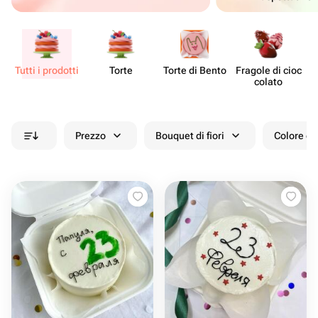
Tutti i prodotti
Torte
Torte di Bento
Fragole di cioc​
De
colato
Prezzo
Bouquet di fiori
Colore de