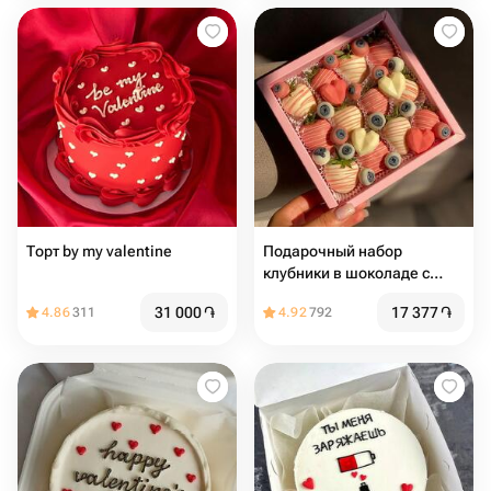
Торт ️️️️by my valentine
Подарочный набор
клубники в шоколаде с
ягодами
31 000
֏
17 377
֏
4.86
311
4.92
792