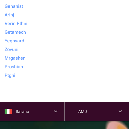
Gehanist
Arinj
Verin Pthni
Getamech
Yeghvard
Zovuni
Mrgashen
Proshian
Ptgni
Italiano
AMD