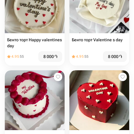
Бенто торт Happy valentines
Бенто торт Valentine s day
day
8 000
֏
8 000
֏
4.95
55
4.95
55