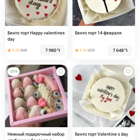
Бенто торт Happy valentines
Бенто торт 14 февраля
day
7 980
֏
7 648
֏
4.90
849
4.94
659
-
25
%
Нежный подарочный набор
Бенто торт Valentine s day