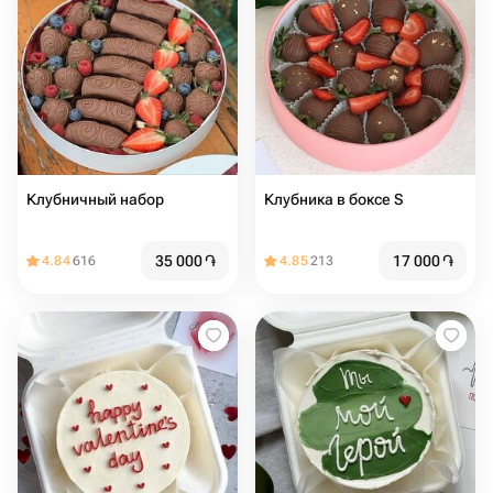
Клубничный набор
Клубника в боксе S
35 000
֏
17 000
֏
4.84
616
4.85
213