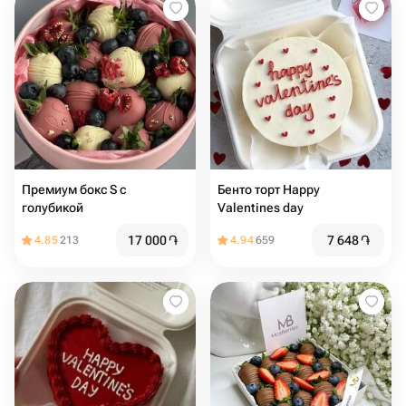
Премиум бокс S с
Бенто торт Happy
голубикой
Valentines day
17 000
֏
7 648
֏
4.85
213
4.94
659