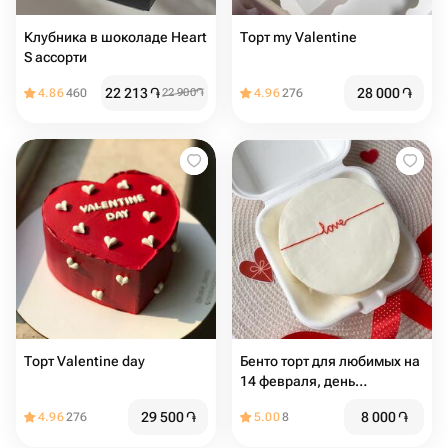
Клубника в шоколаде Heart
Торт my Valentine
S ассорти
22 213
֏
28 000
֏
4.86
460
22 900
֏
4.96
276
Торт Valentine day
Бенто торт для любимых на
14 февраля, день
влюбленных
29 500
֏
8 000
֏
4.96
276
5.00
8