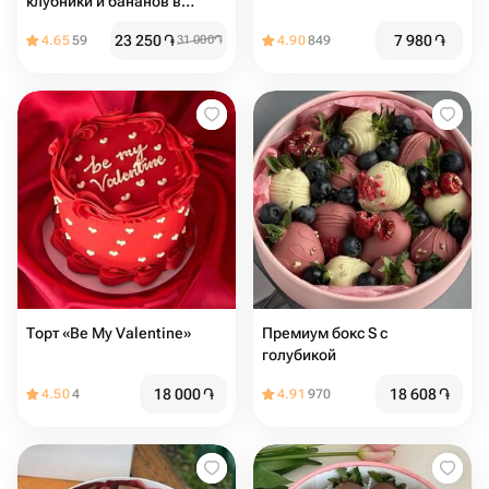
клубники и бананов в
шоколаде
23 250
֏
7 980
֏
4.65
59
31 000
֏
4.90
849
Торт «Be My Valentine»
Премиум бокс S с
голубикой
18 000
֏
18 608
֏
4.50
4
4.91
970