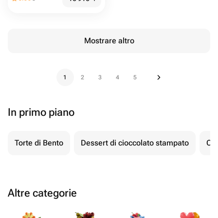
Mostrare altro
1
2
3
4
5
In primo piano
Torte di Bento
Dessert di cioccolato stampato
Ch
Altre categorie