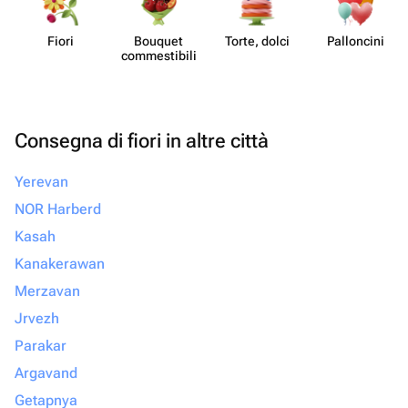
Fiori
Bouquet
Torte, dolci
Pall​oncini
commes​tibili
Consegna di fiori in altre città
Yerevan
NOR Harberd
Kasah
Kanakerawan
Merzavan
Jrvezh
Parakar
Argavand
Getapnya