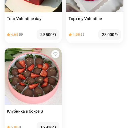
Торт Valentine day
Торт my Valentine
29 500
֏
28 000
֏
4.65
59
4.95
55
Клубника в боксе S
16 916
֏
5.00
8