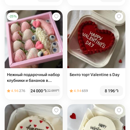
-
25
%
Нежный подарочный набор
Бенто торт Valentine s Day
клубники и бананов в
шоколаде
24 000
֏
8 196
֏
4.96
276
32 000
֏
4.94
659