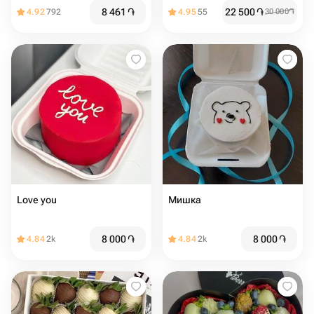
шоколаде
8 461
֏
22 500
֏
4.92
792
4.95
55
30 000
֏
Love you
Мишка
8 000
֏
8 000
֏
4.84
2k
4.84
2k