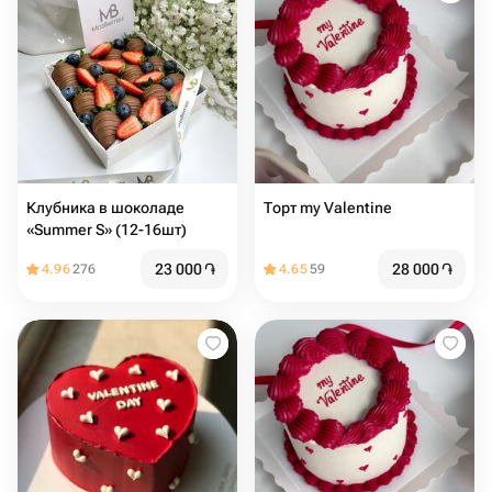
Клубника в шоколаде
Торт my Valentine
«Summer S» (12-16шт)
23 000
֏
28 000
֏
4.96
276
4.65
59