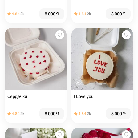
8 000
֏
8 000
֏
4.84
2k
4.84
2k
Сердечки
I Love you
8 000
֏
8 000
֏
4.84
2k
4.84
2k