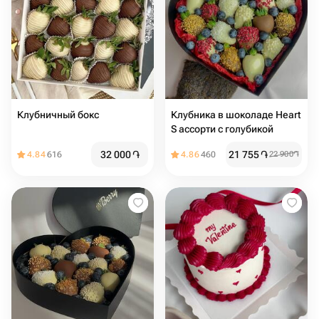
Клубничный бокс
Клубника в шоколаде Heart
S ассорти с голубикой
32 000
֏
21 755
֏
4.84
616
4.86
460
22 900
֏