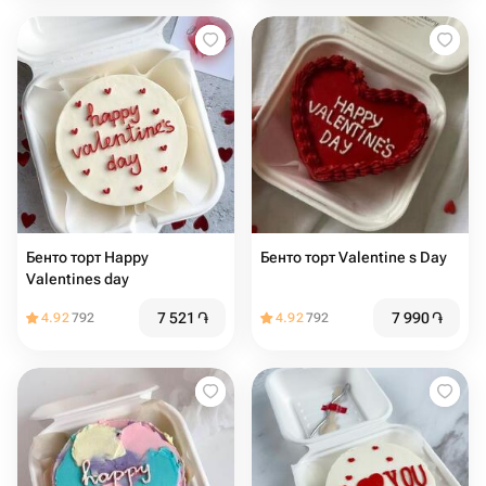
Бенто торт Happy
Бенто торт Valentine s Day
Valentines day
7 521
֏
7 990
֏
4.92
792
4.92
792