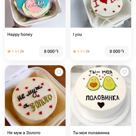
Happy honey
I you
8 000
֏
8 000
֏
4.84
2k
4.84
2k
Не муж а Золото
Ты моя полавинка