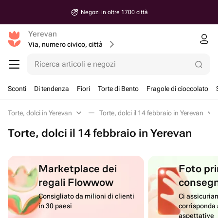
Negozi in oltre 1700 città
Yerevan
Via, numero civico, città
Ricerca articoli e negozi
Sconti
Di tendenza
Fiori
Torte di Bento
Fragole di cioccolato
Torte, dolci in Yerevan
Torte, dolci il 14 febbraio in Yerevan
Torte, dolci il 14 febbraio in Yerevan
Marketplace dei
Foto pri
regali Flowwow
conseg
Consigliato da milioni di clienti
Ci assicuriam
in 30 paesi
corrisponda 
aspettative