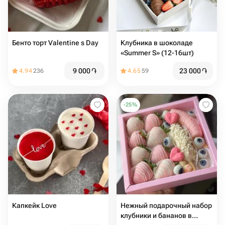
Бенто торт Valentine s Day
Клубника в шоколаде
«Summer S» (12-16шт)
9 000
֏
23 000
֏
4.94
236
4.65
59
-
25
%
Капкейк Love
Нежный подарочный набор
клубники и бананов в