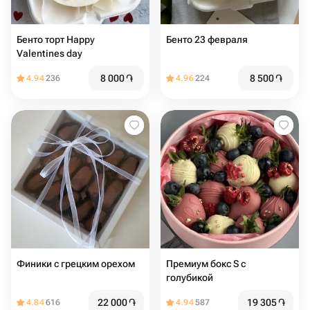
Бенто торт Happy
Бенто 23 февраля
Valentines day
8 000
֏
8 500
֏
4.94
236
4.96
224
Финики с грецким орехом
Премиум бокс S с
голубикой
22 000
֏
19 305
֏
4.84
616
4.94
587