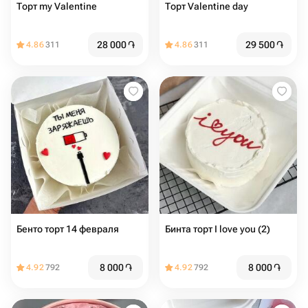
Торт my Valentine
Торт Valentine day
28 000
֏
29 500
֏
4.86
311
4.86
311
Бенто торт 14 февраля
Бинта торт I love you (2)
8 000
֏
8 000
֏
4.92
792
4.92
792