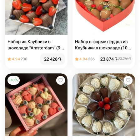
Набор из Клубники в
Набор в форме сердца из
шоколаде "Amsterdam" (9-
Клубники в шоколаде (10-
12 ягод)
12) шт
22 426
֏
23 874
֏
4.94
236
4.94
236
27 761
֏
-
10
%