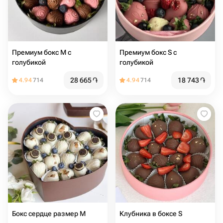
Премиум бокс М с
Премиум бокс S с
голубикой
голубикой
28 665
֏
18 743
֏
4.94
714
4.94
714
Бокс сердце размер М
Клубника в боксе S