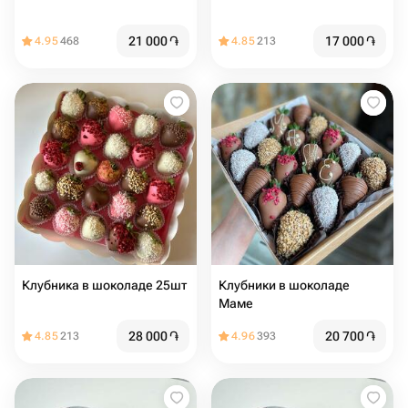
21 000
֏
17 000
֏
4.95
468
4.85
213
Клубника в шоколаде 25шт
Клубники в шоколаде
Маме
28 000
֏
20 700
֏
4.85
213
4.96
393