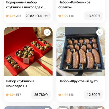
Подарочный набор
Набор «Клубничное
клубники в шоколаде с
облако»
ягодами
20 821
֏
13 500
֏
4.94
236
23 134
֏
4.99
148
Набор клубники в
Набор «Фруктовый дуэт»
шоколаде I ️U
26 780
֏
12 500
֏
4.94
587
4.99
148