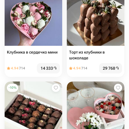
Клубника в сердечко мини
Торт из клубники в
шоколаде
14 333
֏
29 768
֏
4.94
714
4.94
714
-
10
%