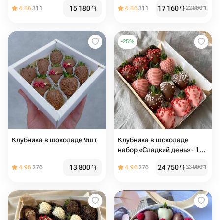
ягод
15 180
֏
17 160
֏
4.86
311
4.86
311
22 880
֏
-
25
%
Клубника в шоколаде 9шт
Клубника в шоколаде
набор «Сладкий день» - 12
ягод
13 800
֏
24 750
֏
4.96
276
4.96
276
33 000
֏