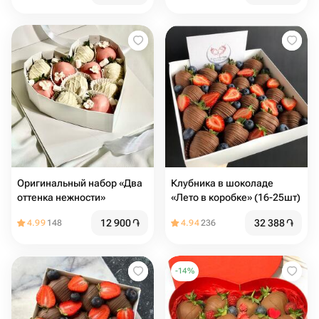
Оригинальный набор «Два
Клубника в шоколаде
оттенка нежности»
«Лето в коробке» (16-25шт)
12 900
֏
32 388
֏
4.99
148
4.94
236
-
14
%