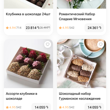
Клубника в шоколаде 24шт
Романтический Набор
Сладкие Мгновения
23 814
֏
24 361
֏
4.94
714
26 460
֏
4.95
542
Ассорти клубники в
Шоколадный набор
шоколаде
Гурманское наслаждение
14 055
֏
14 055
֏
4.95
542
4.95
542