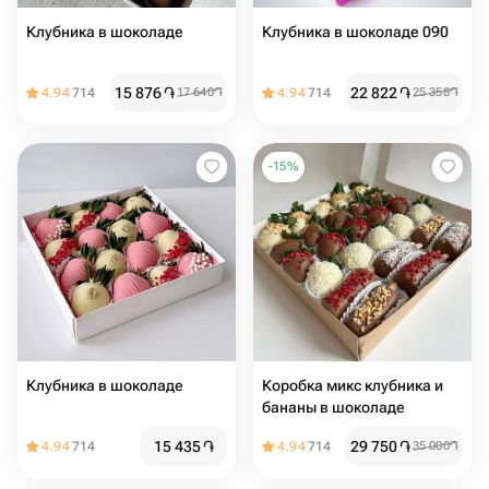
Клубника в шоколаде
Клубника в шоколаде 090
15 876
֏
22 822
֏
4.94
714
17 640
֏
4.94
714
25 358
֏
-
15
%
Клубника в шоколаде
Коробка микс клубника и
бананы в шоколаде
15 435
֏
29 750
֏
4.94
714
4.94
714
35 000
֏