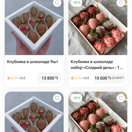
-
25
%
Клубника в шоколаде 9шт️
Клубника в шоколаде
набор «Сладкий день» - 12
ягод
13 800
֏
15 600
֏
4.95
468
4.95
468
20 800
֏
-
25
%