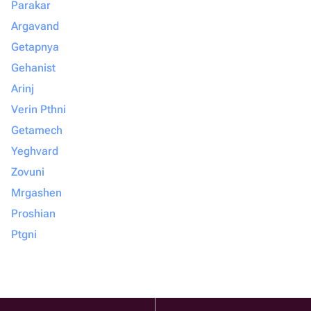
Parakar
Argavand
Getapnya
Gehanist
Arinj
Verin Pthni
Getamech
Yeghvard
Zovuni
Mrgashen
Proshian
Ptgni