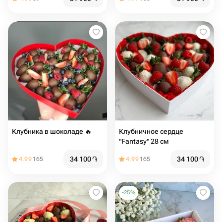
Клубника в шоколаде 🔥
Клубничное сердце
"Fantasy" 28 см
34 100
֏
34 100
֏
4.99
165
4.99
165
-
25
%