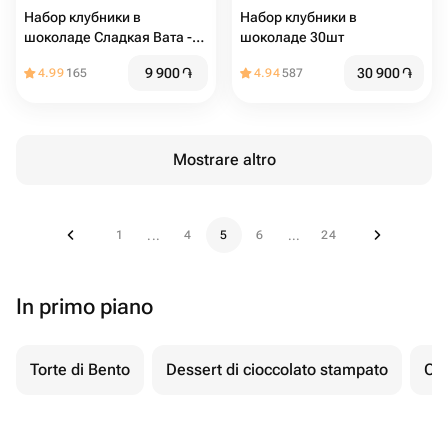
Набор клубники в
Набор клубники в
шоколаде Сладкая Вата -
шоколаде 30шт
6шт
9 900
֏
30 900
֏
4.99
165
4.94
587
Mostrare altro
1
4
5
6
24
...
...
In primo piano
Torte di Bento
Dessert di cioccolato stampato
Ch