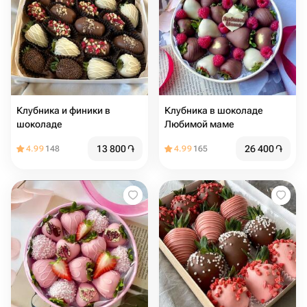
Клубника и финики в
Клубника в шоколаде
шоколаде
Любимой маме
13 800
֏
26 400
֏
4.99
148
4.99
165