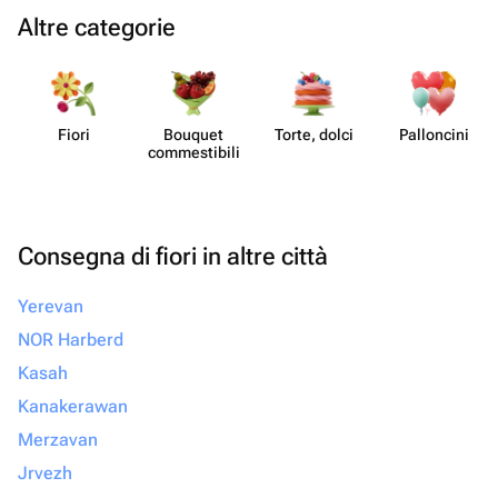
Altre categorie
Fiori
Bouquet
Torte, dolci
Pall​oncini
commes​tibili
Consegna di fiori in altre città
Yerevan
NOR Harberd
Kasah
Kanakerawan
Merzavan
Jrvezh