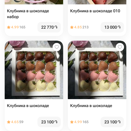
Клубника в шоколаде
Клубника в шоколаде 010
набор
22 770
֏
13 000
֏
4.99
165
4.85
213
Клубника в шоколаде
Клубника в шоколаде
23 100
֏
23 100
֏
4.65
59
4.99
165