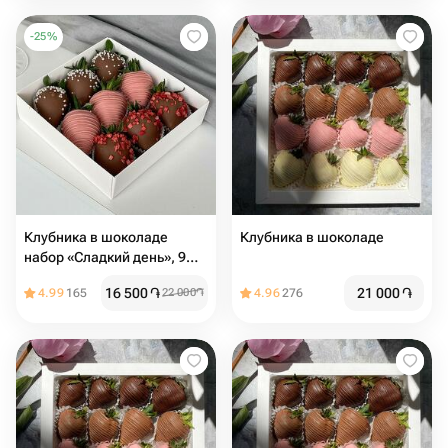
-
25
%
Клубника в шоколаде
Клубника в шоколаде
набор «Сладкий день», 9
ягод
16 500
֏
21 000
֏
4.99
165
22 000
֏
4.96
276