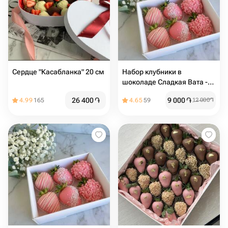
Сердце "Касабланка" 20 см
Набор клубники в
шоколаде Сладкая Вата -
6шт
26 400
֏
9 000
֏
4.99
165
4.65
59
12 000
֏