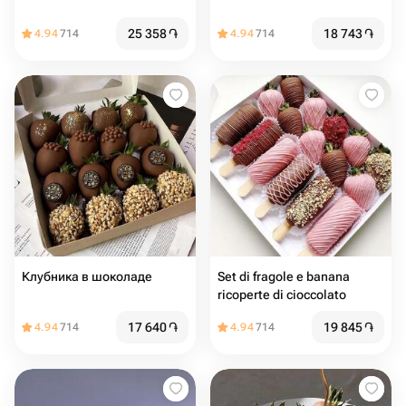
25 358
֏
18 743
֏
4.94
714
4.94
714
Клубника в шоколаде
Set di fragole e banana
ricoperte di cioccolato
17 640
֏
19 845
֏
4.94
714
4.94
714