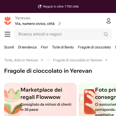
Negozi in oltre 1700 città
Yerevan
Via, numero civico, città
Ricerca articoli e negozi
Sconti
Di tendenza
Fiori
Torte di Bento
Fragole di cioccolato
Torte, dolci in Yerevan
Fragole di cioccolato in Yerevan
Fragole di cioccolato in Yerevan
Marketplace dei
Foto pri
regali Flowwow
conseg
Consigliato da milioni di clienti
Ci assicuriam
in 30 paesi
corrisponda 
aspettative