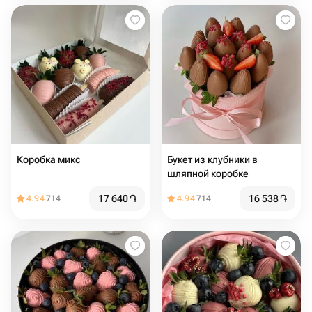
Коробка микс
Букет из клубники в
шляпной коробке
17 640
֏
16 538
֏
4.94
714
4.94
714