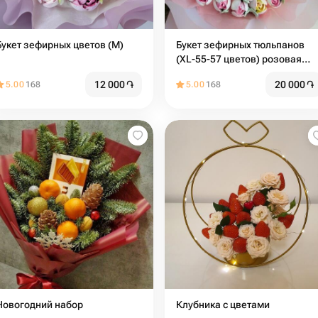
Букет зефирных цветов (M)
Букет зефирных тюльпанов
(XL-55-57 цветов) розовая
упаковка
12 000
֏
20 000
֏
5.00
168
5.00
168
Новогодний набор
Клубника с цветами