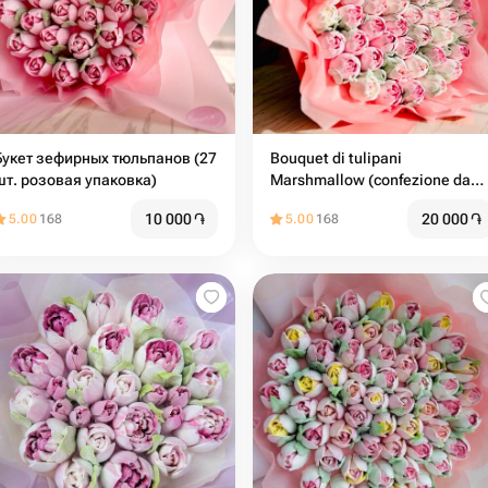
Букет зефирных тюльпанов (27
Bouquet di tulipani
шт. розовая упаковка)
Marshmallow (confezione da
47-53 pezzi rosa)
10 000
֏
20 000
֏
5.00
168
5.00
168