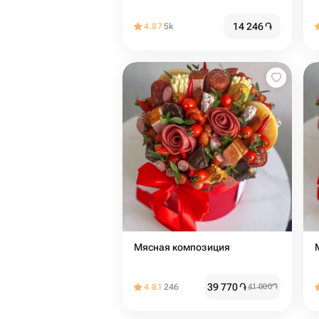
14 246
֏
4.87
5k
Мясная композиция
39 770
֏
4.81
246
41 000
֏