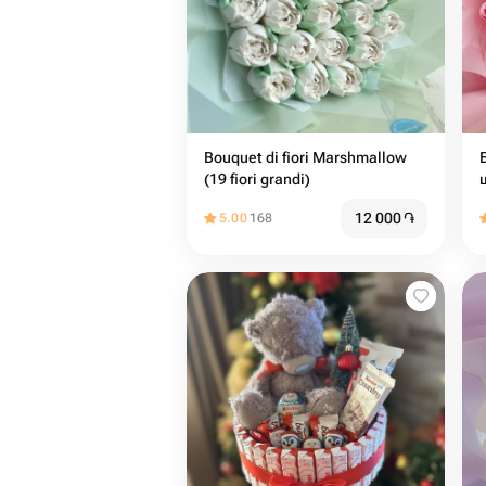
Bouquet di fiori Marshmallow
(19 fiori grandi)
12 000
֏
5.00
168