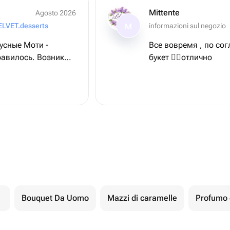
Mittente
Agosto 2026
ELVET.desserts
informazioni sul negozio
M
усные Моти -
Все вовремя , по с
равилось. Возник
букет 👌🏻отлично
состава и визуала
ц ответил подробно
озникшие вопросы.
дую всем
Bouquet Da Uomo
Mazzi di caramelle
Profumo d