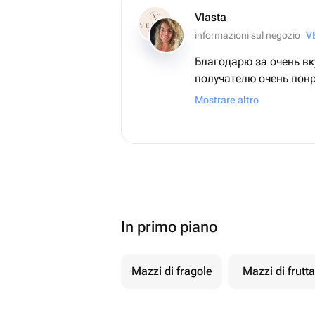
Vlasta
informazioni sul negozio
V
Благодарю за очень вк
получателю очень пон
вопрос по изменению 
Mostrare altro
самих моти - продаве
и урегулировал все в
Благодарю и рекомен
In primo piano
Mazzi di fragole
Mazzi di frutta