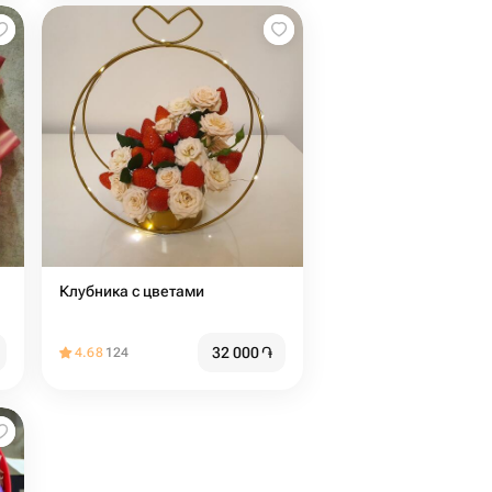
Клубника с цветами
32 000
֏
4.68
124