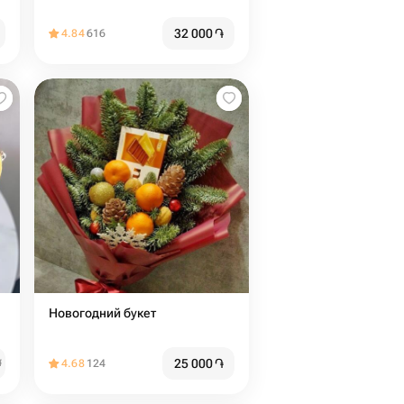
32 000
֏
4.84
616
Новогодний букет
25 000
֏
֏
4.68
124