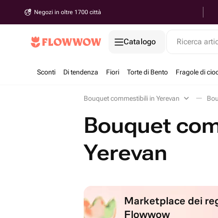
Negozi in oltre 1700 città
Catalogo
Ricerca arti
Sconti
Di tendenza
Fiori
Torte di Bento
Fragole di cio
Bouquet commestibili in Yerevan
Bou
Bouquet comm
Yerevan
Marketplace dei reg
Flowwow