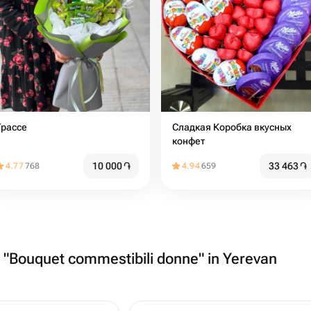
Грассе
Сладкая Коробка вкусных
конфет
10 000
֏
33 463
֏
4.77
768
4.94
659
a "Bouquet commestibili donne" in Yerevan