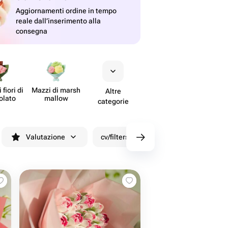
Aggiornamenti ordine in tempo
reale dall’inserimento alla
consegna
 fiori di
Mazzi di marsh​
Altre
colato
mallow
categorie
Valutazione
cv/filters/name_fast_delivery
Sco