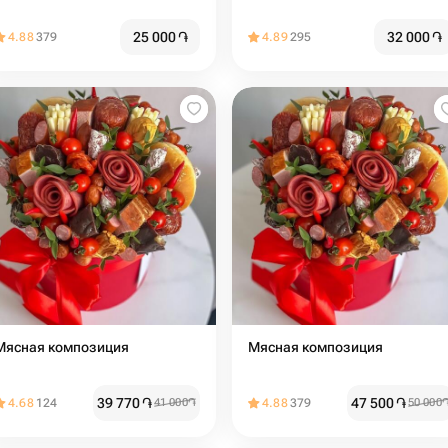
25 000
֏
32 000
֏
4.88
379
4.89
295
Мясная композиция
Мясная композиция
39 770
֏
47 500
֏
4.68
124
41 000
֏
4.88
379
50 000