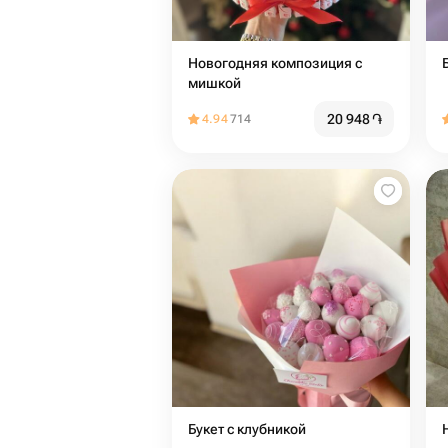
Новогодняя композиция с
мишкой
20 948
֏
4.94
714
Букет с клубникой