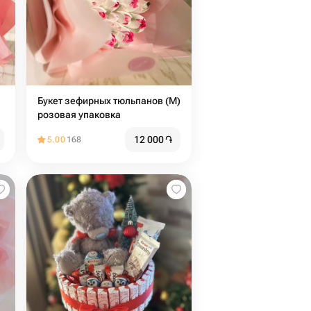
Букет зефирных тюльпанов (М)
розовая упаковка
12 000
֏
5.00
168