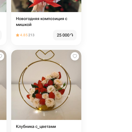
Новогодняя композиция с
мишкой
25 000
֏
4.85
213
Клубника с_цветами