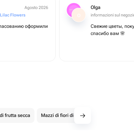
Olga
Agosto 2026
Lilac Flowers
informazioni sul negozi
O
огласованию оформили
Свежие цветы, поку
спасибо вам 🌸
i frutta secca
Mazzi di fiori di cioccolato
Mazzi di m