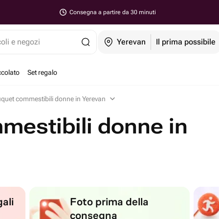
Consegna a partire da 30 minuti
coli e negozi
Yerevan
Il prima possibile
ccolato
Set regalo
quet commestibili donne in Yerevan
estibili donne in
ali
Foto prima della
consegna