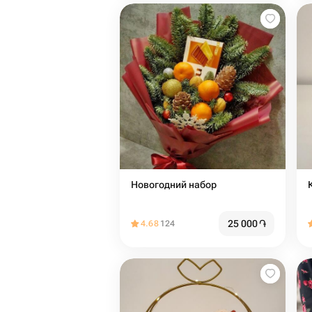
Новогодний набор
25 000
֏
4.68
124