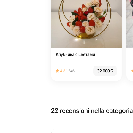
Клубника с цветами
32 000
֏
4.81
246
22 recensioni nella categori