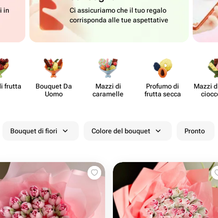
i in
Ci assicuriamo che il tuo regalo
corrisponda alle tue aspettative
i frutta
Bouquet Da
Mazzi di
Profumo di
Mazzi di
Uomo
caramelle
frutta secca
cioc​
Bouquet di fiori
Colore del bouquet
Pronto