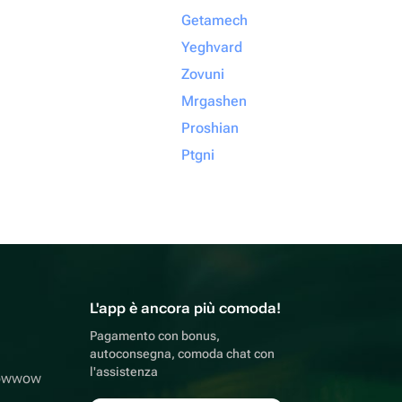
Getamech
Yeghvard
Zovuni
Mrgashen
Proshian
Ptgni
L'app è ancora più comoda!
Pagamento con bonus,
autoconsegna, comoda chat con
l'assistenza
lowwow