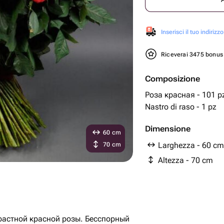
Inserisci il tuo indirizzo
Riceverai 3475 bonu
Composizione
Роза красная - 101 p
Nastro di raso - 1 pz
Dimensione
60 cm
Larghezza - 60 cm
70 cm
Altezza - 70 cm
растной красной розы. Бесспорный