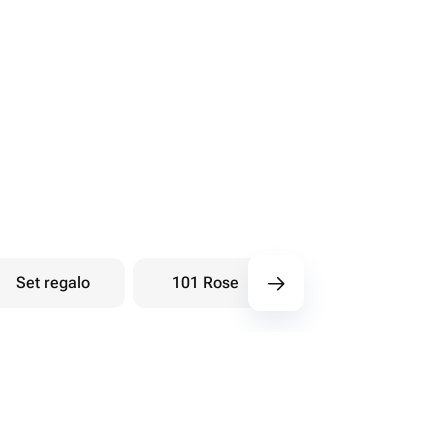
Set regalo
101 Rose
Bouquet di bacche