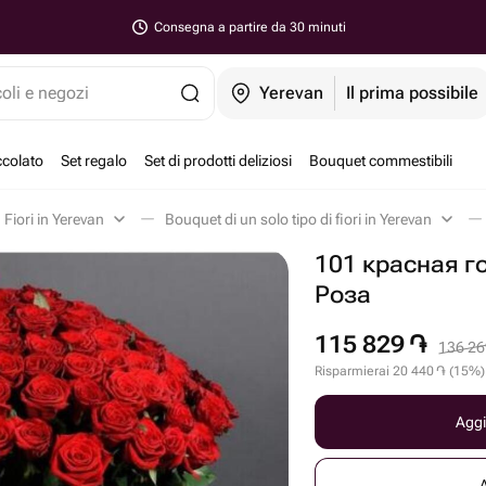
Consegna a partire da 30 minuti
coli e negozi
Yerevan
Il prima possibile
ccolato
Set regalo
Set di prodotti deliziosi
Bouquet commestibili
Fiori in Yerevan
Bouquet di un solo tipo di fiori in Yerevan
101 красная г
Роза
115 829
֏
136 26
Risparmierai
20 440
֏
(
15
%
)
Aggi