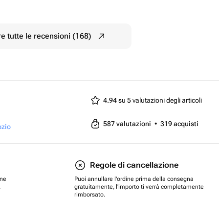
e tutte le recensioni (168)
4.94 su 5
valutazioni degli articoli
587
valutazioni
•
319
acquisti
ozio
Regole di cancellazione
one
Puoi annullare l'ordine prima della consegna
.
gratuitamente, l'importo ti verrà completamente
rimborsato.