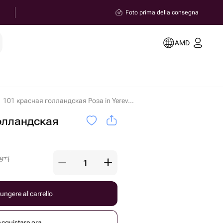
Foto prima della consegna
AMD
101 красная голландская Роза in Yerevan
олландская
9
֏
ungere al carrello
Acquistare ora