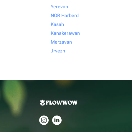
Yerevan
NOR Harberd
Kasah
Kanakerawan
Merzavan
Jrvezh