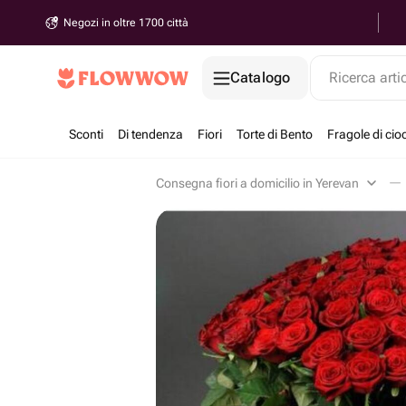
Negozi in oltre 1700 città
Catalogo
Ricerca arti
Sconti
Di tendenza
Fiori
Torte di Bento
Fragole di cio
Consegna fiori a domicilio in Yerevan