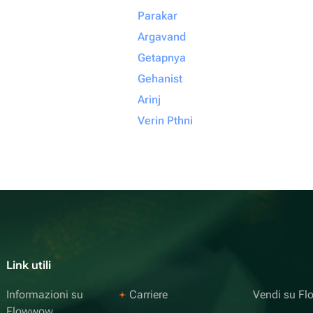
Parakar
Argavand
Getapnya
Gehanist
Arinj
Verin Pthni
Link utili
Informazioni su
Carriere
Vendi su F
Flowwow