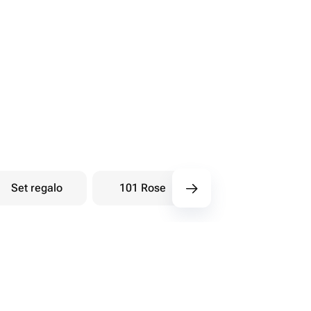
Set regalo
101 Rose
Bouquet di bacche