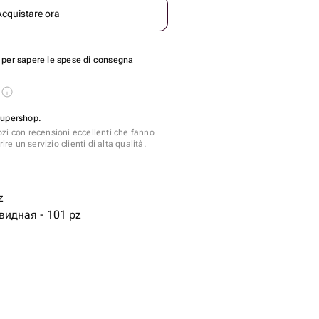
Acquistare ora
per sapere le spese di consegna
s
Supershop.
zi con recensioni eccellenti che fanno
ire un servizio clienti di alta qualità.
z
видная - 101 pz