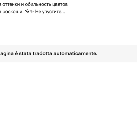
 оттенки и обильность цветов
 роскоши. 🌸✨ Не упустите
ый букет своим близким или
 💐
 pagina è stata tradotta automaticamente.