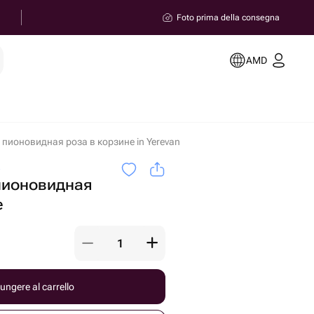
Foto prima della consegna
AMD
 пионовидная роза в корзине in Yerevan
a
пионовидная
е
ungere al carrello