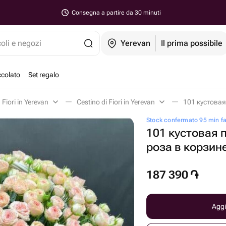
Consegna a partire da 30 minuti
coli e negozi
Yerevan
Il prima possibile
ccolato
Set regalo
Fiori in Yerevan
Cestino di Fiori in Yerevan
101 кустовая
Stock confermato 95 min f
101 кустовая 
роза в корзин
187 390
֏
Aggi