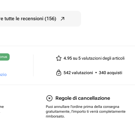
e tutte le recensioni (156)
bonus
4.95 su 5
valutazioni degli articoli
542
valutazioni
•
340
acquisti
ozio
Regole di cancellazione
one
Puoi annullare l'ordine prima della consegna
.
gratuitamente, l'importo ti verrà completamente
rimborsato.