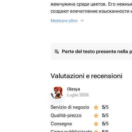
жемчужина среди цветов. Его нежные
создают впечатление изысканности и
возможность подарить этот волшебн
Mostrare altro
украсить свой дом свежими цветами!
Parte del testo presente nella
Valutazioni e recensioni
Olesya
Luglio 2026
Servizio di negozio
5
/5
Qualità-prezzo
5
/5
Consegna
5
/5
Come pubblicizzato
5
/5