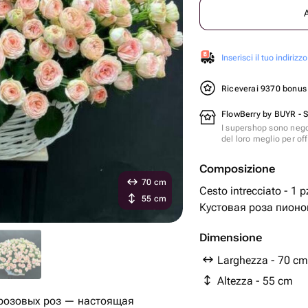
Inserisci il tuo indirizzo
Riceverai 9370 bonu
FlowBerry by BUYR - 
I supershop sono nego
del loro meglio per offr
Composizione
70 cm
Cesto intrecciato - 1 p
55 cm
Кустовая роза пионо
Dimensione
Larghezza - 70 cm
Altezza - 55 cm
-розовых роз — настоящая