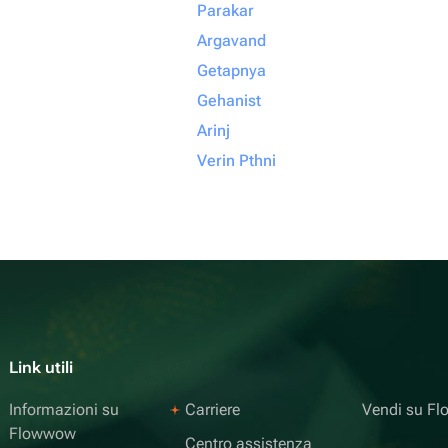
Parakar
Argavand
Getapnya
Gehanist
Arinj
Verin Pthni
Link utili
Informazioni su
Carriere
Vendi su F
Flowwow
Centro assistenza