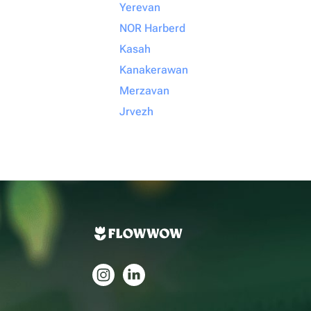
Yerevan
NOR Harberd
Kasah
Kanakerawan
Merzavan
Jrvezh