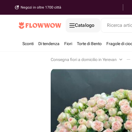
Negozi in oltre 1700 città
Catalogo
Ricerca arti
Sconti
Di tendenza
Fiori
Torte di Bento
Fragole di cio
Consegna fiori a domicilio in Yerevan