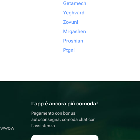
Getamech
Yeghvard
Zovuni
Mrgashen
Proshian
Ptgni
L'app è ancora più comoda!
Pagamento con bonus,
autoconsegna, comoda chat con
l'assistenza
lowwow