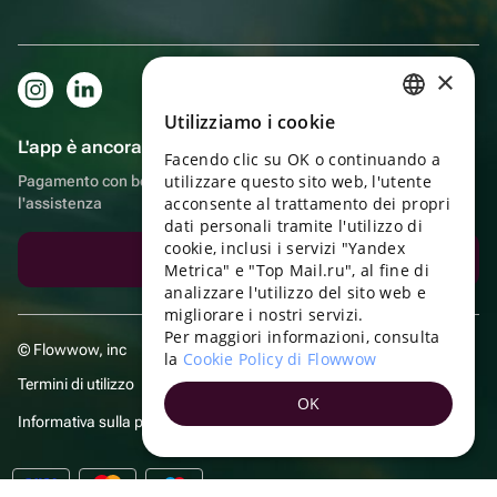
×
Utilizziamo i cookie
RUSSIAN
L'app è ancora più comoda!
Facendo clic su OK o continuando a
ENGLISH
utilizzare questo sito web, l'utente
Pagamento con bonus, autoconsegna, comoda chat con
UKRAINIAN
acconsente al trattamento dei propri
l'assistenza
dati personali tramite l'utilizzo di
PORTUGUESE
cookie, inclusi i servizi "Yandex
Scarica l'app
Metrica" e "Top Mail.ru", al fine di
SPANISH
analizzare l'utilizzo del sito web e
migliorare i nostri servizi.
HUNGARIAN
Per maggiori informazioni, consulta
© Flowwow, inc
ITALIAN
la
Cookie Policy di Flowwow
Termini di utilizzo
FRENCH
OK
Informativa sulla privacy
TURKISH
GERMAN