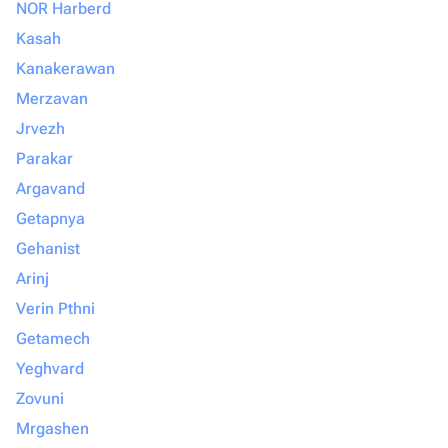
NOR Harberd
Kasah
Kanakerawan
Merzavan
Jrvezh
Parakar
Argavand
Getapnya
Gehanist
Arinj
Verin Pthni
Getamech
Yeghvard
Zovuni
Mrgashen