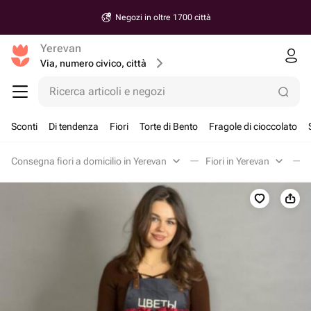
Negozi in oltre 1700 città
Yerevan
Via, numero civico, città
Ricerca articoli e negozi
Sconti
Di tendenza
Fiori
Torte di Bento
Fragole di cioccolato
Consegna fiori a domicilio in Yerevan
Fiori in Yerevan