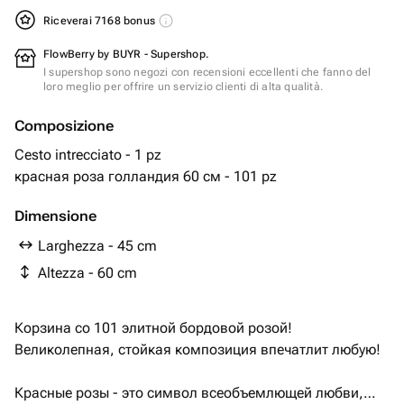
Riceverai 7168 bonus
FlowBerry by BUYR - Supershop.
I supershop sono negozi con recensioni eccellenti che fanno del
loro meglio per offrire un servizio clienti di alta qualità.
Composizione
Cesto intrecciato - 1 pz
красная роза голландия 60 см - 101 pz
Dimensione
Larghezza - 45 cm
Altezza - 60 cm
Корзина со 101 элитной бордовой розой!
Великолепная, стойкая композиция впечатлит любую!
Красные розы - это символ всеобъемлющей любви,