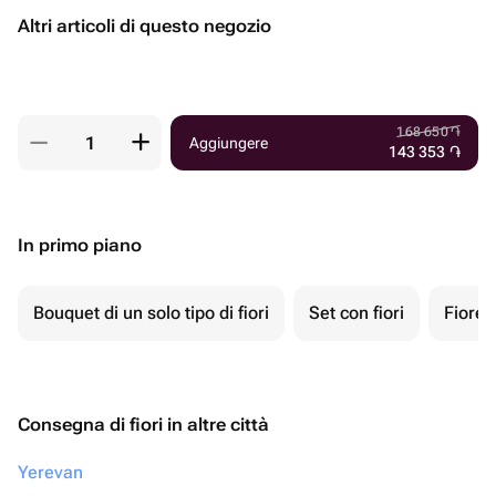
Altri articoli di questo negozio
168 650
֏
Aggiungere
143 353
֏
In primo piano
Bouquet di un solo tipo di fiori
Set con fiori
Fiore 
Consegna di fiori in altre città
Yerevan