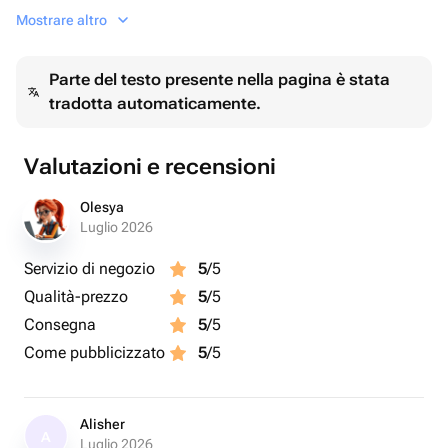
необузданной страсти и глубокой привязанности. Если
Mostrare altro
мужчина дарит женщине такие цветы, он заявляет о
своем сексуальном влечении, возбужденности,
Parte del testo presente nella pagina è stata
неистовом желании. Чем ярче цветки, тем сильнее
tradotta automaticamente.
чувства.
Значение красных роз меняется, если их дарят друг
другу женщины. В этом случае букет олицетворяет
Valutazioni e recensioni
уважение и дружеские эмоции.
Красные розы можно дарить и мужчинам. В этом
Olesya
случае они обозначают высокий статус или восхищение
Luglio 2026
его мужеством, храбростью и достижениями.
Servizio di negozio
5
/5
Qualità-prezzo
5
/5
Consegna
5
/5
Come pubblicizzato
5
/5
Alisher
A
Luglio 2026