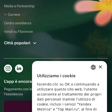
Media e Partnership
Carriere
Centro assistenza
Vendi su Flowwow
Città popolari
×
Utilizziamo i cookie
RUSSIAN
L'app è ancora più comoda!
Facendo clic su OK o continuando a
ENGLISH
utilizzare questo sito web, l'utente
Pagamento con bonus, autoconsegna, comoda chat con
UKRAINIAN
acconsente al trattamento dei propri
l'assistenza
dati personali tramite l'utilizzo di
PORTUGUESE
cookie, inclusi i servizi "Yandex
Scarica l'app
Metrica" e "Top Mail.ru", al fine di
SPANISH