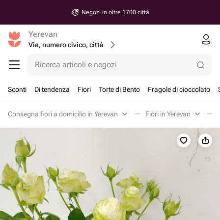
Negozi in oltre 1700 città
Yerevan
Via, numero civico, città
Ricerca articoli e negozi
Sconti
Di tendenza
Fiori
Torte di Bento
Fragole di cioccolato
Consegna fiori a domicilio in Yerevan
Fiori in Yerevan