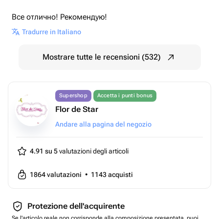
Все отлично! Рекомендую!
Tradurre in Italiano
Mostrare tutte le recensioni (532)
Supershop
Accetta i punti bonus
Flor de Star
Andare alla pagina del negozio
4.91 su 5
valutazioni degli articoli
1864
valutazioni
•
1143
acquisti
Protezione dell'acquirente
Se l'articolo reale non corrisponde alla composizione presentata, puoi