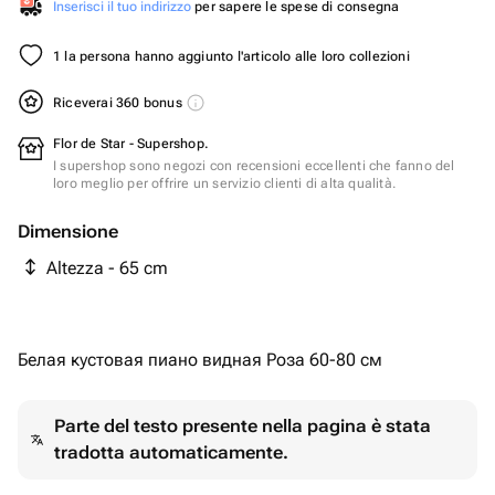
Inserisci il tuo indirizzo
per sapere le spese di consegna
1 la persona hanno aggiunto l'articolo alle loro collezioni
Riceverai 360 bonus
Flor de Star - Supershop.
I supershop sono negozi con recensioni eccellenti che fanno del
loro meglio per offrire un servizio clienti di alta qualità.
Dimensione
Altezza - 65 cm
Белая кустовая пиано видная Роза 60-80 см ￼
Parte del testo presente nella pagina è stata
tradotta automaticamente.