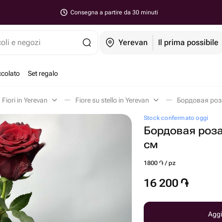
Consegna a partire da 30 minuti
coli e negozi
Yerevan
Il prima possibile
ccolato
Set regalo
Fiori in Yerevan
Fiore su stello in Yerevan
Бордовая роза
Stock confermato oggi
Бордовая роза
см
1800 ֏ / pz
16 200
֏
Aggi