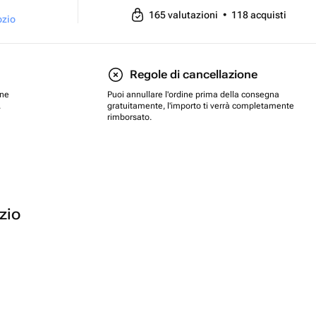
165
valutazioni
•
118
acquisti
ozio
Regole di cancellazione
one
Puoi annullare l'ordine prima della consegna
.
gratuitamente, l'importo ti verrà completamente
rimborsato.
ozio