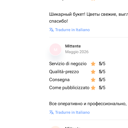
Шикарный букет! Цветы свежие, выг
спасибо!
Tradurre in Italiano
Mittente
M
Maggio 2026
Servizio di negozio
5
/5
Qualità-prezzo
5
/5
Consegna
5
/5
Come pubblicizzato
5
/5
Все оперативно и профессионально,
Tradurre in Italiano