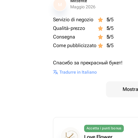
Mittente
M
Maggio 2026
Servizio di negozio
5
/5
Qualità-prezzo
5
/5
Consegna
5
/5
Come pubblicizzato
5
/5
Спасибо за прекрасный букет!
Tradurre in Italiano
Mostrar
Accetta i punti bonus
Love Flower