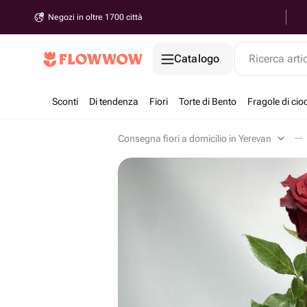
Negozi in oltre 1700 città
Catalogo
Ricerca arti
Sconti
Di tendenza
Fiori
Torte di Bento
Fragole di cio
Consegna fiori a domicilio in Yerevan