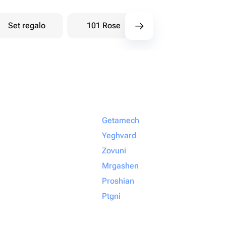
Set regalo
101 Rose
Bouquet di bacche
Getamech
Yeghvard
Zovuni
Mrgashen
Proshian
Ptgni