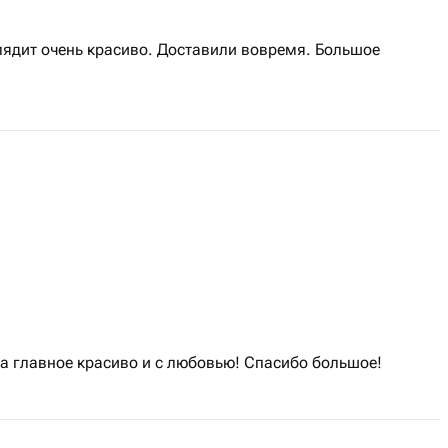
лядит очень красиво. Доставили вовремя. Большое
 а главное красиво и с любовью! Спасибо большое!