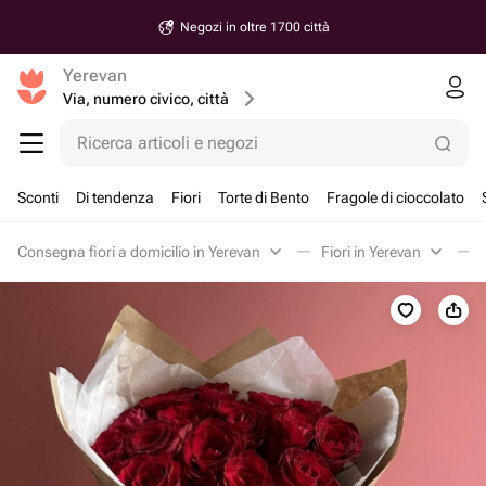
Negozi in oltre 1700 città
Yerevan
Via, numero civico, città
Ricerca articoli e negozi
Sconti
Di tendenza
Fiori
Torte di Bento
Fragole di cioccolato
Consegna fiori a domicilio in Yerevan
Fiori in Yerevan