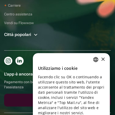
Carriere
Centro assistenza
Vendi su Flowwow
Città popolari
×
Utilizziamo i cookie
RUSSIAN
L'app è ancora più comoda!
Facendo clic su OK o continuando a
ENGLISH
utilizzare questo sito web, l'utente
Pagamento con bonus, autoconsegna, comoda chat con
UKRAINIAN
acconsente al trattamento dei propri
l'assistenza
dati personali tramite l'utilizzo di
PORTUGUESE
cookie, inclusi i servizi "Yandex
Scarica l'app
Metrica" e "Top Mail.ru", al fine di
SPANISH
analizzare l'utilizzo del sito web e
migliorare i nostri servizi.
HUNGARIAN