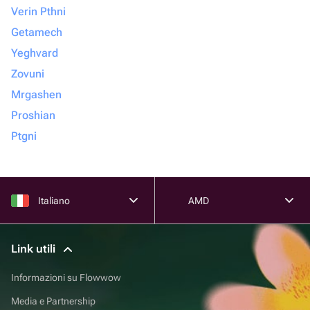
Verin Pthni
Getamech
Yeghvard
Zovuni
Mrgashen
Proshian
Ptgni
Italiano
AMD
Link utili
Informazioni su Flowwow
Media e Partnership