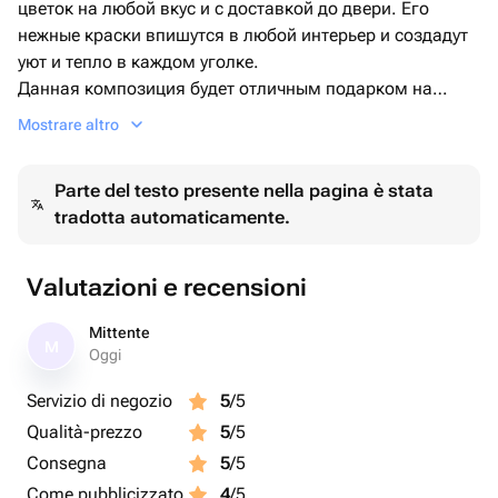
цветок на любой вкус и с доставкой до двери. Его
нежные краски впишутся в любой интерьер и создадут
уют и тепло в каждом уголке.
Данная композиция будет отличным подарком на
Новый год и Рождество, на день Рождения и юбилей, на
Mostrare altro
свадьбу и как комплимент коллеге, приятный знак
внимания любимой девушке, маме или подруге,
Parte del testo presente nella pagina è stata
бабушке или жене, так же может порадовать сестру или
tradotta automaticamente.
тещу, еще будет хорошим подарком папе, дедушке или
лучшему другу, можно так же подарить букет на
выписку из роддома или принести букет ребенку на
Valutazioni e recensioni
детский праздник, так же будет замечательным
подарком на Татьянин день.
Mittente
M
Oggi
Servizio di negozio
5
/5
Qualità-prezzo
5
/5
Consegna
5
/5
Come pubblicizzato
4
/5