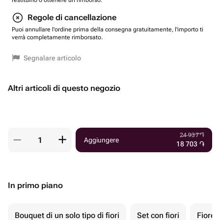
restituirlo o ottenere un rimborso.
Regole di cancellazione
Puoi annullare l'ordine prima della consegna gratuitamente, l'importo ti
verrà completamente rimborsato.
Segnalare articolo
Altri articoli di questo negozio
24 937
֏
Aggiungere
18 703
֏
In primo piano
Bouquet di un solo tipo di fiori
Set con fiori
Fiore 