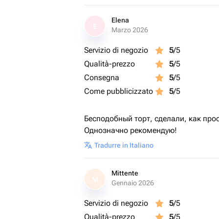
Elena
E
Marzo 2026
Servizio di negozio
5
/5
Qualità-prezzo
5
/5
Consegna
5
/5
Come pubblicizzato
5
/5
Бесподобный торт, сделали, как про
Однозначно рекомендую!
Tradurre in Italiano
Mittente
M
Gennaio 2026
Servizio di negozio
5
/5
Qualità-prezzo
5
/5