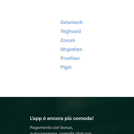
Getamech
Yeghvard
Zovuni
Mrgashen
Proshian
Ptgni
L'app è ancora più comoda!
Pagamento con bonus,
autoconsegna, comoda chat con