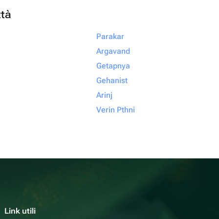
ttà
Parakar
Argavand
Getapnya
Gehanist
Arinj
Verin Pthni
Link utili