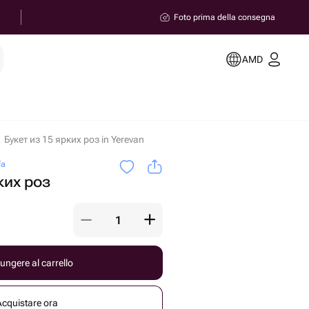
Foto prima della consegna
AMD
Букет из 15 ярких роз in Yerevan
fa
ких роз
ungere al carrello
Acquistare ora