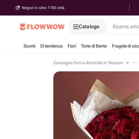
Negozi in oltre 1700 città
Catalogo
Ricerca arti
Sconti
Di tendenza
Fiori
Torte di Bento
Fragole di cio
Consegna fiori a domicilio in Yerevan