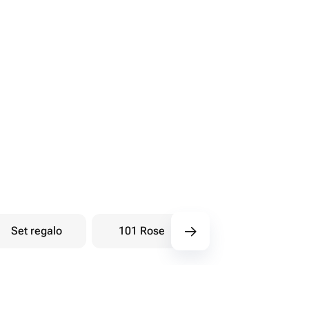
Set regalo
101 Rose
Bouquet di bacche