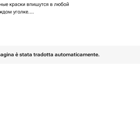
ежные краски впишутся в любой
аждом уголке.
подарком на Новый год и
ей, на свадьбу и как комплимент
юбимой девушке, маме или
ожет порадовать сестру или тещу,
дедушке или лучшему другу, можно
 pagina è stata tradotta automaticamente.
 роддома или принести букет
е будет замечательным подарком на