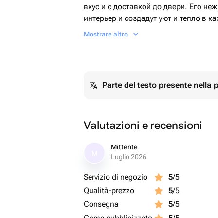
вкус и с доставкой до двери. Его н
интерьер и создадут уют и тепло в к
Данная композиция будет отличным 
Mostrare altro
Рождество, на день Рождения и юбил
коллеге, приятный знак внимания л
подруге, бабушке или жене, так же м
еще будет хорошим подарком папе, 
Parte del testo presente nella
так же подарить букет на выписку из
ребенку на детский праздник, так ж
Татьянин день.
Valutazioni e recensioni
Mittente
M
Luglio 2026
Servizio di negozio
5
/5
Qualità-prezzo
5
/5
Consegna
5
/5
Come pubblicizzato
5
/5