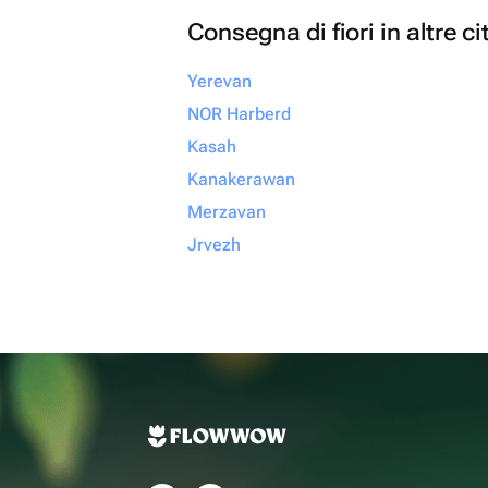
Consegna di fiori in altre ci
Yerevan
NOR Harberd
Kasah
Kanakerawan
Merzavan
Jrvezh