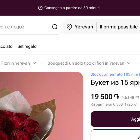
Consegna a partire da 30 minuti
coli e negozi
Yerevan
Il prima possibile
ccolato
Set regalo
Fiori in Yerevan
Bouquet di un solo tipo di fiori in Yerevan
Stock confermato 105 min 
Букет из 15 яр
19 500
֏
26 000
֏
Risparmierai
6 500
֏
(
25
%
)
Aggi