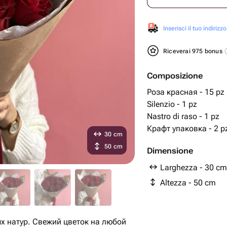
Inserisci il tuo indirizzo
Riceverai 975 bonus
Composizione
Роза красная - 15 pz
Silenzio - 1 pz
Nastro di raso - 1 pz
Крафт упаковка - 2 p
30 cm
50 cm
Dimensione
Larghezza - 30 cm
Altezza - 50 cm
х натур. Свежий цветок на любой