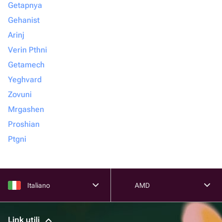
Getapnya
Gehanist
Arinj
Verin Pthni
Getamech
Yeghvard
Zovuni
Mrgashen
Proshian
Ptgni
Italiano
AMD
Link utili