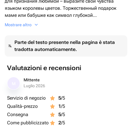
для признания любимой – выразите свои чувства
языком королевы цветов. Торжественный подарок
маме или бабушке как символ глубокой
привязанности. Добавит благородства свадебному
Mostrare altro
торжеству и станет эффектным акцентом на юбилее или
дне рождения.
Parte del testo presente nella pagina è stata
tradotta automaticamente.
Букет, в котором гармонично сочетаются страсть и
элегантность!
Valutazioni e recensioni
Mittente
M
Luglio 2026
Servizio di negozio
5
/5
Qualità-prezzo
1
/5
Consegna
5
/5
Come pubblicizzato
2
/5