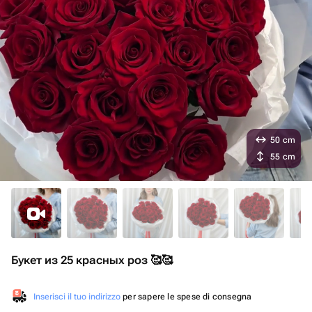
50 cm
55 cm
Букет из 25 красных роз 🥰🥰
Inserisci il tuo indirizzo
per sapere le spese di consegna