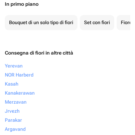
In primo piano
Bouquet di un solo tipo di fiori
Set con fiori
Fiore 
Consegna di fiori in altre città
Yerevan
NOR Harberd
Kasah
Kanakerawan
Merzavan
Jrvezh
Parakar
Argavand