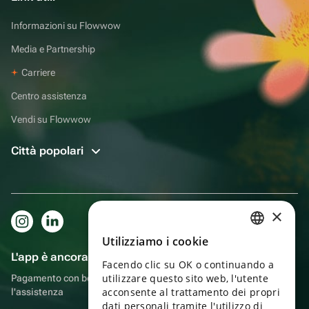
Informazioni su Flowwow
Media e Partnership
Carriere
Centro assistenza
Vendi su Flowwow
Città popolari
×
Utilizziamo i cookie
RUSSIAN
L'app è ancora più comoda!
Facendo clic su OK o continuando a
ENGLISH
utilizzare questo sito web, l'utente
Pagamento con bonus, autoconsegna, comoda chat con
UKRAINIAN
acconsente al trattamento dei propri
l'assistenza
dati personali tramite l'utilizzo di