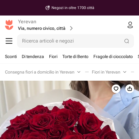
Negozi in oltre 1700 città
Yerevan
Via, numero civico, città
Ricerca articoli e negozi
Sconti
Di tendenza
Fiori
Torte di Bento
Fragole di cioccolato
Consegna fiori a domicilio in Yerevan
Fiori in Yerevan