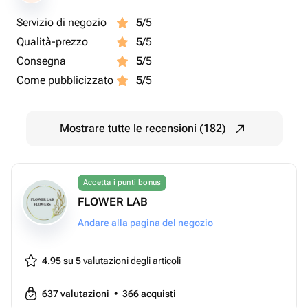
Servizio di negozio
5
/5
Qualità-prezzo
5
/5
Consegna
5
/5
Come pubblicizzato
5
/5
Mostrare tutte le recensioni (182)
Accetta i punti bonus
FLOWER LAB
Andare alla pagina del negozio
4.95 su 5
valutazioni degli articoli
637
valutazioni
•
366
acquisti