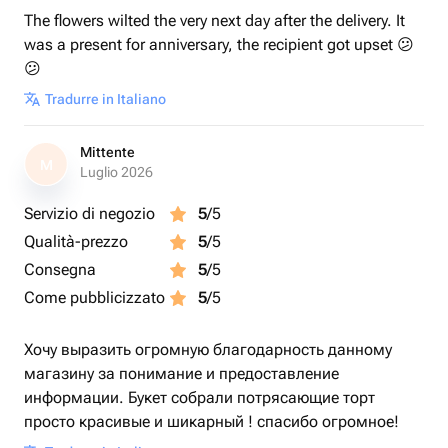
The flowers wilted the very next day after the delivery. It
was a present for anniversary, the recipient got upset 😕
😕
Tradurre in Italiano
Mittente
M
Luglio 2026
Servizio di negozio
5
/5
Qualità-prezzo
5
/5
Consegna
5
/5
Come pubblicizzato
5
/5
Хочу выразить огромную благодарность данному
магазину за понимание и предоставление
информации. Букет собрали потрясающие торт
просто красивые и шикарный ! спасибо огромное!