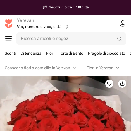
Negozi in oltre 1700 città
Yerevan
Via, numero civico, città
Ricerca articoli e negozi
Sconti
Di tendenza
Fiori
Torte di Bento
Fragole di cioccolato
Consegna fiori a domicilio in Yerevan
Fiori in Yerevan