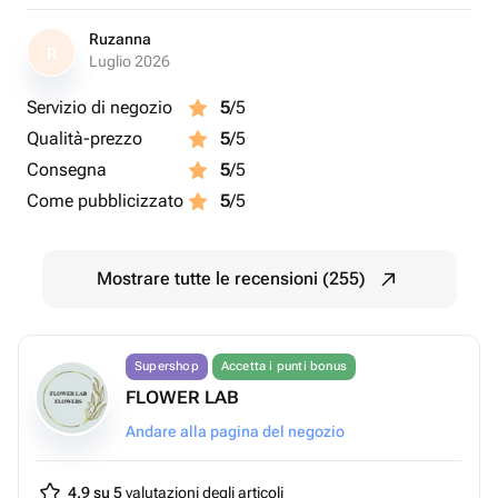
Ruzanna
R
Luglio 2026
Servizio di negozio
5
/5
Qualità-prezzo
5
/5
Consegna
5
/5
Come pubblicizzato
5
/5
Mostrare tutte le recensioni (255)
Supershop
Accetta i punti bonus
FLOWER LAB
Andare alla pagina del negozio
4.9 su 5
valutazioni degli articoli