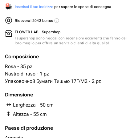
Inserisci il tuo indirizzo
per sapere le spese di consegna
Riceverai 2043 bonus
FLOWER LAB - Supershop.
I supershop sono negozi con recensioni eccellenti che fanno del
loro meglio per offrire un servizio clienti di alta qualità.
Composizione
Rosa - 35 pz
Nastro di raso - 1 pz
Упаковочной Бумаги Тишью 17Г/М2 - 2 pz
Dimensione
Larghezza - 50 cm
Altezza - 55 cm
Paese di produzione
Armenia