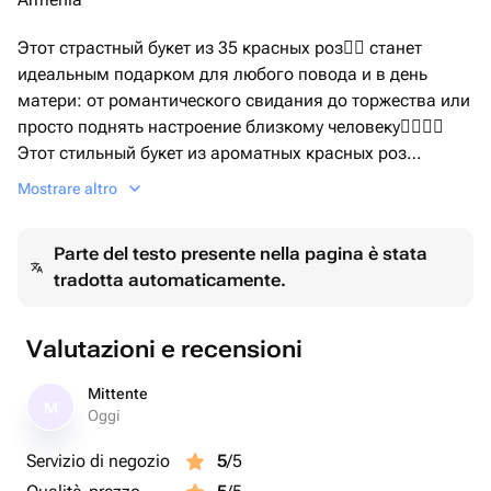
Этот страстный букет из 35 красных роз❤️‍🔥 станет
идеальным подарком для любого повода и в день
матери: от романтического свидания до торжества или
просто поднять настроение близкому человеку👩‍❤️‍💋‍👨
Этот стильный букет из ароматных красных роз
способен подарить радость и улыбку, он сможет
Mostrare altro
выразить глубину искренних чувств
Parte del testo presente nella pagina è stata
tradotta automaticamente.
Valutazioni e recensioni
Mittente
M
Oggi
Servizio di negozio
5
/5