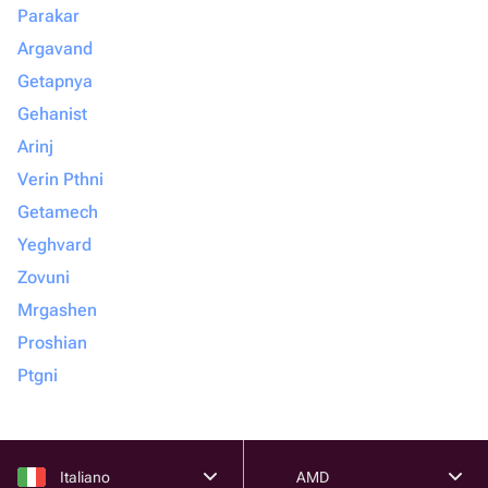
Parakar
Argavand
Getapnya
Gehanist
Arinj
Verin Pthni
Getamech
Yeghvard
Zovuni
Mrgashen
Proshian
Ptgni
Italiano
AMD