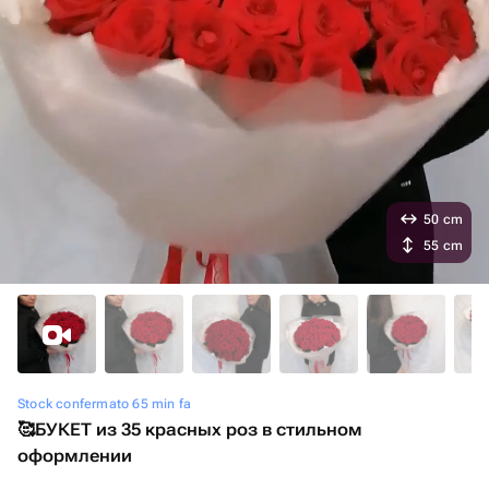
50 cm
55 cm
Stock confermato 65 min fa
🥰БУКЕТ из 35 красных роз в стильном
оформлении