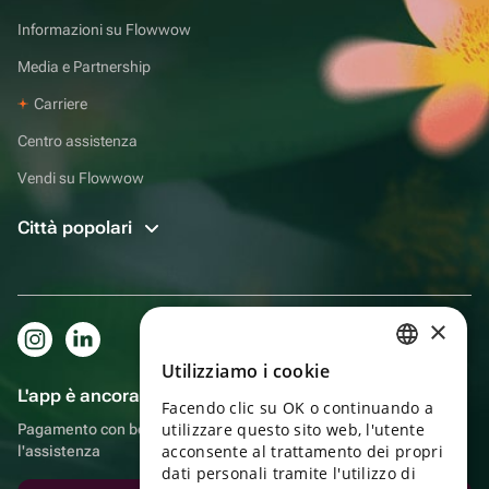
Informazioni su Flowwow
Media e Partnership
Carriere
Centro assistenza
Vendi su Flowwow
Città popolari
×
Utilizziamo i cookie
RUSSIAN
L'app è ancora più comoda!
Facendo clic su OK o continuando a
ENGLISH
utilizzare questo sito web, l'utente
Pagamento con bonus, autoconsegna, comoda chat con
UKRAINIAN
acconsente al trattamento dei propri
l'assistenza
dati personali tramite l'utilizzo di
PORTUGUESE