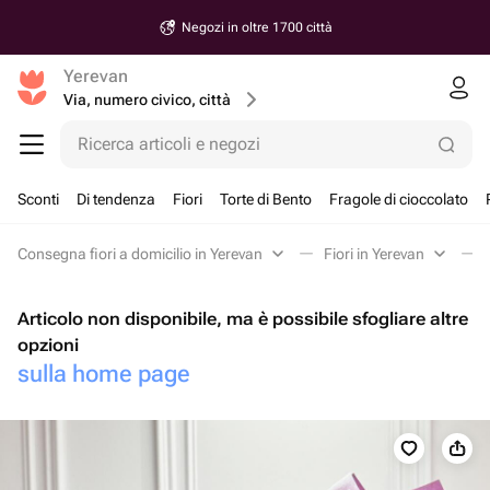
Negozi in oltre 1700 città
Yerevan
Via, numero civico, città
Ricerca articoli e negozi
Sconti
Di tendenza
Fiori
Torte di Bento
Fragole di cioccolato
Consegna fiori a domicilio in Yerevan
Fiori in Yerevan
Articolo non disponibile, ma è possibile sfogliare altre
opzioni
sulla home page