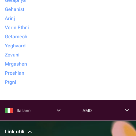
Getapnya
Gehanist
Arinj
Verin Pthni
Getamech
Yeghvard
Zovuni
Mrgashen
Proshian
Ptgni
Italiano
AMD
Link utili