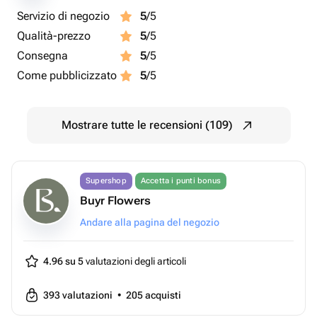
Servizio di negozio
5
/5
Qualità-prezzo
5
/5
Consegna
5
/5
Come pubblicizzato
5
/5
Mostrare tutte le recensioni (109)
Supershop
Accetta i punti bonus
Buyr Flowers
Andare alla pagina del negozio
4.96 su 5
valutazioni degli articoli
393
valutazioni
•
205
acquisti