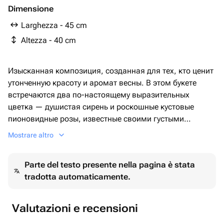
Dimensione
Larghezza - 45 cm
Altezza - 40 cm
Изысканная композиция, созданная для тех, кто ценит
утонченную красоту и аромат весны. В этом букете
встречаются два по-настоящему выразительных
цветка — душистая сирень и роскошные кустовые
пионовидные розы, известные своими густыми
лепестками и глубоким малиновым оттенком💖 Букет
Mostrare altro
наполнен объёмом, фактурой и ароматом — он
смотрится благородно и легко, словно цветочное
Parte del testo presente nella pagina è stata
облако. Сирень придаёт естественную свежесть, а
tradotta automaticamente.
кустовые розы создают акцент на элегантности и вкусе.
Обязательно добавляем к заказу: - Бесплатную
открытку с вашим текстом - Аквабокс По запросу
Valutazioni e recensioni
добавляем к заказу: - Подкормку для цветов и