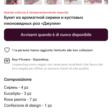
Questo articolo è temporaneamente esaurito
Букет из ароматной сирени и кустовых
пионовидных роз «Джулия»
Avvisami quando è di nuovo disponibile
1 la persona hanno aggiunto l'articolo alle loro collezioni
Buyr Flowers - Supershop.
I supershop sono negozi con recensioni eccellenti che fanno del
loro meglio per offrire un servizio clienti di alta qualità.
Composizione
Сирень - 4 pz
Eucalipto - 3 pz
Rosa peonia - 7 pz
Confezione di design - 1 pz