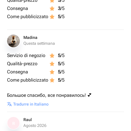
Qualità-prezzo
5
/5
Consegna
3
/5
Come pubblicizzato
5
/5
Madina
Questa settimana
Servizio di negozio
5
/5
Qualità-prezzo
5
/5
Consegna
5
/5
Come pubblicizzato
5
/5
Большое спасибо, все понравилось! 💕
Tradurre in Italiano
Raul
R
Agosto 2026