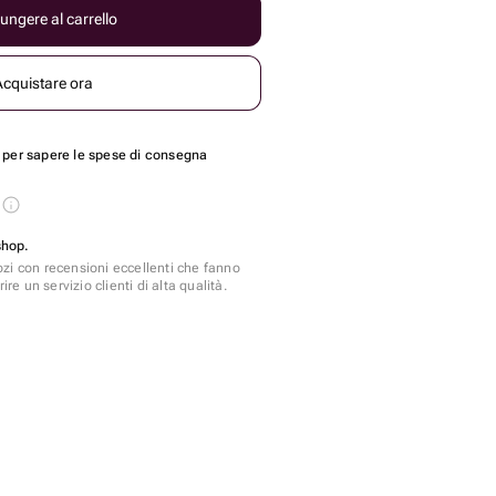
ungere al carrello
Acquistare ora
per sapere le spese di consegna
s
shop.
zi con recensioni eccellenti che fanno
ire un servizio clienti di alta qualità.