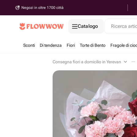
Negozi in oltre 1700 città
Catalogo
Ricerca arti
Sconti
Di tendenza
Fiori
Torte di Bento
Fragole di cio
Consegna fiori a domicilio in Yerevan