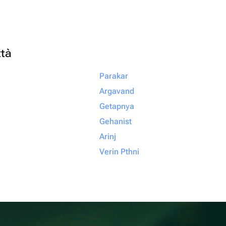
ttà
Parakar
Argavand
Getapnya
Gehanist
Arinj
Verin Pthni