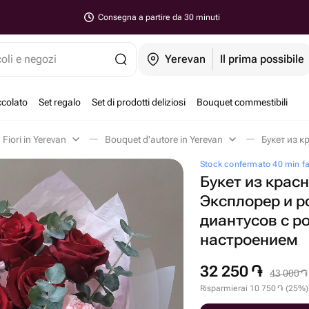
Consegna a partire da 30 minuti
coli e negozi
Yerevan
Il prima possibile
ccolato
Set regalo
Set di prodotti deliziosi
Bouquet commestibili
Fiori in Yerevan
Bouquet d'autore in Yerevan
Stock confermato 40 min f
Букет из крас
Эксплорер и 
диантусов с 
настроением
32 250
֏
43 000
֏
Risparmierai
10 750
֏
(
25
%
)