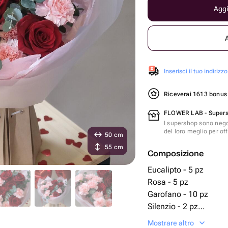
Aggi
Inserisci il tuo indirizzo
Riceverai 1613 bonu
FLOWER LAB - Super
I supershop sono nego
del loro meglio per offr
50 cm
55 cm
Composizione
Eucalipto - 5 pz
Rosa - 5 pz
Garofano - 10 pz
Silenzio - 2 pz
Nastro di raso - 1 pz
Mostrare altro