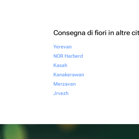
Consegna di fiori in altre ci
Yerevan
NOR Harberd
Kasah
Kanakerawan
Merzavan
Jrvezh