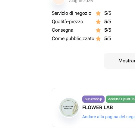
Giugno 2026
Servizio di negozio
5
/5
Qualità-prezzo
5
/5
Consegna
5
/5
Come pubblicizzato
5
/5
Mostrar
Supershop
Accetta i punti 
FLOWER LAB
Andare alla pagina del neg