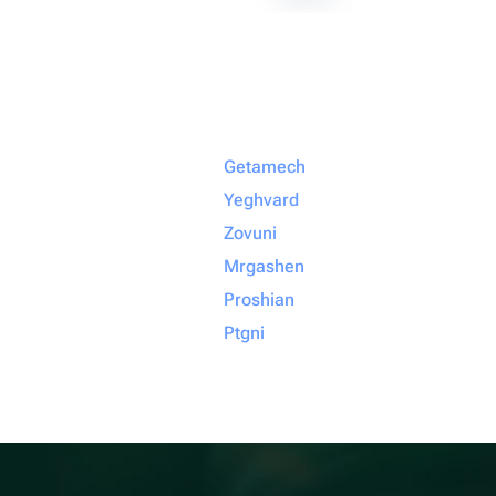
Getamech
Yeghvard
Zovuni
Mrgashen
Proshian
Ptgni