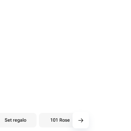
Set regalo
101 Rose
Bouquet di bacche