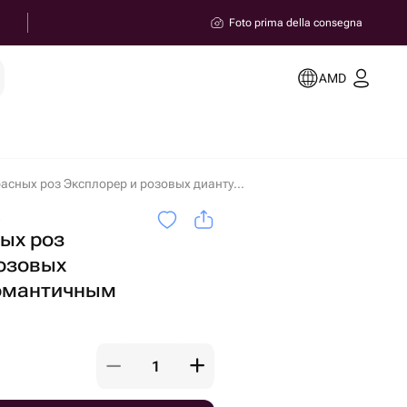
Foto prima della consegna
AMD
Букет из красных роз Эксплорер и розовых диантусов с романтичным настроением in Yerevan
a
ных роз
розовых
романтичным