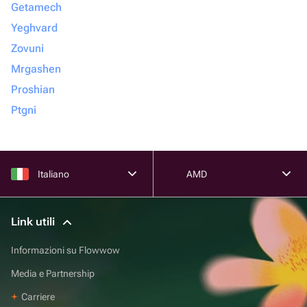
Getamech
Yeghvard
Zovuni
Mrgashen
Proshian
Ptgni
Italiano
AMD
Link utili
Informazioni su Flowwow
Media e Partnership
Carriere