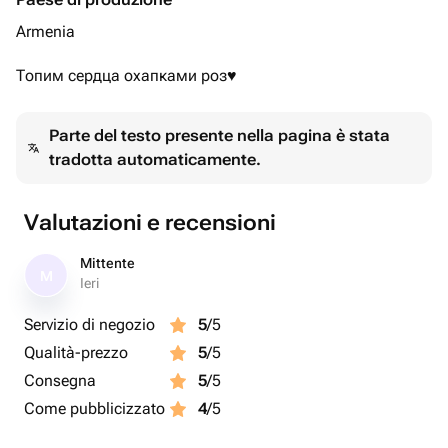
Armenia
Топим сердца охапками роз♥️
Parte del testo presente nella pagina è stata
tradotta automaticamente.
Valutazioni e recensioni
Mittente
M
Ieri
Servizio di negozio
5
/5
Qualità-prezzo
5
/5
Consegna
5
/5
Come pubblicizzato
4
/5