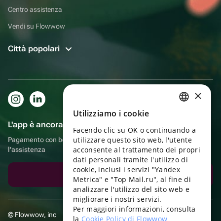
Centro assistenza
Vendi su Flowwow
Città popolari
×
Utilizziamo i cookie
RUSSIAN
L'app è ancora più comoda!
Facendo clic su OK o continuando a
ENGLISH
utilizzare questo sito web, l'utente
Pagamento con bonus, autoconsegna, comoda chat con
UKRAINIAN
acconsente al trattamento dei propri
l'assistenza
dati personali tramite l'utilizzo di
PORTUGUESE
cookie, inclusi i servizi "Yandex
Scarica l'app
Metrica" e "Top Mail.ru", al fine di
SPANISH
analizzare l'utilizzo del sito web e
migliorare i nostri servizi.
HUNGARIAN
Per maggiori informazioni, consulta
© Flowwow, inc
ITALIAN
la
Cookie Policy di Flowwow