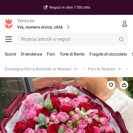
Negozi in oltre 1700 città
Yerevan
Via, numero civico, città
Ricerca articoli e negozi
Sconti
Di tendenza
Fiori
Torte di Bento
Fragole di cioccolato
Consegna fiori a domicilio in Yerevan
Fiori in Yerevan