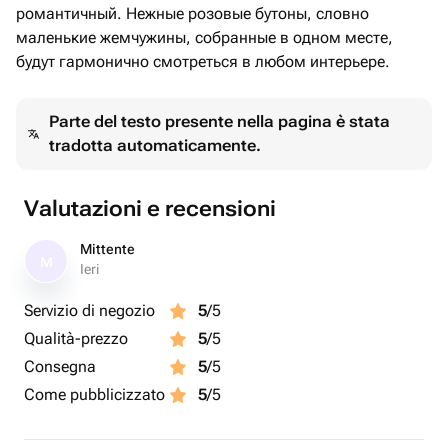
романтичный. Нежные розовые бутоны, словно
маленькие жемчужины, собранные в одном месте,
будут гармонично смотреться в любом интерьере.
Parte del testo presente nella pagina è stata
tradotta automaticamente.
Valutazioni e recensioni
Mittente
M
Ieri
Servizio di negozio
5
/5
Qualità-prezzo
5
/5
Consegna
5
/5
Come pubblicizzato
5
/5