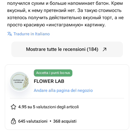
получился сухим и больше напоминает батон. Крем
вкусный, к нему претензий нет. За такую стоимость
хотелось получить действительно вкусный торт, а не
просто красивую «инстаграмную» картинку.
Tradurre in Italiano
Mostrare tutte le recensioni (184)
Accetta i punti bonus
FLOWER LAB
Andare alla pagina del negozio
4.95 su 5
valutazioni degli articoli
645
valutazioni
•
368
acquisti