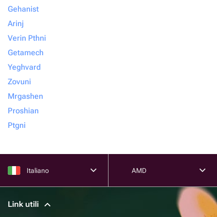
Gehanist
Arinj
Verin Pthni
Getamech
Yeghvard
Zovuni
Mrgashen
Proshian
Ptgni
Italiano
AMD
Link utili