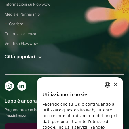
Informazioni su Flowwow
Media e Partnership
Carriere
Centro assistenza
Vendi su Flowwow
Città popolari
×
Utilizziamo i cookie
RUSSIAN
L'app è ancora più comoda!
Facendo clic su OK o continuando a
ENGLISH
utilizzare questo sito web, l'utente
Pagamento con bonus, autoconsegna, comoda chat con
UKRAINIAN
acconsente al trattamento dei propri
l'assistenza
dati personali tramite l'utilizzo di
PORTUGUESE
cookie, inclusi i servizi "Yandex