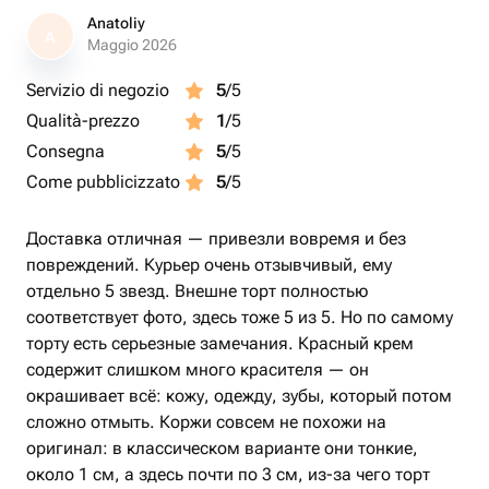
Anatoliy
A
Maggio 2026
Servizio di negozio
5
/5
Qualità-prezzo
1
/5
Consegna
5
/5
Come pubblicizzato
5
/5
Доставка отличная — привезли вовремя и без
повреждений. Курьер очень отзывчивый, ему
отдельно 5 звезд. Внешне торт полностью
соответствует фото, здесь тоже 5 из 5. Но по самому
торту есть серьезные замечания. Красный крем
содержит слишком много красителя — он
окрашивает всё: кожу, одежду, зубы, который потом
сложно отмыть. Коржи совсем не похожи на
оригинал: в классическом варианте они тонкие,
около 1 см, а здесь почти по 3 см, из-за чего торт