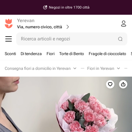
Negozi in oltre 1700 città
Yerevan
Via, numero civico, città
Ricerca articoli e negozi
Sconti
Di tendenza
Fiori
Torte di Bento
Fragole di cioccolato
Consegna fiori a domicilio in Yerevan
Fiori in Yerevan