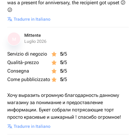
was a present for anniversary, the recipient got upset 😕
😕
Tradurre in Italiano
Mittente
M
Luglio 2026
Servizio di negozio
5
/5
Qualità-prezzo
5
/5
Consegna
5
/5
Come pubblicizzato
5
/5
Хочу выразить огромную благодарность данному
магазину за понимание и предоставление
информации. Букет собрали потрясающие торт
просто красивые и шикарный ! спасибо огромное!
Tradurre in Italiano