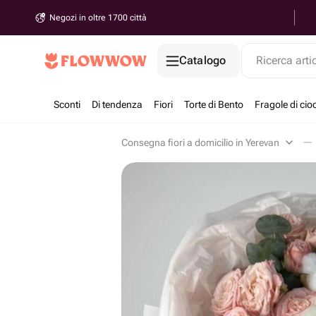
Negozi in oltre 1700 città
Catalogo
Ricerca arti
Sconti
Di tendenza
Fiori
Torte di Bento
Fragole di cio
Consegna fiori a domicilio in Yerevan