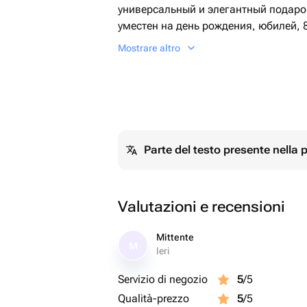
универсальный и элегантный подарок
уместен на день рождения, юбилей, 
Новый год, Рождество, выпускной, 
Mostrare altro
учителя, новоселье, годовщину, а т
близкого человека и выразить свои 
Parte del testo presente nella
Valutazioni e recensioni
Mittente
M
Ieri
Servizio di negozio
5
/5
Qualità-prezzo
5
/5