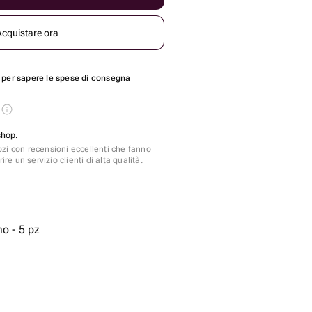
Acquistare ora
per sapere le spese di consegna
s
shop.
zi con recensioni eccellenti che fanno
ire un servizio clienti di alta qualità.
o - 5 pz
 3 pz