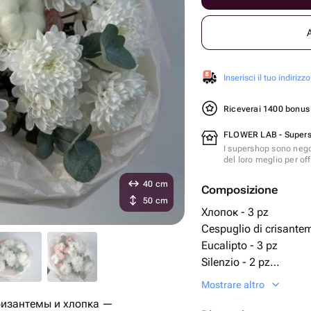
Inserisci il tuo indirizzo
Riceverai 1400 bonu
FLOWER LAB - Super
I supershop sono nego
del loro meglio per offr
40 cm
Composizione
50 cm
Хлопок - 3 pz
Cespuglio di crisantem
Eucalipto - 3 pz
Silenzio - 2 pz
Nastro di raso - 1 pz
Mostrare altro
Confezione di design -
хризантемы и хлопка —