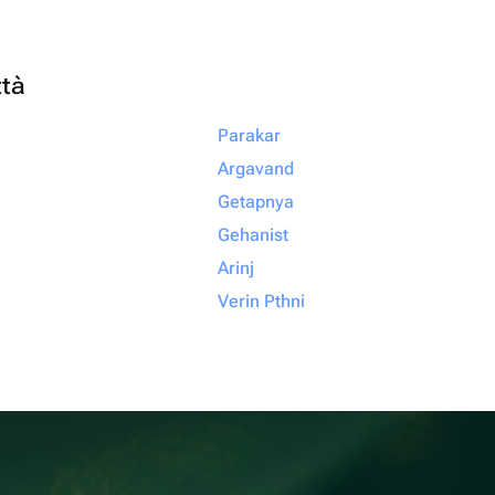
ttà
Parakar
Argavand
Getapnya
Gehanist
Arinj
Verin Pthni