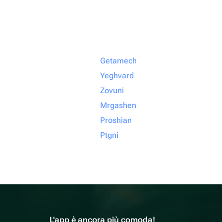
Getamech
Yeghvard
Zovuni
Mrgashen
Proshian
Ptgni
L'app è ancora più comoda!