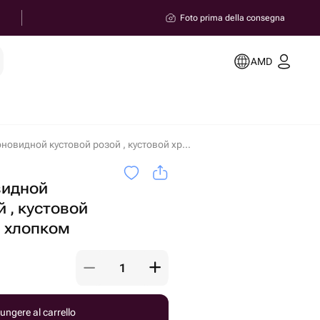
Foto prima della consegna
AMD
Букет с пионовидной кустовой розой , кустовой хризантемой и хлопком in Yerevan
видной
 , кустовой
и хлопком
ungere al carrello