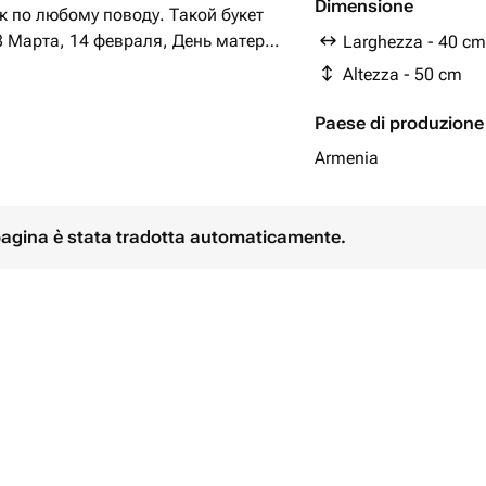
Бомбастик - 3 pz
Dimensione
 по любому поводу. Такой букет
8 Марта, 14 февраля, День матери,
Larghezza - 40 cm
профессиональные праздники, День
Altezza - 50 cm
акже просто чтобы порадовать
чувства в любой день.
Paese di produzione
Armenia
 pagina è stata tradotta automaticamente.