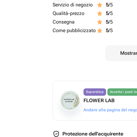
Servizio di negozio
5
/5
Qualità-prezzo
5
/5
Consegna
5
/5
Come pubblicizzato
5
/5
Mostrar
Supershop
Accetta i punti 
FLOWER LAB
Andare alla pagina del neg
Protezione dell'acquirente