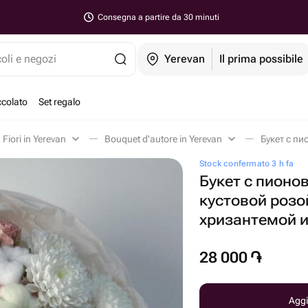
Consegna a partire da 30 minuti
coli e negozi
Yerevan
Il prima possibile
ccolato
Set regalo
Fiori in Yerevan
Bouquet d'autore in Yerevan
Stock confermato 3 h fa
Букет с пионо
кустовой розой
хризантемой 
28 000
֏
Aggi