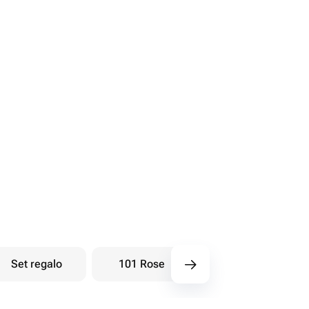
Set regalo
101 Rose
Bouquet di bacche