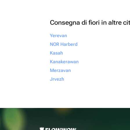
Consegna di fiori in altre ci
Yerevan
NOR Harberd
Kasah
Kanakerawan
Merzavan
Jrvezh