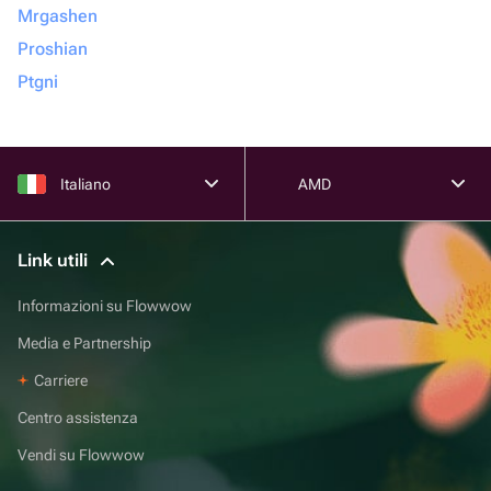
Mrgashen
Proshian
Ptgni
Italiano
AMD
Link utili
Informazioni su Flowwow
Media e Partnership
Carriere
Centro assistenza
Vendi su Flowwow