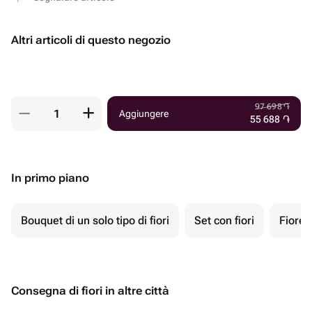
Altri articoli di questo negozio
97 698
֏
Aggiungere
55 688
֏
In primo piano
Bouquet di un solo tipo di fiori
Set con fiori
Fiore 
Consegna di fiori in altre città