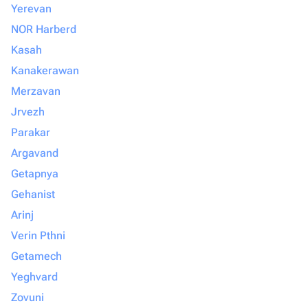
Yerevan
NOR Harberd
Kasah
Kanakerawan
Merzavan
Jrvezh
Parakar
Argavand
Getapnya
Gehanist
Arinj
Verin Pthni
Getamech
Yeghvard
Zovuni