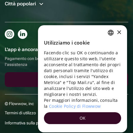
Città popolari
×
Utilizziamo i cookie
RUSSIAN
L'app è ancora più comoda!
Facendo clic su OK o continuando a
ENGLISH
utilizzare questo sito web, l'utente
Pagamento con bonus, autoconsegna, comoda chat con
UKRAINIAN
acconsente al trattamento dei propri
l'assistenza
dati personali tramite l'utilizzo di
PORTUGUESE
cookie, inclusi i servizi "Yandex
Scarica l'app
Metrica" e "Top Mail.ru", al fine di
SPANISH
analizzare l'utilizzo del sito web e
migliorare i nostri servizi.
HUNGARIAN
Per maggiori informazioni, consulta
© Flowwow, inc
ITALIAN
la
Cookie Policy di Flowwow
Termini di utilizzo
FRENCH
OK
Informativa sulla privacy
TURKISH