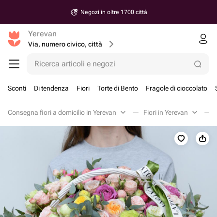
Negozi in oltre 1700 città
Yerevan
Via, numero civico, città
Ricerca articoli e negozi
Sconti
Di tendenza
Fiori
Torte di Bento
Fragole di cioccolato
Consegna fiori a domicilio in Yerevan
Fiori in Yerevan