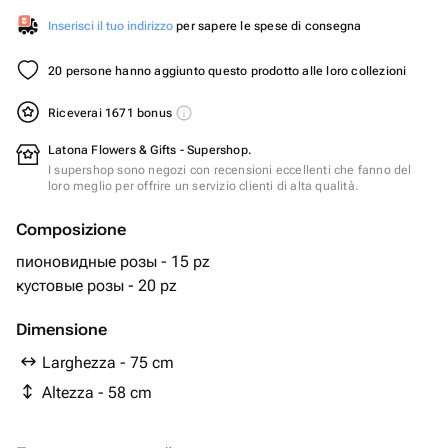
Inserisci il tuo indirizzo
per sapere le spese di consegna
20 persone hanno aggiunto questo prodotto alle loro collezioni
Riceverai 1671 bonus
Latona Flowers & Gifts - Supershop.
I supershop sono negozi con recensioni eccellenti che fanno del
loro meglio per offrire un servizio clienti di alta qualità.
Composizione
пионовидные розы - 15 pz
кустовые розы - 20 pz
Dimensione
Larghezza - 75 cm
Altezza - 58 cm