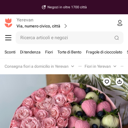
Negozi in oltre 1700 città
Yerevan
Via, numero civico, città
Ricerca articoli e negozi
Sconti
Di tendenza
Fiori
Torte di Bento
Fragole di cioccolato
Consegna fiori a domicilio in Yerevan
Fiori in Yerevan