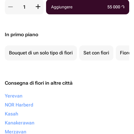
Aggiungere
55 000
֏
In primo piano
Bouquet di un solo tipo di fiori
Set con fiori
Fiore 
Consegna di fiori in altre città
Yerevan
NOR Harberd
Kasah
Kanakerawan
Merzavan