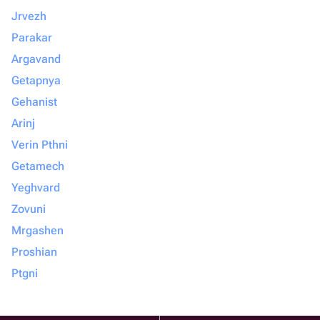
Jrvezh
Parakar
Argavand
Getapnya
Gehanist
Arinj
Verin Pthni
Getamech
Yeghvard
Zovuni
Mrgashen
Proshian
Ptgni