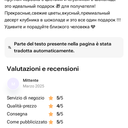
это идеальный подарок 🎁 для получателя!
Прекрасные,свежие цветы,вкусный,премиальный
десерт клубника в шоколаде и это все один подарок !!!
Удивите и порадуйте близкого человека 🩶
Parte del testo presente nella pagina è stata
tradotta automaticamente.
Valutazioni e recensioni
Mittente
M
Marzo 2025
Servizio di negozio
5
/5
Qualità-prezzo
4
/5
Consegna
5
/5
Come pubblicizzato
5
/5