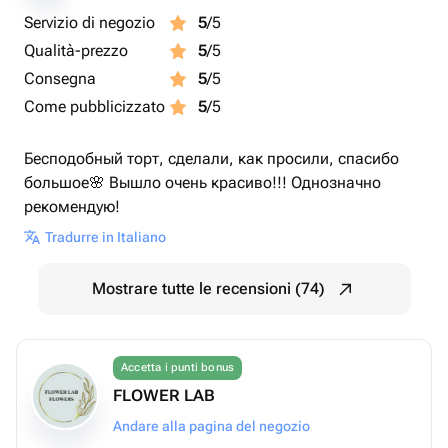
Servizio di negozio
5
/5
Qualità-prezzo
5
/5
Consegna
5
/5
Come pubblicizzato
5
/5
Бесподобный торт, сделали, как просили, спасибо
большое🌸 Вышло очень красиво!!! Однозначно
рекомендую!
Tradurre in Italiano
Mostrare tutte le recensioni (74)
Accetta i punti bonus
FLOWER LAB
Andare alla pagina del negozio