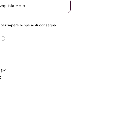
Acquistare ora
per sapere le spese di consegna
s
 pz
z
 - 11 pz