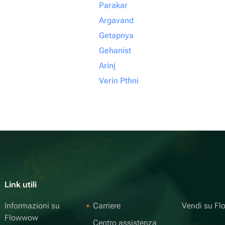
Parakar
Argavand
Getapnya
Gehanist
Arinj
Verin Pthni
Link utili
Informazioni su
Carriere
Vendi su F
Flowwow
Centro assistenza