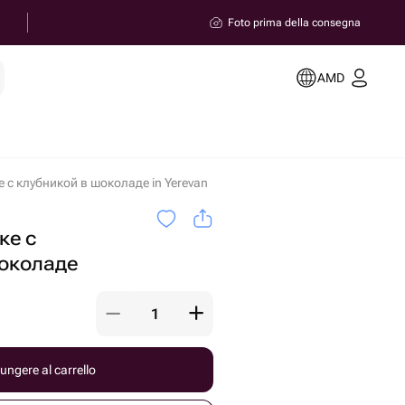
Foto prima della consegna
AMD
 с клубникой в шоколаде in Yerevan
ке с
околаде️
ungere al carrello