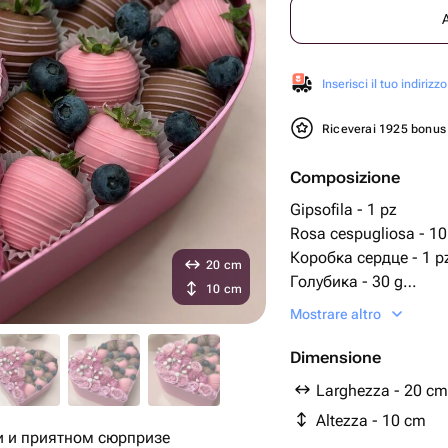
Inserisci il tuo indirizzo
Riceverai 1925 bonu
Composizione
Gipsofila - 1 pz
Rosa cespugliosa - 10
Коробка сердце - 1 p
20 cm
Голубика - 30 g
10 cm
Клубника в шоколаде
Mostrare altro
Dimensione
Larghezza - 20 cm
Altezza - 10 cm
и и приятном сюрпризе