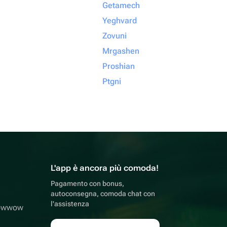
Getamech
Yeghvard
Zovuni
Mrgashen
Proshian
Ptgni
L'app è ancora più comoda!
Pagamento con bonus,
autoconsegna, comoda chat con
l'assistenza
lowwow