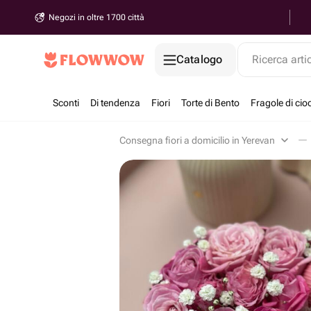
Negozi in oltre 1700 città
Catalogo
Ricerca arti
Sconti
Di tendenza
Fiori
Torte di Bento
Fragole di cio
Consegna fiori a domicilio in Yerevan