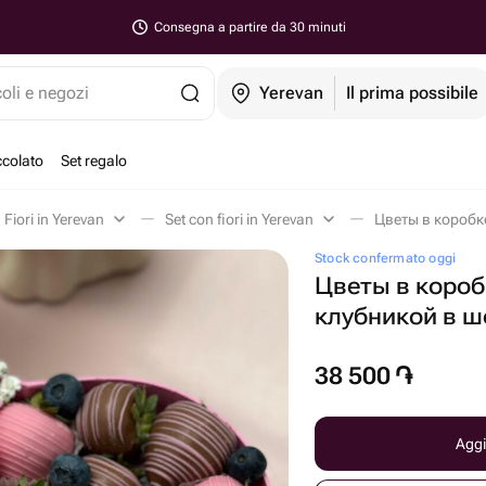
Consegna a partire da 30 minuti
coli e negozi
Yerevan
Il prima possibile
ccolato
Set regalo
Fiori in Yerevan
Set con fiori in Yerevan
Цветы в коробке
Stock confermato oggi
Цветы в короб
клубникой в ш
38 500
֏
Aggi