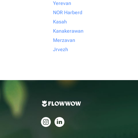
Yerevan
NOR Harberd
Kasah
Kanakerawan
Merzavan
Jrvezh