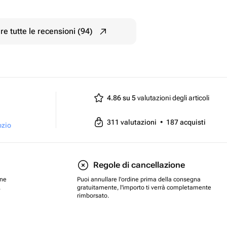
e tutte le recensioni (94)
4.86 su 5
valutazioni degli articoli
311
valutazioni
•
187
acquisti
ozio
Regole di cancellazione
one
Puoi annullare l'ordine prima della consegna
.
gratuitamente, l'importo ti verrà completamente
rimborsato.