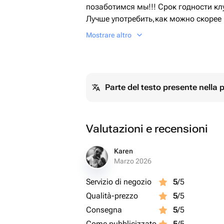
позаботимся мы!!! Срок годности кл
Лучше употребить,как можно скорее
клубнику и качественный шоколад! 
Mostrare altro
❤️
Parte del testo presente nella
Valutazioni e recensioni
Karen
Marzo 2026
Servizio di negozio
5
/5
Qualità-prezzo
5
/5
Consegna
5
/5
Come pubblicizzato
5
/5