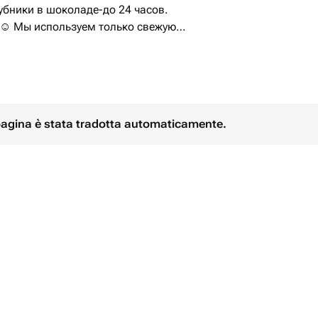
убники в шоколаде-до 24 часов.
 ☺️ Мы используем только свежую
Учитываем все пожелания клиентов
 pagina è stata tradotta automaticamente.