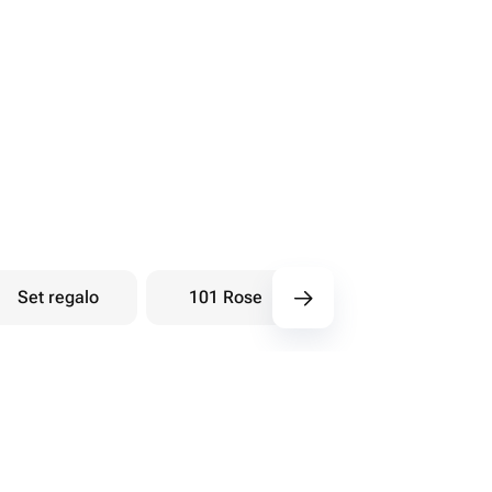
Set regalo
101 Rose
Bouquet di bacche