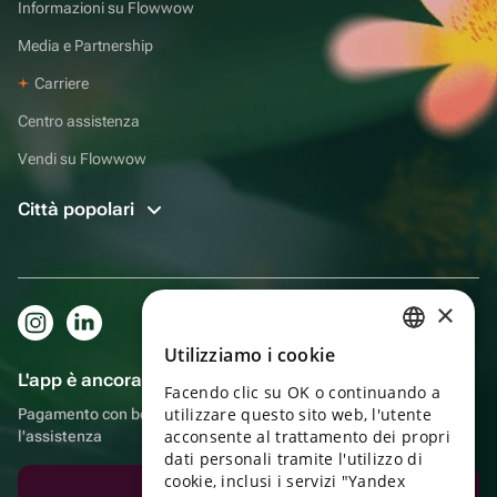
Informazioni su Flowwow
Media e Partnership
Carriere
Centro assistenza
Vendi su Flowwow
Città popolari
×
Utilizziamo i cookie
RUSSIAN
L'app è ancora più comoda!
Facendo clic su OK o continuando a
ENGLISH
utilizzare questo sito web, l'utente
Pagamento con bonus, autoconsegna, comoda chat con
UKRAINIAN
acconsente al trattamento dei propri
l'assistenza
dati personali tramite l'utilizzo di
PORTUGUESE
cookie, inclusi i servizi "Yandex
Scarica l'app