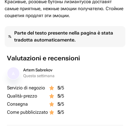
Красивые, розовые бутоны лизиантусов доставят
самые приятные, нежные эмоции получателю. Стойкие
соцветия продлят эти эмоции.
Parte del testo presente nella pagina è stata
tradotta automaticamente.
Valutazioni e recensioni
Artem Sabrekov
A
Questa settimana
Servizio di negozio
5
/5
Qualità-prezzo
5
/5
Consegna
5
/5
Come pubblicizzato
5
/5