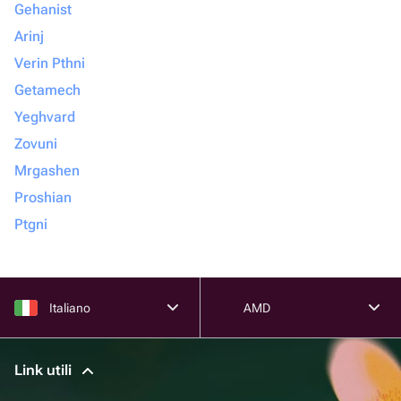
Gehanist
Arinj
Verin Pthni
Getamech
Yeghvard
Zovuni
Mrgashen
Proshian
Ptgni
Italiano
AMD
Link utili