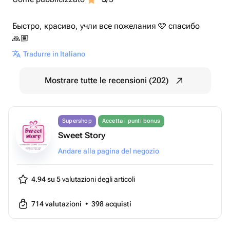
Быстро, красиво, учли все пожелания 🩷 спасибо
🙏🏽
Tradurre in Italiano
Mostrare tutte le recensioni (202)
Supershop
Accetta i punti bonus
Sweet Story
Andare alla pagina del negozio
4.94 su 5
valutazioni degli articoli
714
valutazioni
•
398
acquisti