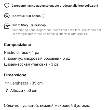
2 persone hanno aggiunto questo prodotto alle loro collezioni
Riceverai 600 bonus
Sweet Story - Supershop.
I supershop sono negozi con recensioni eccellenti che fanno del
loro meglio per offrire un servizio clienti di alta qualità.
Composizione
Nastro di raso - 1 pz
Лизиантус махровый розовый - 5 pz
Дизайнерская упаковка - 3 pz
Dimensione
Larghezza - 35 cm
Altezza - 50 cm
Облачко пушистой, нежной махровой Эустомы.