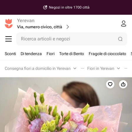
Negozi in oltre 1700 città
Yerevan
Via, numero civico, città
Ricerca articoli e negozi
Sconti
Di tendenza
Fiori
Torte di Bento
Fragole di cioccolato
Consegna fiori a domicilio in Yerevan
Fiori in Yerevan