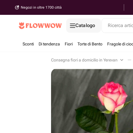
Negozi in oltre 1700 città
Catalogo
Ricerca arti
Sconti
Di tendenza
Fiori
Torte di Bento
Fragole di cio
Consegna fiori a domicilio in Yerevan