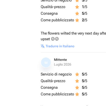
Servizio di negozio
5
/5
Qualità-prezzo
1
/5
Consegna
5
/5
Come pubblicizzato
2
/5
The flowers wilted the very next day afte
upset 😕😕
Tradurre in Italiano
Mittente
M
Luglio 2026
Servizio di negozio
5
/5
Qualità-prezzo
5
/5
Consegna
5
/5
Come pubblicizzato
5
/5