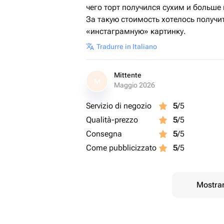
чего торт получился сухим и больше
За такую стоимость хотелось получит
«инстаграмную» картинку.
Tradurre in Italiano
Mittente
M
Maggio 2026
Servizio di negozio
5
/5
Qualità-prezzo
5
/5
Consegna
5
/5
Come pubblicizzato
5
/5
Mostrar