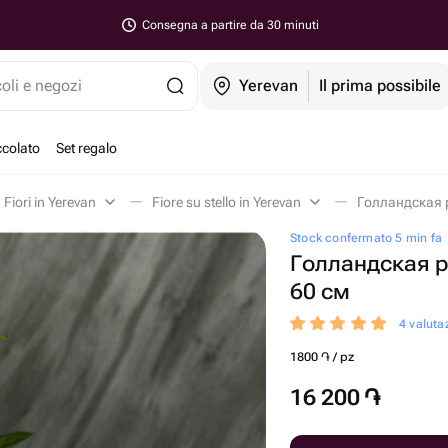
Consegna a partire da 30 minuti
coli e negozi
Yerevan
Il prima possibile
ccolato
Set regalo
Fiori in Yerevan
Fiore su stello in Yerevan
Голландская р
Stock confermato 5 min fa
Голландская 
60 см
4 valutaz
1800 ֏ / pz
16 200
֏