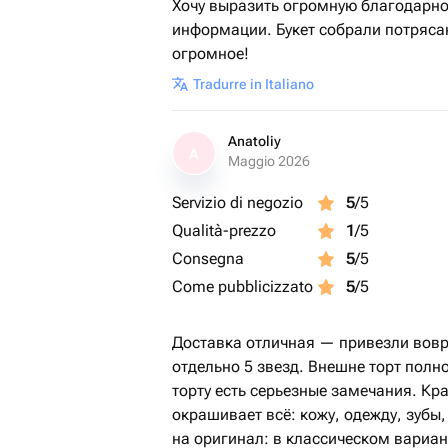
Хочу выразить огромную благодарно
информации. Букет собрали потряса
огромное!
Tradurre in Italiano
Anatoliy
A
Maggio 2026
Servizio di negozio
5
/5
Qualità-prezzo
1
/5
Consegna
5
/5
Come pubblicizzato
5
/5
Доставка отличная — привезли вовр
отдельно 5 звезд. Внешне торт полно
торту есть серьезные замечания. К
окрашивает всё: кожу, одежду, зубы
на оригинал: в классическом вариант