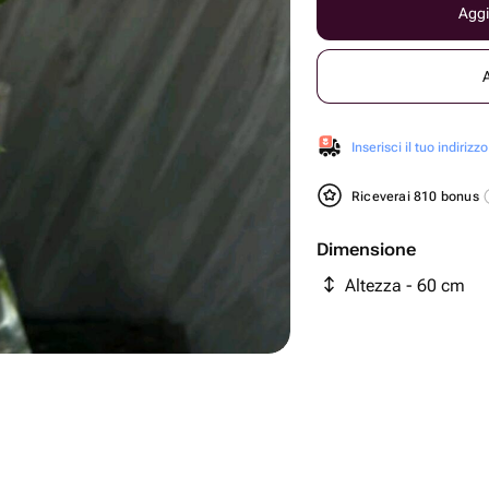
Aggi
Inserisci il tuo indirizzo
Riceverai 810 bonus
Dimensione
Altezza - 60 cm