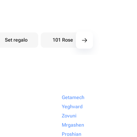
Set regalo
101 Rose
Bouquet di bacche
Getamech
Yeghvard
Zovuni
Mrgashen
Proshian