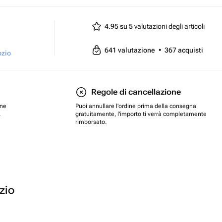
4.95 su 5
valutazioni degli articoli
641
valutazione
•
367
acquisti
ozio
Regole di cancellazione
one
Puoi annullare l'ordine prima della consegna
.
gratuitamente, l'importo ti verrà completamente
rimborsato.
ozio