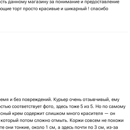
сть данному магазину за понимание и предоставление
ющие торт просто красивые и шикарный ! спасибо
емя и без повреждений. Курьер очень отзывчивый, ему
стью соответствует фото, здесь тоже 5 из 5. Но по самому
расный крем содержит слишком много красителя — он
, который потом сложно отмыть. Коржи совсем не похожи
е они тонкие, около 1 см, а здесь почти по 3 см, из-за