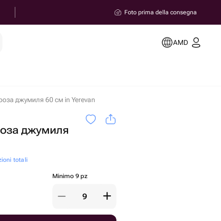
Foto prima della consegna
AMD
оза джумиля 60 см in Yerevan
роза джумиля
ioni totali
Minimo 9 pz