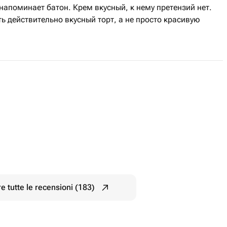
 напоминает батон. Крем вкусный, к нему претензий нет.
ь действительно вкусный торт, а не просто красивую
e tutte le recensioni (183)