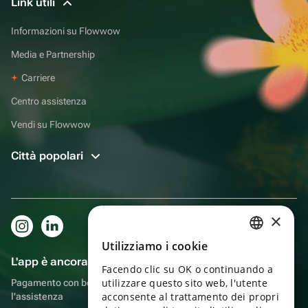
Link utili
Informazioni su Flowwow
Media e Partnership
Carriere
Centro assistenza
Vendi su Flowwow
Città popolari
×
Utilizziamo i cookie
RUSSIAN
L'app è ancora più comoda!
Facendo clic su OK o continuando a
ENGLISH
utilizzare questo sito web, l'utente
Pagamento con bonus, autoconsegna, comoda chat con
UKRAINIAN
acconsente al trattamento dei propri
l'assistenza