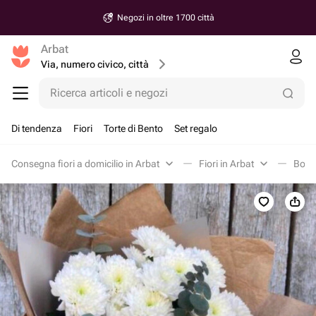
Negozi in oltre 1700 città
Arbat
Via, numero civico, città
Ricerca articoli e negozi
Di tendenza
Fiori
Torte di Bento
Set regalo
Consegna fiori a domicilio in Arbat
Fiori in Arbat
Bouqu