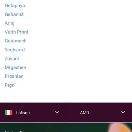
Getapnya
Gehanist
Arinj
Verin Pthni
Getamech
Yeghvard
Zovuni
Mrgashen
Proshian
Ptgni
Italiano
AMD