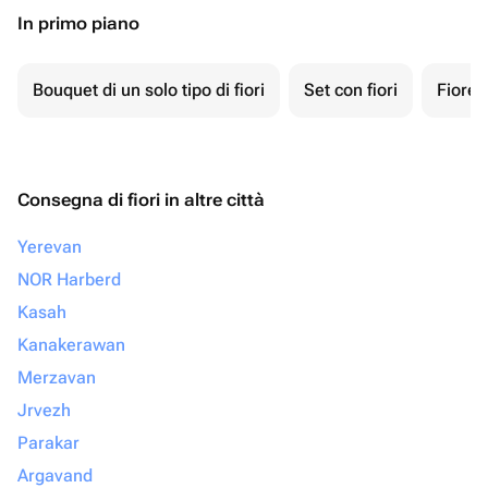
In primo piano
Bouquet di un solo tipo di fiori
Set con fiori
Fiore 
Consegna di fiori in altre città
Yerevan
NOR Harberd
Kasah
Kanakerawan
Merzavan
Jrvezh
Parakar
Argavand