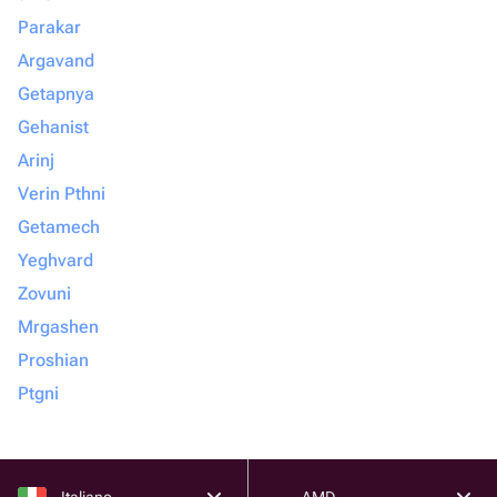
Parakar
Argavand
Getapnya
Gehanist
Arinj
Verin Pthni
Getamech
Yeghvard
Zovuni
Mrgashen
Proshian
Ptgni
Italiano
AMD