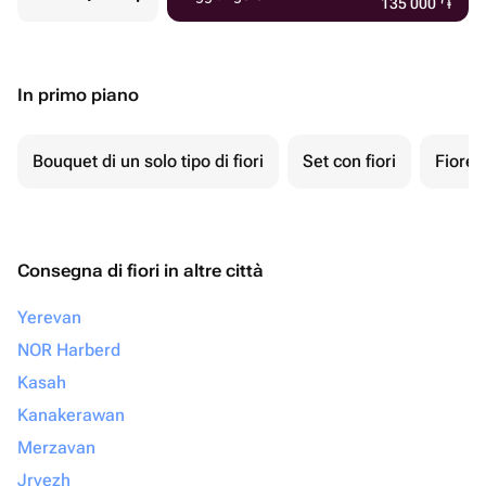
135 000
֏
In primo piano
Bouquet di un solo tipo di fiori
Set con fiori
Fiore 
Consegna di fiori in altre città
Yerevan
NOR Harberd
Kasah
Kanakerawan
Merzavan
Jrvezh