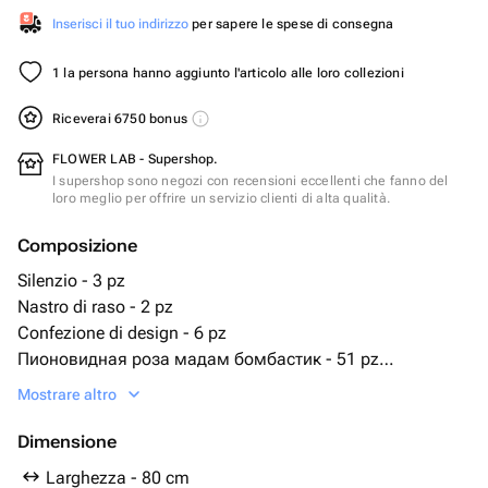
Inserisci il tuo indirizzo
per sapere le spese di consegna
1 la persona hanno aggiunto l'articolo alle loro collezioni
Riceverai 6750 bonus
FLOWER LAB - Supershop.
I supershop sono negozi con recensioni eccellenti che fanno del
loro meglio per offrire un servizio clienti di alta qualità.
Composizione
Silenzio - 3 pz
Nastro di raso - 2 pz
Confezione di design - 6 pz
Пионовидная роза мадам бомбастик - 51 pz
шары латексные - 20 pz
Mostrare altro
шары фольгированные сердца - 7 pz
Dimensione
Larghezza - 80 cm