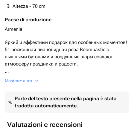
Altezza - 70 cm
Paese di produzione
Armenia
Яркий и эффектный подарок для особенных моментов!
51 роскошная пиановидная роза Boombastic с
пышными бутонами и воздушные шары создают
атмосферу праздника и радости.
Идеально для Дня святого Валентина (14 февраля),
Mostrare altro
Дня рождения, 8 Марта, годовщины или просто, чтобы
порадовать близкого человека!
Parte del testo presente nella pagina è stata
tradotta automaticamente.
🎁 Подарите незабываемые эмоции и яркие
впечатления!
Valutazioni e recensioni