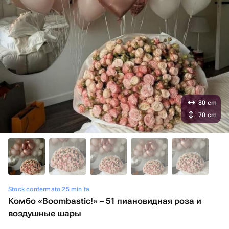
80 cm
70 cm
Stock confermato 25 min fa
Комбо «Boombastic!» – 51 пиановидная роза и
воздушные шары