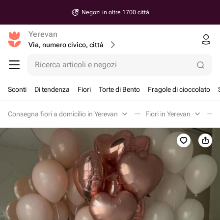
Negozi in oltre 1700 città
Yerevan
Via, numero civico, città
Ricerca articoli e negozi
Sconti
Di tendenza
Fiori
Torte di Bento
Fragole di cioccolato
Consegna fiori a domicilio in Yerevan
Fiori in Yerevan