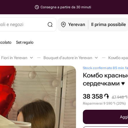
Consegna a partire da 30 minuti
coli e negozi
Yerevan
Il prima possibile
ccolato
Set regalo
Fiori in Yerevan
Bouquet d'autore in Yerevan
Комбо кра
Stock confermato 85 min f
Комбо красны
сердечками ♥️
38 358
֏
47 948
֏
Risparmierai
9 590
֏
(
20
%
)
Aggi