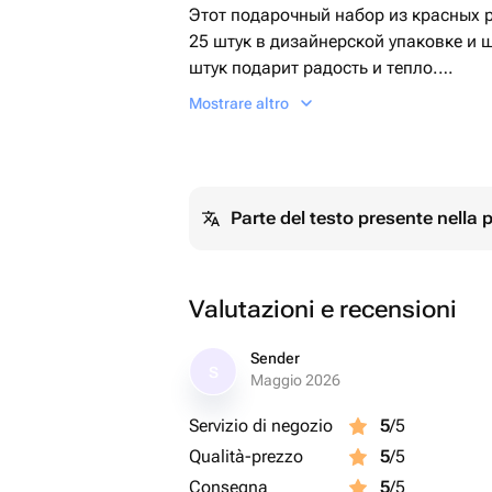
Этот подарочный набор из красных 
25 штук в дизайнерской упаковке и
штук подарит радость и тепло.
Особенности: - Упаковка: стильная 
Mostrare altro
оттенки - Состояние: Стойкие цветы
-Шары надуты гелием, размер каждо
набора в карточке товара указаны п
в готовом изделии - Собирают с люб
Parte del testo presente nella
настроение Повод: Новый год, День
Марта, подарки на 14 февраля, день
коллеге, без повода, для хорошего 
системе: под каждый заказ цветы з
Valutazioni e recensioni
индивидуально. ! Просим обращать 
карточке товара. Перед передачей к
Sender
S
Maggio 2026
соответствие размерам в карточке 
можно приобрести:
Servizio di negozio
5
/5
мягкие игрушки;
Qualità-prezzo
5
/5
Consegna
5
/5