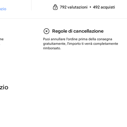
792
valutazioni
•
492
acquisti
ozio
Regole di cancellazione
one
Puoi annullare l'ordine prima della consegna
.
gratuitamente, l'importo ti verrà completamente
rimborsato.
ozio