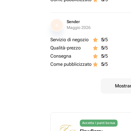
Sender
S
Maggio 2026
Servizio di negozio
5
/5
Qualità-prezzo
5
/5
Consegna
5
/5
Come pubblicizzato
5
/5
Mostrar
Accetta i punti bonus