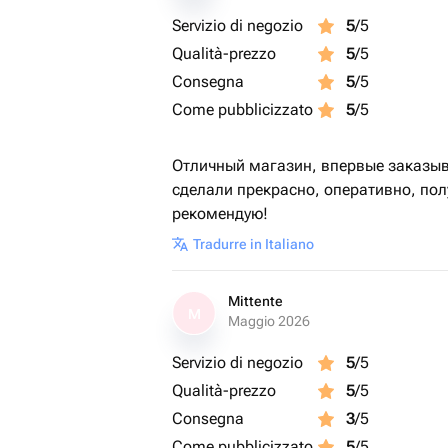
Servizio di negozio
5
/5
Qualità-prezzo
5
/5
Consegna
5
/5
Come pubblicizzato
5
/5
Отличный магазин, впервые заказыва
сделали прекрасно, оперативно, полу
рекомендую!
Tradurre in Italiano
Mittente
M
Maggio 2026
Servizio di negozio
5
/5
Qualità-prezzo
5
/5
Consegna
3
/5
Come pubblicizzato
5
/5