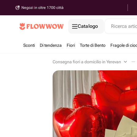
Negozi in oltre 1700 città
Catalogo
Ricerca arti
Sconti
Di tendenza
Fiori
Torte di Bento
Fragole di cio
Consegna fiori a domicilio in Yerevan