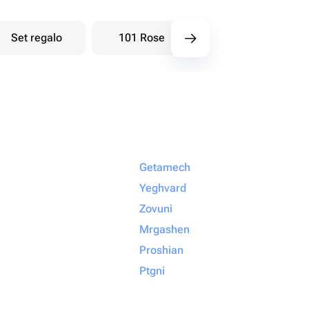
Set regalo
101 Rose
Bouquet di bacche
Getamech
Yeghvard
Zovuni
Mrgashen
Proshian
Ptgni