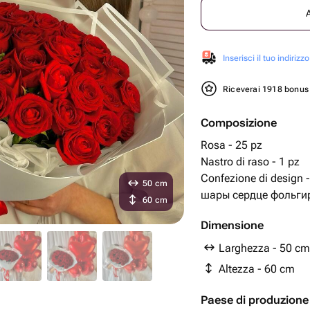
Inserisci il tuo indirizzo
Riceverai 1918 bonu
Composizione
Rosa - 25 pz
Nastro di raso - 1 pz
Confezione di design -
50 cm
шары сердце фольгир
60 cm
Dimensione
Larghezza - 50 cm
Altezza - 60 cm
Paese di produzione