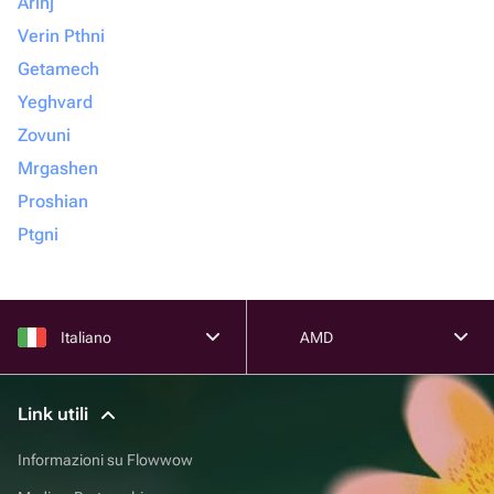
Arinj
Verin Pthni
Getamech
Yeghvard
Zovuni
Mrgashen
Proshian
Ptgni
Italiano
AMD
Link utili
Informazioni su Flowwow