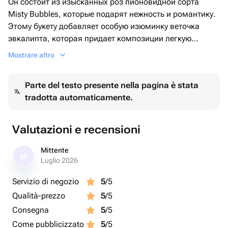
Он состоит из изысканных роз пионовидной сорта
Misty Bubbles, которые подарят нежность и романтику.
Этому букету добавляет особую изюминку веточка
эвкалипта, которая придает композиции легкую
свежесть и ароматные нотки. А чтобы подарок был еще
Mostrare altro
более элегантным, он упакован в стильную шляпную
коробку и украшен тишью.
Parte del testo presente nella pagina è stata
Этот букет станет прекрасным подарком для
tradotta automaticamente.
особенных событий или для того, чтобы просто
порадовать любимого человека.
К композиции в подарок будет прикреплена
Valutazioni e recensioni
фирменная открытка с вашим текстом.
Mittente
M
Luglio 2026
Servizio di negozio
5
/5
Qualità-prezzo
5
/5
Consegna
5
/5
Come pubblicizzato
5
/5