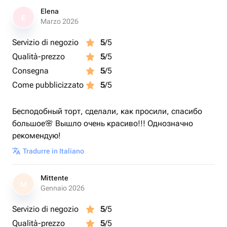
Elena
E
Marzo 2026
Servizio di negozio
5
/5
Qualità-prezzo
5
/5
Consegna
5
/5
Come pubblicizzato
5
/5
Бесподобный торт, сделали, как просили, спасибо
большое🌸 Вышло очень красиво!!! Однозначно
рекомендую!
Tradurre in Italiano
Mittente
M
Gennaio 2026
Servizio di negozio
5
/5
Qualità-prezzo
5
/5