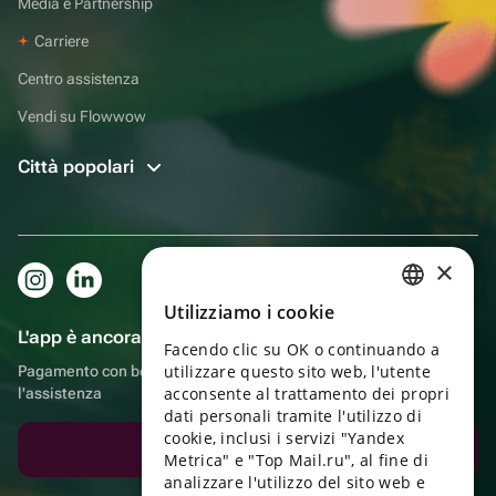
Media e Partnership
Carriere
Centro assistenza
Vendi su Flowwow
Città popolari
×
Utilizziamo i cookie
RUSSIAN
L'app è ancora più comoda!
Facendo clic su OK o continuando a
ENGLISH
utilizzare questo sito web, l'utente
Pagamento con bonus, autoconsegna, comoda chat con
UKRAINIAN
acconsente al trattamento dei propri
l'assistenza
dati personali tramite l'utilizzo di
PORTUGUESE
cookie, inclusi i servizi "Yandex
Scarica l'app
Metrica" e "Top Mail.ru", al fine di
SPANISH
analizzare l'utilizzo del sito web e