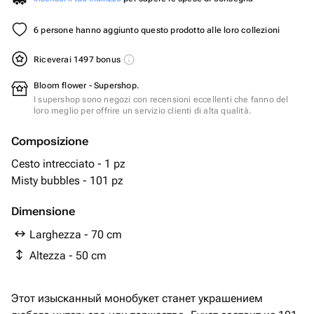
6 persone hanno aggiunto questo prodotto alle loro collezioni
Riceverai 1497 bonus
Bloom flower - Supershop.
I supershop sono negozi con recensioni eccellenti che fanno del
loro meglio per offrire un servizio clienti di alta qualità.
Composizione
Cesto intrecciato - 1 pz
Misty bubbles - 101 pz
Dimensione
Larghezza - 70 cm
Altezza - 50 cm
Этот изысканный монобукет станет украшением