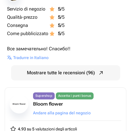
Servizio di negozio
5
/5
Qualità-prezzo
5
/5
Consegna
5
/5
Come pubblicizzato
5
/5
Все замечательно! Спасибо!!
Tradurre in Italiano
Mostrare tutte le recensioni (96)
Supershop
Accetta i punti bonus
Bloom flower
Bloom flower
Andare alla pagina del negozio
4.93 su 5
valutazioni degli articoli