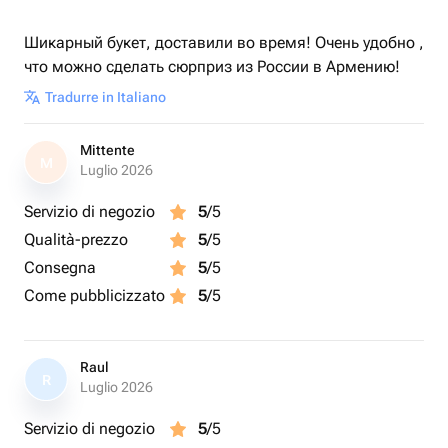
Шикарный букет, доставили во время! Очень удобно ,
что можно сделать сюрприз из России в Армению!
Tradurre in Italiano
Mittente
M
Luglio 2026
Servizio di negozio
5
/5
Qualità-prezzo
5
/5
Consegna
5
/5
Come pubblicizzato
5
/5
Raul
R
Luglio 2026
Servizio di negozio
5
/5