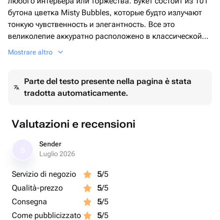
любого интерьера или торжества. Букет состоит из 101
бутона цветка Misty Bubbles, которые будто излучают
тонкую чувственность и элегантность. Все это
великолепие аккуратно расположено в классической
плетеной корзине, придающей букету особую теплоту и
Mostrare altro
уют. Этот выбор подчеркнет ваш изысканный вкус и
неповторимый стиль.
Parte del testo presente nella pagina è stata
tradotta automaticamente.
Valutazioni e recensioni
Sender
S
Luglio 2026
Servizio di negozio
5
/5
Qualità-prezzo
5
/5
Consegna
5
/5
Come pubblicizzato
5
/5