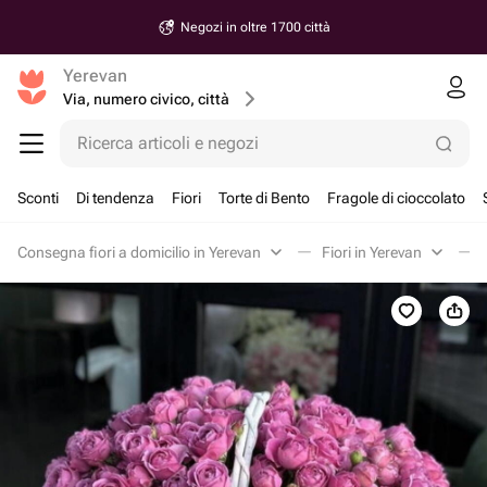
Negozi in oltre 1700 città
Yerevan
Via, numero civico, città
Ricerca articoli e negozi
Sconti
Di tendenza
Fiori
Torte di Bento
Fragole di cioccolato
Consegna fiori a domicilio in Yerevan
Fiori in Yerevan