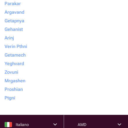
Parakar
Argavand
Getapnya
Gehanist
Arinj
Verin Pthni
Getamech
Yeghvard
Zovuni
Mrgashen
Proshian
Ptgni
Italiano
AMD