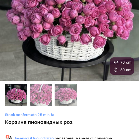
70 cm
50 cm
Stock confermato 25 min fa
Корзина пионовидных роз
Inserisci il tuo indirizzo
per sapere le spese di consegna