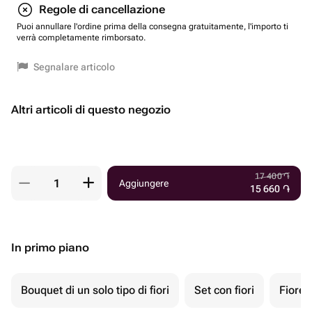
Regole di cancellazione
Puoi annullare l'ordine prima della consegna gratuitamente, l'importo ti
verrà completamente rimborsato.
Segnalare articolo
Altri articoli di questo negozio
17 400
֏
Aggiungere
15 660
֏
In primo piano
Bouquet di un solo tipo di fiori
Set con fiori
Fiore 