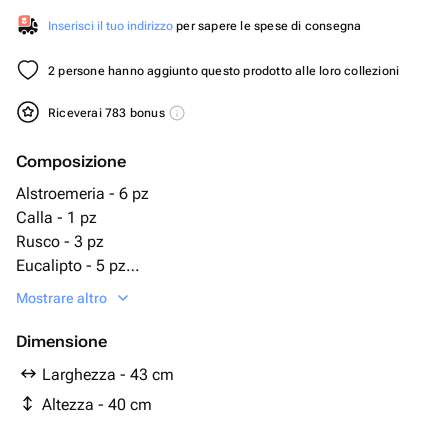
Inserisci il tuo indirizzo
per sapere le spese di consegna
2 persone hanno aggiunto questo prodotto alle loro collezioni
Riceverai 783 bonus
Composizione
Alstroemeria - 6 pz
Calla - 1 pz
Rusco - 3 pz
Eucalipto - 5 pz
Rosa - 5 pz
Mostrare altro
Gerbera - 3 pz
Самшит - 3 pz
Dimensione
Брассика - 1 pz
Larghezza - 43 cm
елка - 3 pz
Altezza - 40 cm