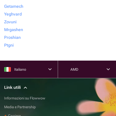
Getamech
Yeghvard
Zovuni
Mrgashen
Proshian
Ptgni
Italiano
AMD
Link utili
Informazioni su Flowwow
Media e Partnership
Carriere