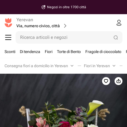
Negozi in oltre 1700 città
Yerevan
Via, numero civico, città
Ricerca articoli e negozi
Sconti
Di tendenza
Fiori
Torte di Bento
Fragole di cioccolato
Consegna fiori a domicilio in Yerevan
Fiori in Yerevan