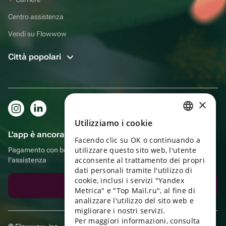
Centro assistenza
Vendi su Flowwow
Città popolari
×
Utilizziamo i cookie
RUSSIAN
L'app è ancora più comoda!
Facendo clic su OK o continuando a
ENGLISH
utilizzare questo sito web, l'utente
Pagamento con bonus, autoconsegna, comoda chat con
UKRAINIAN
acconsente al trattamento dei propri
l'assistenza
dati personali tramite l'utilizzo di
PORTUGUESE
cookie, inclusi i servizi "Yandex
Scarica l'app
Metrica" e "Top Mail.ru", al fine di
SPANISH
analizzare l'utilizzo del sito web e
migliorare i nostri servizi.
HUNGARIAN
Per maggiori informazioni, consulta